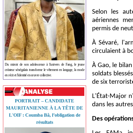
Selon les auto
aériennes me
permis de neutr
À Sévaré, l'ar
circulaient à b
À Gao, le bilan
Du miroir de son adolescence à l'univers de Fang, le jeune
créateur sénégalais transforme le vêtement en langage, la mode
soldats blessé
en récit et l'identité en œuvre collective.
de six terroris
L'État-Major n'
PORTRAIT – CANDIDATE
dans les autres 
MAURITANIENNE À LA TÊTE DE
L'OIF : Coumba Bâ, l’obligation de
Des opérations
résultats