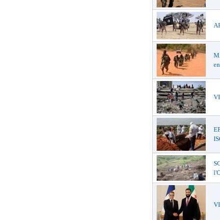
AF
MA
en
VE
E
I
SO
l
V