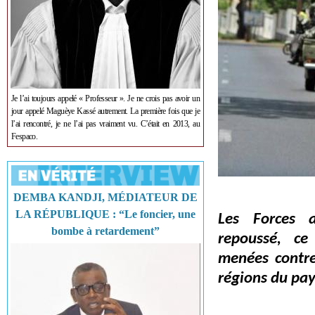
Je l’ai toujours appelé « Professeur ». Je ne crois pas avoir un
jour appelé Maguèye Kassé autrement. La première fois que je
l’ai rencontré, je ne l’ai pas vraiment vu. C’était en 2013, au
Fespaco.
DEMBA KANDJI, MÉDIATEUR DE
LA RÉPUBLIQUE : “Le foncier, une
Les Forces 
bombe à retardement”
repoussé, ce
menées contre 
régions du pay