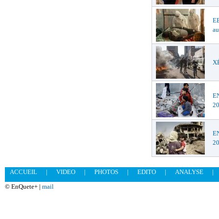
EB
au
XÉ
EN
2
EN
2
ACCUEIL
|
VIDEO
|
PHOTOS
|
EDITO
|
ANALYSE
|
© EnQuete+ |
mail