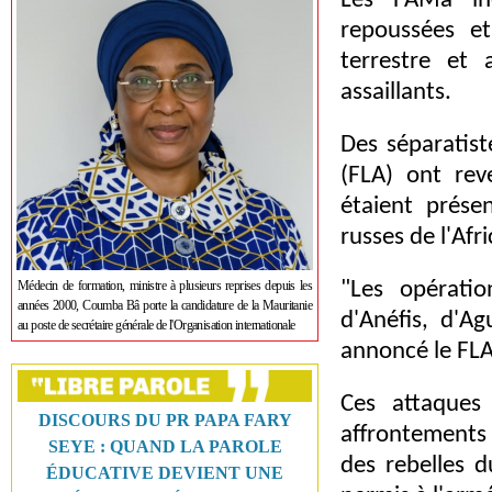
Les FAMa in
repoussées et
terrestre et 
assaillants.
Des séparatist
(FLA) ont rev
étaient prése
russes de l'Afr
Médecin de formation, ministre à plusieurs reprises depuis les
"Les opératio
années 2000, Coumba Bâ porte la candidature de la Mauritanie
d'Anéfis, d'A
au poste de secrétaire générale de l'Organisation internationale
annoncé le FLA
Ces attaques
DISCOURS DU PR PAPA FARY
affrontements
SEYE : QUAND LA PAROLE
des rebelles d
ÉDUCATIVE DEVIENT UNE