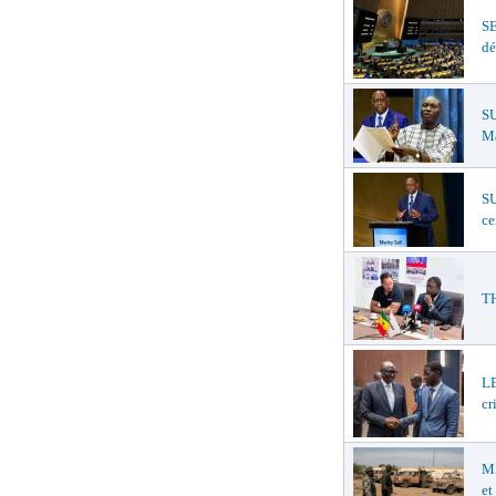
S
dé
SU
Ma
SU
ce
TH
LE
cr
MA
et