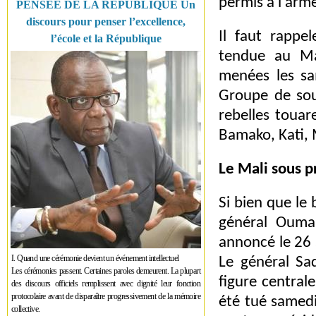
permis à l'arm
PENSÉE DE LA RÉPUBLIQUE Un
discours pour penser l’excellence,
Il faut rappel
l’école et la République
tendue au Ma
menées les sa
Groupe de sou
rebelles touar
Bamako, Kati, 
Le Mali sous p
Si bien que le 
général Oumar
annoncé le 26 a
I. Quand une cérémonie devient un événement intellectuel
Le général Sa
Les cérémonies passent. Certaines paroles demeurent. La plupart
figure central
des discours officiels remplissent avec dignité leur fonction
protocolaire avant de disparaître progressivement de la mémoire
été tué samedi
collective.