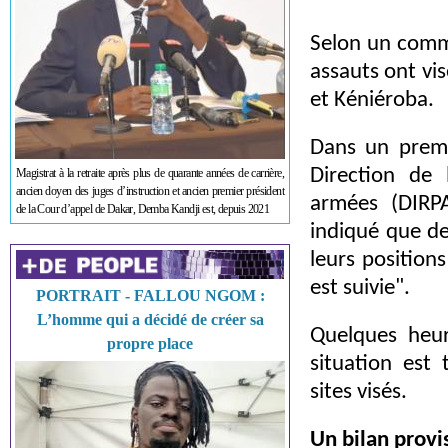
Selon un commu
assauts ont vi
et Kéniéroba.
Dans un premi
Direction de 
Magistrat à la retraite après plus de quarante années de carrière,
ancien doyen des juges d’instruction et ancien premier président
armées (DIRP
de la Cour d’appel de Dakar, Demba Kandji est, depuis 2021
indiqué que de
leurs positions
est suivie".
PORTRAIT - FALLOU NGOM :
L’homme qui a décidé de créer sa
Quelques heur
propre place
situation est
sites visés.
Un bilan prov