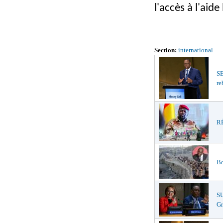
l'accès à l'aid
Section:
international
S
re
RÉ
Bo
S
Gr