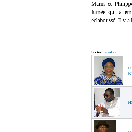
Marin et Philipp
fumée qui a emp
éclaboussé. Il y a
Section:
analyse
P
Bâ
HO
P