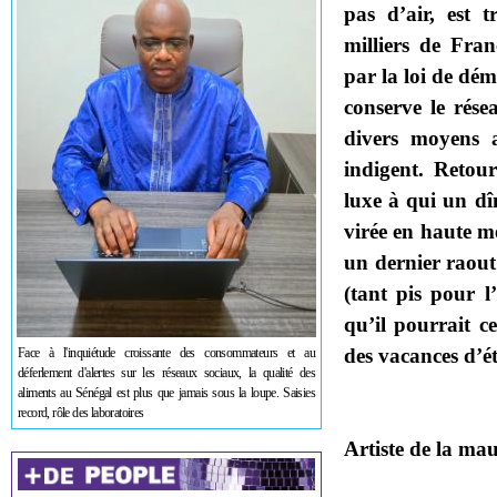
pas d’air, est 
milliers de Fran
par la loi de dém
conserve le rése
divers moyens 
indigent. Retou
luxe à qui un dî
virée en haute m
un dernier raout
(tant pis pour 
qu’il pourrait c
des vacances d’é
Face à l'inquiétude croissante des consommateurs et au
déferlement d'alertes sur les réseaux sociaux, la qualité des
aliments au Sénégal est plus que jamais sous la loupe. Saisies
record, rôle des laboratoires
Artiste de la mau