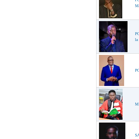
Ma
PO
la
PO
ME
S