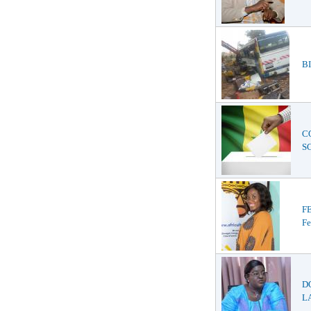
BI
C
S
F
Fe
D
LA