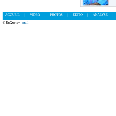
ACCUEIL
|
VIDEO
|
PHOTOS
|
EDITO
|
ANALYSE
|
© EnQuete+ |
mail