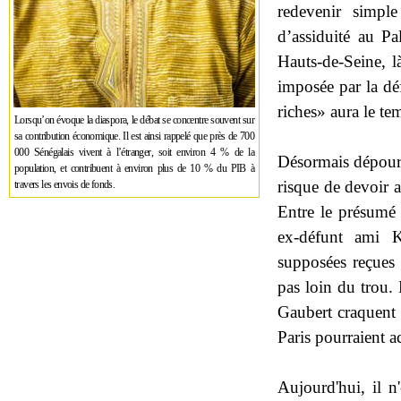
redevenir simpl
d’assiduité au P
Hauts-de-Seine, l
imposée par la dé
riches» aura le te
Lorsqu’on évoque la diaspora, le débat se concentre souvent sur
sa contribution économique. Il est ainsi rappelé que près de 700
000 Sénégalais vivent à l’étranger, soit environ 4 % de la
Désormais dépourv
population, et contribuent à environ plus de 10 % du PIB à
risque de devoir af
travers les envois de fonds.
Entre le présumé
ex-défunt ami K
supposées reçues d
pas loin du trou. 
Gaubert craquent e
Paris pourraient a
Aujourd'hui, il n