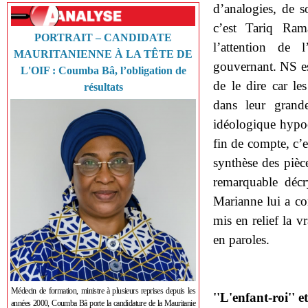
d’analogies, de s
c’est Tariq Rama
PORTRAIT – CANDIDATE
l’attention de 
MAURITANIENNE À LA TÊTE DE
gouvernant. NS es
L'OIF : Coumba Bâ, l’obligation de
de le dire car les
résultats
dans leur grande
idéologique hypoc
fin de compte, c’e
synthèse des pièc
remarquable déc
Marianne lui a co
mis en relief la 
en paroles.
Médecin de formation, ministre à plusieurs reprises depuis les
''L'enfant-roi'' et
années 2000, Coumba Bâ porte la candidature de la Mauritanie