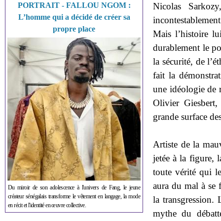
Nicolas Sarkozy
PORTRAIT - FALLOU NGOM :
L’homme qui a décidé de créer sa
incontestablement
propre place
Mais l’histoire l
durablement le po
la sécurité, de l’é
fait la démonstra
une idéologie de r
Olivier Giesbert
grande surface des
Artiste de la mau
jetée à la figure, 
toute vérité qui 
aura du mal à se f
Du miroir de son adolescence à l'univers de Fang, le jeune
créateur sénégalais transforme le vêtement en langage, la mode
la transgression.
en récit et l'identité en œuvre collective.
mythe du débatte