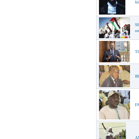
fu
SE
un
TI
IB
FA
A