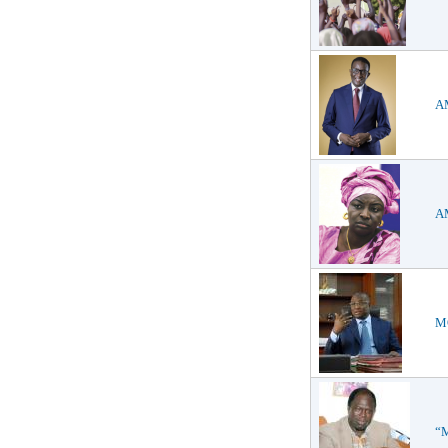
AM
AM
MO
“M