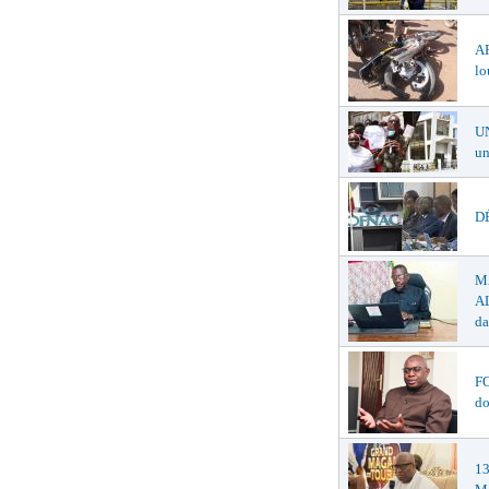
A
lo
U
un
DÉ
M
AL
da
F
do
1