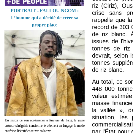
riz (Ciriz), Ou
PORTRAIT - FALLOU NGOM :
crise sans pr
L’homme qui a décidé de créer sa
rappelle que l
propre place
record de 303 
de riz blanc. 
issues de l'hi
tonnes de riz 
devrait, selon
tonnes supplém
de riz blanc.
Au total, ce s
448 000 tonnes
valeur estimée
masse financiè
la vallée », d
situation, les
Du miroir de son adolescence à l'univers de Fang, le jeune
commercialisat
créateur sénégalais transforme le vêtement en langage, la mode
par l'État pour
en récit et l'identité en œuvre collective.