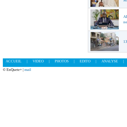
Ma
AD
no
13
ACCUEIL
|
VIDEO
|
PHOTOS
|
EDITO
|
ANALYSE
|
© EnQuete+ |
mail