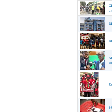
GR
un
DÉ
DR
AF
co
Ru
Pé