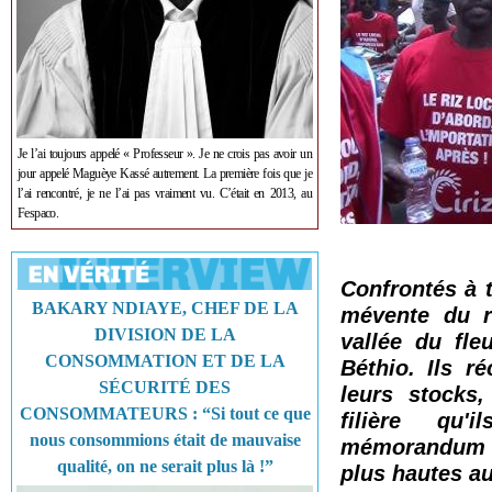
Je l’ai toujours appelé « Professeur ». Je ne crois pas avoir un
jour appelé Maguèye Kassé autrement. La première fois que je
l’ai rencontré, je ne l’ai pas vraiment vu. C’était en 2013, au
Fespaco.
Confrontés à 
BAKARY NDIAYE, CHEF DE LA
mévente du ri
DIVISION DE LA
vallée du fle
CONSOMMATION ET DE LA
Béthio. Ils r
SÉCURITÉ DES
leurs stocks,
CONSOMMATEURS : “Si tout ce que
filière qu'
nous consommions était de mauvaise
mémorandum a 
qualité, on ne serait plus là !”
plus hautes aut