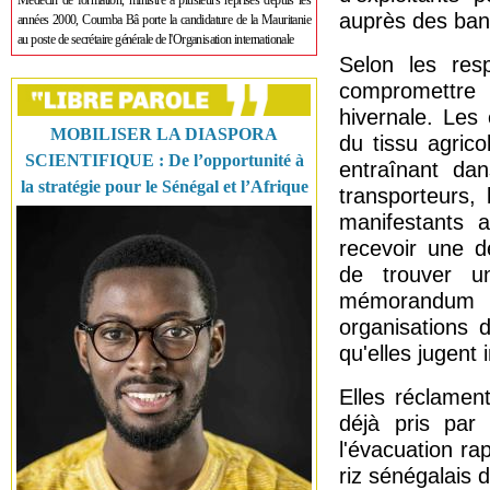
Médecin de formation, ministre à plusieurs reprises depuis les
auprès des banq
années 2000, Coumba Bâ porte la candidature de la Mauritanie
au poste de secrétaire générale de l'Organisation internationale
Selon les resp
compromettre
hivernale. Les e
MOBILISER LA DIASPORA
du tissu agrico
SCIENTIFIQUE : De l’opportunité à
entraînant dan
la stratégie pour le Sénégal et l’Afrique
transporteurs, 
manifestants a
recevoir une d
de trouver u
mémorandum r
organisations 
qu'elles jugent 
Elles réclame
déjà pris par 
l'évacuation rap
riz sénégalais