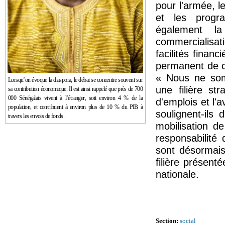
pour l'armée, le
et les progr
également l
commercialisati
facilités finan
permanent de con
« Nous ne som
Lorsqu’on évoque la diaspora, le débat se concentre souvent sur
une filière st
sa contribution économique. Il est ainsi rappelé que près de 700
000 Sénégalais vivent à l’étranger, soit environ 4 % de la
d'emplois et l'
population, et contribuent à environ plus de 10 % du PIB à
soulignent-ils
travers les envois de fonds.
mobilisation d
responsabilité 
sont désormais
filière présent
nationale.
Section:
social