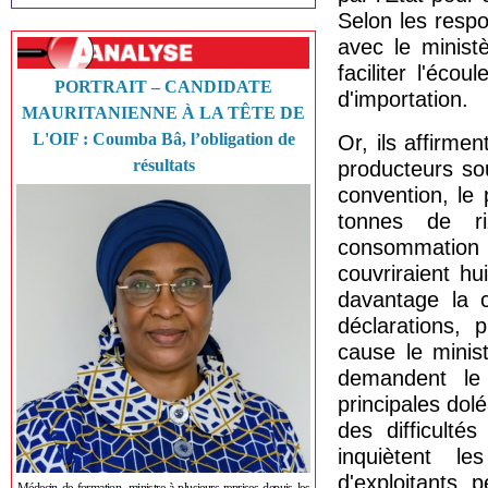
Selon les respo
avec le minis
faciliter l'éco
PORTRAIT – CANDIDATE
d'importation.
MAURITANIENNE À LA TÊTE DE
L'OIF : Coumba Bâ, l’obligation de
Or, ils affirme
résultats
producteurs so
convention, le
tonnes de r
consommation n
couvriraient h
davantage la c
déclarations, 
cause le minis
demandent le 
principales dol
des difficult
inquiètent l
d'exploitants 