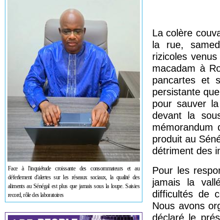
La colère couva
la rue, samedi
rizicoles venus
macadam à Ross
pancartes et s
persistante que 
pour sauver la
devant la sous
mémorandum da
produit au Sénég
détriment des i
Face à l'inquiétude croissante des consommateurs et au
Pour les respon
déferlement d'alertes sur les réseaux sociaux, la qualité des
jamais la vall
aliments au Sénégal est plus que jamais sous la loupe. Saisies
difficultés de
record, rôle des laboratoires
Nous avons org
déclaré le pré