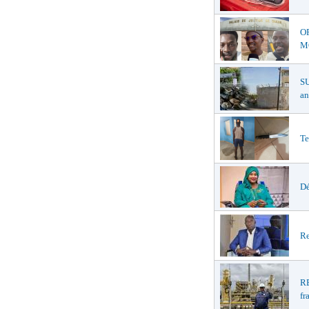
O
MŒ
S
an
Te
Dé
Re
R
fr