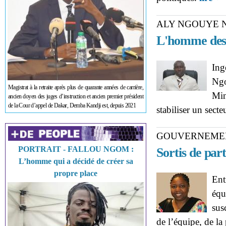
et
ALY NGOUYE N
L'homme des 
Ing
Ngo
Magistrat à la retraite après plus de quarante années de carrière,
Min
ancien doyen des juges d’instruction et ancien premier président
de la Cour d’appel de Dakar, Demba Kandji est, depuis 2021
stabiliser un sect
GOUVERNEME
PORTRAIT - FALLOU NGOM :
Sortis de par
L’homme qui a décidé de créer sa
propre place
Ent
équ
sus
de l’équipe, de la