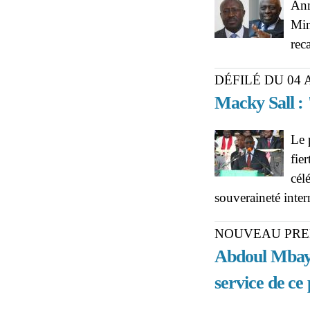
Ann
Min
rec
DÉFILÉ DU 04 
Macky Sall :
Le 
fier
cél
souveraineté inter
NOUVEAU PRE
Abdoul Mbaye
service de ce