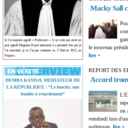
Macky Sall co
Pou
com
gam
Je l’ai toujours appelé « Professeur ». Je ne crois pas avoir un
jour appelé Maguèye Kassé autrement. La première fois que je
le nouveau préside
l’ai rencontré, je ne l’ai pas vraiment vu. C’était en 2013, au
about CONFLIT C
lire +
Fespaco.
REPORT DES E
Accord trouvé
DEMBA KANDJI, MÉDIATEUR DE
LA RÉPUBLIQUE : “Le foncier, une
bombe à retardement”
L'E
rep
on 
vendredi lors d'une
a
politiques.
lire +