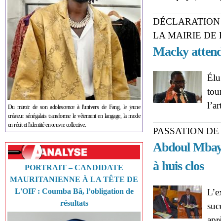
DÉCLARATION 
LA MAIRIE DE F
Macky attend
Élu
tou
l’a
Du miroir de son adolescence à l'univers de Fang, le jeune
créateur sénégalais transforme le vêtement en langage, la mode
en récit et l'identité en œuvre collective.
PASSATION DE
Abdoul Mbay
à huis clos
PORTRAIT – CANDIDATE
MAURITANIENNE À LA TÊTE DE
L'OIF : Coumba Bâ, l’obligation de
L’e
résultats
suc
apr