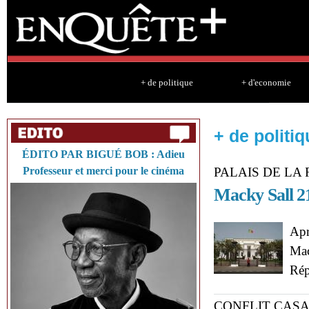
Sk
ma
co
+ de politique
+ d'economie
+ de politiq
ÉDITO PAR BIGUÉ BOB : Adieu
Professeur et merci pour le cinéma
PALAIS DE LA
Macky Sall 2
Apr
Mac
Rép
CONFLIT CAS