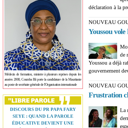
déclaration à la pr
NOUVEAU GO
Youssou vole l
Moi
de 
Youssou a déjà ra
gouvernement dev
Médecin de formation, ministre à plusieurs reprises depuis les
années 2000, Coumba Bâ porte la candidature de la Mauritanie
au poste de secrétaire générale de l'Organisation internationale
NOUVEAU GO
Frustration ch
DISCOURS DU PR PAPA FARY
La 
SEYE : QUAND LA PAROLE
der
ÉDUCATIVE DEVIENT UNE
esp