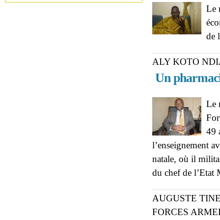
Le 
éco
de 
ALY KOTO NDI
Un pharmacie
Le 
For
49 
l’enseignement ava
natale, où il mili
du chef de l’Etat
AUGUSTE TINE
FORCES ARME