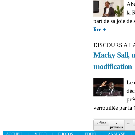
Abd
la 
part de sa joie de
about NOUVEAU 
lire +
service de ce pro
DISCOURS A L
Macky Sall, u
modification
Le 
déc
prés
verrouillée par la
Pages
« first
‹
…
previous
ACCUEIL
|
VIDEO
|
PHOTOS
|
EDITO
|
ANALYSE
|