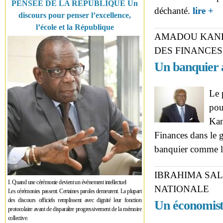
PENSÉE DE LA RÉPUBLIQUE Un
ab
déchanté.
lire +
discours pour penser l’excellence,
l’école et la République
AMADOU KANE,
DES FINANCES
Un banquier
Le 
pou
Kan
Finances dans le
banquier comme l
IBRAHIMA SAL
I. Quand une cérémonie devient un événement intellectuel
NATIONALE
Les cérémonies passent. Certaines paroles demeurent. La plupart
des discours officiels remplissent avec dignité leur fonction
Un économist
protocolaire avant de disparaître progressivement de la mémoire
collective.