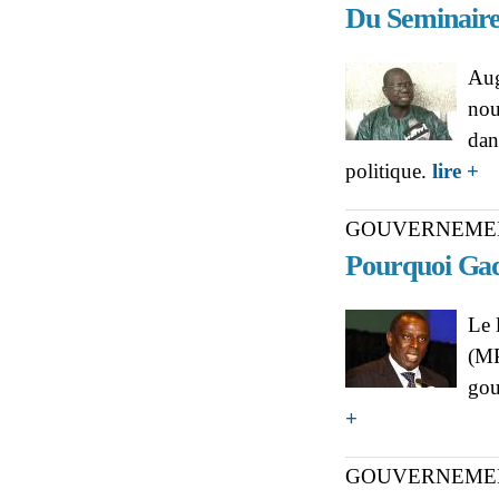
Du Seminaire
Aug
nou
dan
ab
politique.
lire +
Sem
GOUVERNEME
Pourquoi Gad
Le 
(MP
gou
about GOUVERNEMENT
+
GOUVERNEME