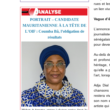
rues et le
un lien vi
Vague d’
PORTRAIT – CANDIDATE
MAURITANIENNE À LA TÊTE DE
L’annonc
L'OIF : Coumba Bâ, l’obligation de
journalis
résultats
sénégalais
pour deven
Au-delà de
et profon
héritage,
qu’elle a 
l’art, lors
Adja Dial
chansons 
restera vi
son nom e
artiste qu