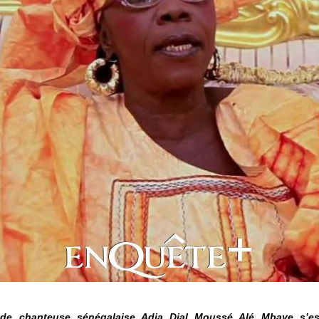
e chanteuse sénégalaise Adja Dial Moussé Alé Mbaye s’est