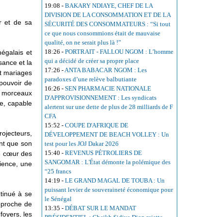
19:08
-
BAKARY NDIAYE, CHEF DE LA
DIVISION DE LA CONSOMMATION ET DE LA
r et de sa
SÉCURITÉ DES CONSOMMATEURS : “Si tout
ce que nous consommions était de mauvaise
qualité, on ne serait plus là !”
18:26
-
PORTRAIT - FALLOU NGOM : L’homme
égalais et
qui a décidé de créer sa propre place
sance et la
17:26
-
ANTA BABACAR NGOM : Les
et mariages
paradoxes d’une relève balbutiante
 pouvoir de
16:26
-
SEN PHARMACIE NATIONALE
s morceaux
D'APPROVISIONNEMENT : Les syndicats
te, capable
alertent sur une dette de plus de 28 milliards de F
CFA
15:52
-
COUPE D'AFRIQUE DE
ojecteurs,
DÉVELOPPEMENT DE BEACH VOLLEY : Un
ent que son
test pour les JOJ Dakar 2026
15:40
-
REVENUS PÉTROLIERS DE
le cœur des
SANGOMAR : L'État démonte la polémique des
rience, une
“25 francs
14:19
-
LE GRAND MAGAL DE TOUBA : Un
puissant levier de souveraineté économique pour
tinué à se
le Sénégal
 proche de
13:35
-
DÉBAT SUR LE MANDAT
foyers, les