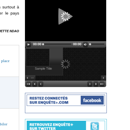
 surtout à
er le pays
ETTE NDAO
00:00
00:00
 place
Sample Title
bilor