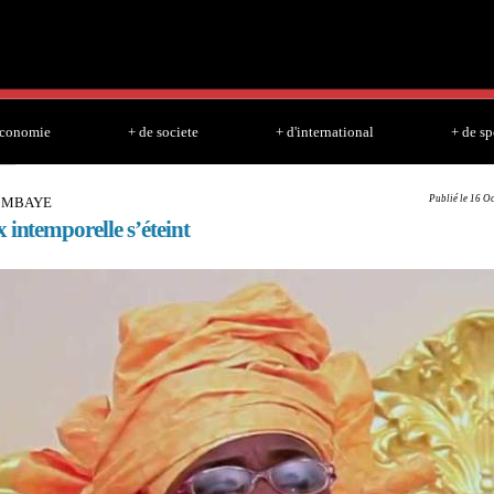
Skip to
main
content
economie
+ de societe
+ d'international
+ de sp
Publié le 16 O
L MBAYE
 intemporelle s’éteint