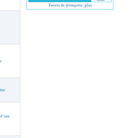
Tweets de @enquete_plus
s
tre
 d’une