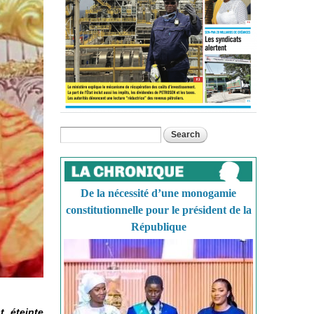
Search
Search form
De la nécessité d’une monogamie
constitutionnelle pour le président de la
République
 éteinte.