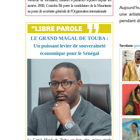
Médecin de formation, ministre à plusieurs reprises depuis les
années 2000, Coumba Bâ porte la candidature de la Mauritanie
Aujourd’h
au poste de secrétaire générale de l'Organisation internationale
une artis
pendant d
LE GRAND MAGAL DE TOUBA :
Un puissant levier de souveraineté
Section:
pe
économique pour le Sénégal