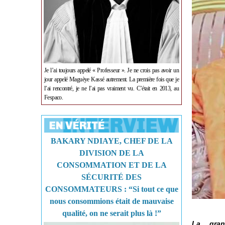
Je l’ai toujours appelé « Professeur ». Je ne crois pas avoir un
jour appelé Maguèye Kassé autrement. La première fois que je
l’ai rencontré, je ne l’ai pas vraiment vu. C’était en 2013, au
Fespaco.
BAKARY NDIAYE, CHEF DE LA
DIVISION DE LA
CONSOMMATION ET DE LA
SÉCURITÉ DES
CONSOMMATEURS : “Si tout ce que
nous consommions était de mauvaise
qualité, on ne serait plus là !”
La grand