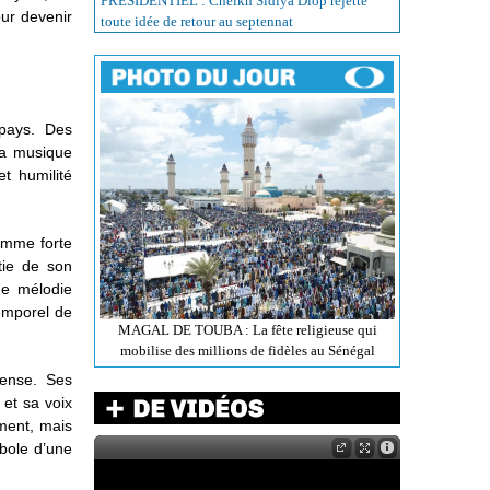
PRÉSIDENTIEL : Cheikh Sidiya Diop rejette
our devenir
toute idée de retour au septennat
pays. Des
la musique
et humilité
femme forte
tie de son
ue mélodie
temporel de
MAGAL DE TOUBA : La fête religieuse qui
mobilise des millions de fidèles au Sénégal
mense. Ses
et sa voix
ement, mais
bole d’une