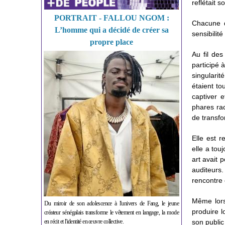
reflétait 
PORTRAIT - FALLOU NGOM :
Chacune d
L’homme qui a décidé de créer sa
sensibilité
propre place
Au fil de
participé 
singularit
étaient to
captiver 
phares rac
de transf
Elle est 
elle a tou
art avait 
auditeurs.
rencontre e
Même lors
Du miroir de son adolescence à l'univers de Fang, le jeune
produire 
créateur sénégalais transforme le vêtement en langage, la mode
en récit et l'identité en œuvre collective.
son public