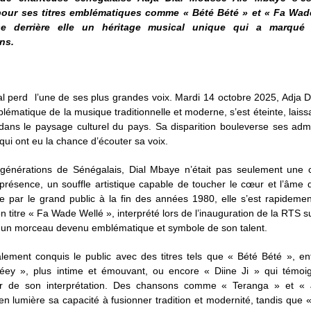
our ses titres emblématiques comme « Bété Bété » et « Fa Wade
sse derrière elle un héritage musical unique qui a marqué 
ns.
l perd l’une de ses plus grandes voix. Mardi 14 octobre 2025, Adja D
blématique de la musique traditionnelle et moderne, s’est éteinte, laiss
ans le paysage culturel du pays. Sa disparition bouleverse ses admi
qui ont eu la chance d’écouter sa voix.
générations de Sénégalais, Dial Mbaye n’était pas seulement une 
présence, un souffle artistique capable de toucher le cœur et l’âme 
e par le grand public à la fin des années 1980, elle s’est rapideme
n titre « Fa Wade Wellé », interprété lors de l’inauguration de la RTS s
, un morceau devenu emblématique et symbole de son talent.
lement conquis le public avec des titres tels que « Bété Bété », en
 Péey », plus intime et émouvant, ou encore « Diine Ji » qui témoig
ur de son interprétation. Des chansons comme « Teranga » et « 
en lumière sa capacité à fusionner tradition et modernité, tandis que 