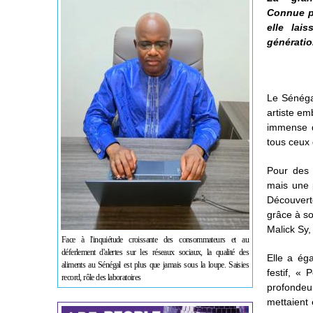
Connue p
elle lai
génératio
Le Sénéga
artiste em
immense d
tous ceux 
Pour des 
mais une 
Découvert
grâce à so
Malick Sy
Face à l'inquiétude croissante des consommateurs et au
déferlement d'alertes sur les réseaux sociaux, la qualité des
Elle a éga
aliments au Sénégal est plus que jamais sous la loupe. Saisies
festif, «
record, rôle des laboratoires
profonde
mettaient 