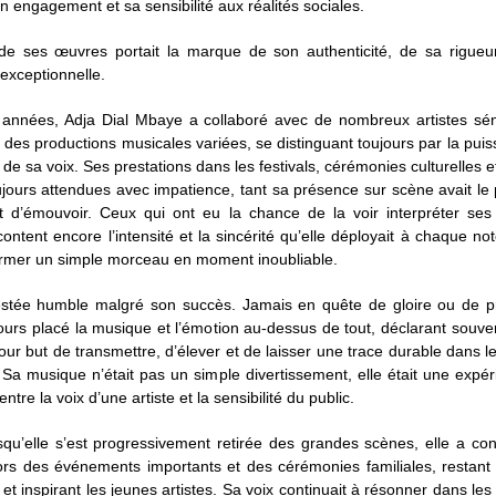
son engagement et sa sensibilité aux réalités sociales.
e ses œuvres portait la marque de son authenticité, de sa rigueu
 exceptionnelle.
s années, Adja Dial Mbaye a collaboré avec de nombreux artistes sén
à des productions musicales variées, se distinguant toujours par la puis
é de sa voix. Ses prestations dans les festivals, cérémonies culturelles 
ujours attendues avec impatience, tant sa présence sur scène avait le
et d’émouvoir. Ceux qui ont eu la chance de la voir interpréter se
ontent encore l’intensité et la sincérité qu’elle déployait à chaque no
ormer un simple morceau en moment inoubliable.
restée humble malgré son succès. Jamais en quête de gloire ou de pr
jours placé la musique et l’émotion au-dessus de tout, déclarant souv
pour but de transmettre, d’élever et de laisser une trace durable dans 
 Sa musique n’était pas un simple divertissement, elle était une expé
ntre la voix d’une artiste et la sensibilité du public.
qu’elle s’est progressivement retirée des grandes scènes, elle a con
lors des événements importants et des cérémonies familiales, restant
 et inspirant les jeunes artistes. Sa voix continuait à résonner dans les 