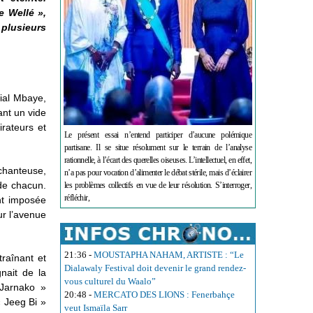
 Wellé »,
plusieurs
ial Mbaye,
ant un vide
rateurs et
Le présent essai n’entend participer d’aucune polémique
partisane. Il se situe résolument sur le terrain de l’analyse
rationnelle, à l’écart des querelles oiseuses. L’intellectuel, en effet,
chanteuse,
n’a pas pour vocation d’alimenter le débat stérile, mais d’éclairer
de chacun.
les problèmes collectifs en vue de leur résolution. S’interroger,
réfléchir,
nt imposée
ur l’avenue
21:36
-
MOUSTAPHA NAHAM, ARTISTE : “Le
traînant et
Dialawaly Festival doit devenir le grand rendez-
nait de la
vous culturel du Waalo”
Jarnako »
20:48
-
MERCATO DES LIONS : Fenerbahçe
« Jeeg Bi »
veut Ismaïla Sarr