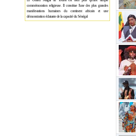
Le Grand Magal de Touba est bien plus qu'une simple
commémoration religieuse. Il constitue l'une des plus grandes
manifestations humaines du continent africain et une
démonstration éclatante de la capacité du Sénégal