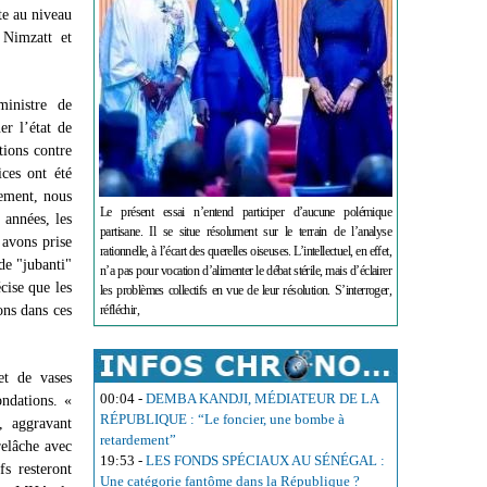
te au niveau
Nimzatt et
ministre de
r l’état de
tions contre
ces ont été
sement, nous
Le présent essai n’entend participer d’aucune polémique
 années, les
partisane. Il se situe résolument sur le terrain de l’analyse
 avons prise
rationnelle, à l’écart des querelles oiseuses. L’intellectuel, en effet,
de "jubanti"
n’a pas pour vocation d’alimenter le débat stérile, mais d’éclairer
cise que les
les problèmes collectifs en vue de leur résolution. S’interroger,
ons dans ces
réfléchir,
et de vases
00:04
-
DEMBA KANDJI, MÉDIATEUR DE LA
ondations. «
RÉPUBLIQUE : “Le foncier, une bombe à
, aggravant
retardement”
relâche avec
19:53
-
LES FONDS SPÉCIAUX AU SÉNÉGAL :
fs resteront
Une catégorie fantôme dans la République ?