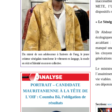
inaccessib
METE, l’Ur
dispositifs
« Le Sénég
Dr Abdoura
écologiques
accablant :
manqué une 
les citoye
Du miroir de son adolescence à l'univers de Fang, le jeune
générations
créateur sénégalais transforme le vêtement en langage, la mode
en récit et l'identité en œuvre collective.
Le minist
l’assainiss
vie viables
ces dépotoi
PORTRAIT – CANDIDATE
MAURITANIENNE À LA TÊTE DE
L'OIF : Coumba Bâ, l’obligation de
résultats
Section:
soc