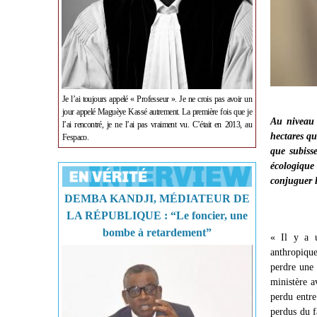
Je l’ai toujours appelé « Professeur ». Je ne crois pas avoir un
jour appelé Maguèye Kassé autrement. La première fois que je
Au niveau 
l’ai rencontré, je ne l’ai pas vraiment vu. C’était en 2013, au
hectares qu
Fespaco.
que subisse
écologiqu
conjuguer 
DEMBA KANDJI, MÉDIATEUR DE
LA RÉPUBLIQUE : “Le foncier, une
bombe à retardement”
« Il y a u
anthropique
perdre une 
ministère a
perdu entre
perdus du f