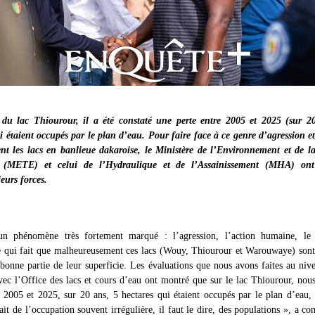
du lac Thiourour, il a été constaté une perte entre 2005 et 2025 (sur 2
i étaient occupés par le plan d’eau. Pour faire face à ce genre d’agression e
nt les lacs en banlieue dakaroise, le Ministère de l’Environnement et de l
e (METE) et celui de l’Hydraulique et de l’Assainissement (MHA) ont
leurs forces.
n phénomène très fortement marqué : l’agression, l’action humaine, l
 qui fait que malheureusement ces lacs (Wouy, Thiourour et Warouwaye) sont
bonne partie de leur superficie. Les évaluations que nous avons faites au niv
vec l’Office des lacs et cours d’eau ont montré que sur le lac Thiourour, nou
 2005 et 2025, sur 20 ans, 5 hectares qui étaient occupés par le plan d’eau,
ait de l’occupation souvent irrégulière, il faut le dire, des populations », a con