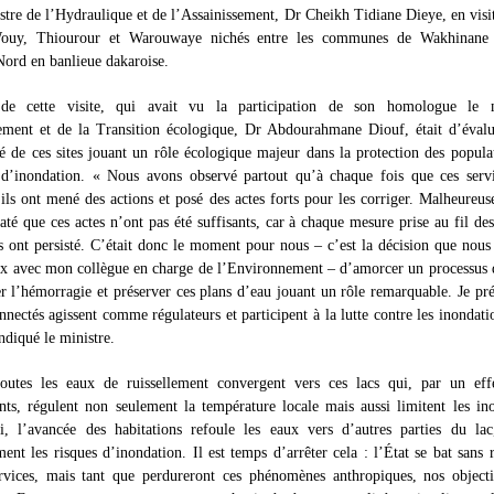
istre de l’Hydraulique et de l’Assainissement, Dr Cheikh Tidiane Dieye, en visi
Wouy, Thiourour et Warouwaye nichés entre les communes de Wakhinane 
ord en banlieue dakaroise.
 de cette visite, qui avait vu la participation de son homologue le 
ement et de la Transition écologique, Dr Abdourahmane Diouf, était d’évalue
té de ces sites jouant un rôle écologique majeur dans la protection des popula
s d’inondation. « Nous avons observé partout qu’à chaque fois que ces servi
, ils ont mené des actions et posé des actes forts pour les corriger. Malheureu
até que ces actes n’ont pas été suffisants, car à chaque mesure prise au fil des
ont persisté. C’était donc le moment pour nous – c’est la décision que nous
ux avec mon collègue en charge de l’Environnement – d’amorcer un processus 
r l’hémorragie et préserver ces plans d’eau jouant un rôle remarquable. Je pré
onnectés agissent comme régulateurs et participent à la lutte contre les inondati
indiqué le ministre.
toutes les eaux de ruissellement convergent vers ces lacs qui, par un eff
s, régulent non seulement la température locale mais aussi limitent les in
i, l’avancée des habitations refoule les eaux vers d’autres parties du lac
ent les risques d’inondation. Il est temps d’arrêter cela : l’État se bat sans 
rvices, mais tant que perdureront ces phénomènes anthropiques, nos objecti