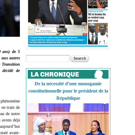
0 ans) de 5
t aux autres
Search
Search form
a Transition
 décidé de
De la nécessité d’une monogamie
constitutionnelle pour le président de la
République
e phénomène
 en train de
eau de notre
s avons déjà
 aujourd’hui
staté avant-