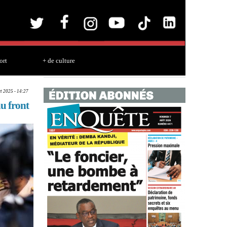
ort
+ de culture
ct 2025 - 14:27
u front