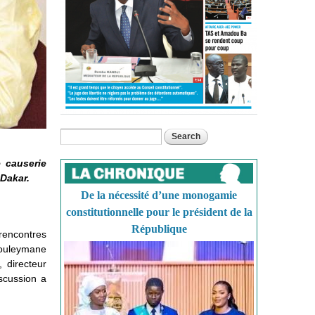
Search
Search form
e causerie
 Dakar.
De la nécessité d’une monogamie
constitutionnelle pour le président de la
République
 rencontres
Souleymane
 directeur
iscussion a