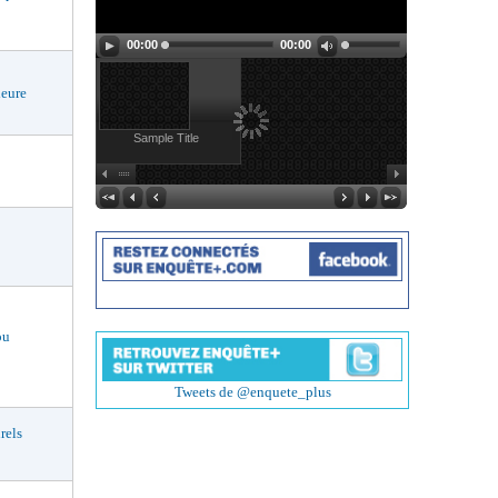
00:00
00:00
eure
Sample Title
ou
Tweets de @enquete_plus
rels