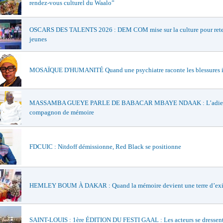
rendez-vous culturel du Waalo”
OSCARS DES TALENTS 2026 : DEM COM mise sur la culture pour reten
jeunes
MOSAÏQUE D'HUMANITÉ Quand une psychiatre raconte les blessures i
MASSAMBA GUEYE PARLE DE BABACAR MBAYE NDAAK : L’adieu
compagnon de mémoire
FDCUIC : Nitdoff démissionne, Red Black se positionne
HEMLEY BOUM À DAKAR : Quand la mémoire devient une terre d’exi
SAINT-LOUIS : 1ère ÉDITION DU FESTI GAAL : Les acteurs se dressent