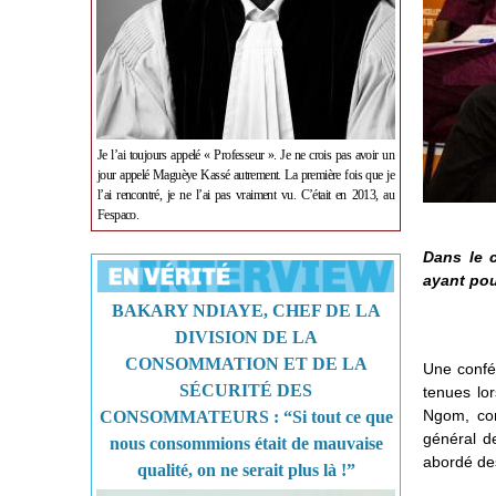
Je l’ai toujours appelé « Professeur ». Je ne crois pas avoir un
jour appelé Maguèye Kassé autrement. La première fois que je
l’ai rencontré, je ne l’ai pas vraiment vu. C’était en 2013, au
Fespaco.
Dans le c
ayant pou
BAKARY NDIAYE, CHEF DE LA
DIVISION DE LA
CONSOMMATION ET DE LA
Une confér
SÉCURITÉ DES
tenues lo
Ngom, con
CONSOMMATEURS : “Si tout ce que
général de
nous consommions était de mauvaise
abordé de
qualité, on ne serait plus là !”