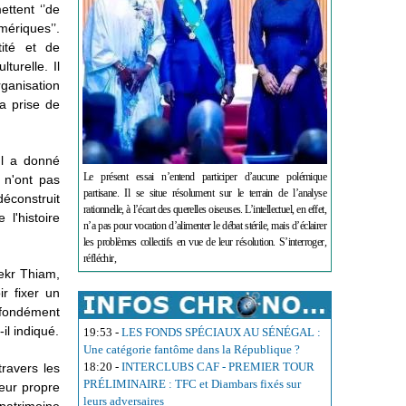
ttent ‘’de
mériques’’.
tité et de
turelle. Il
rganisation
la prise de
 Il a donné
Le présent essai n’entend participer d’aucune polémique
 n'ont pas
partisane. Il se situe résolument sur le terrain de l’analyse
déconstruit
rationnelle, à l’écart des querelles oiseuses. L’intellectuel, en effet,
l'histoire
n’a pas pour vocation d’alimenter le débat stérile, mais d’éclairer
les problèmes collectifs en vue de leur résolution. S’interroger,
réfléchir,
bekr Thiam,
ir fixer un
rofondément
-il indiqué.
19:53
-
LES FONDS SPÉCIAUX AU SÉNÉGAL :
Une catégorie fantôme dans la République ?
18:20
-
INTERCLUBS CAF - PREMIER TOUR
travers les
PRÉLIMINAIRE : TFC et Diambars fixés sur
leur propre
leurs adversaires