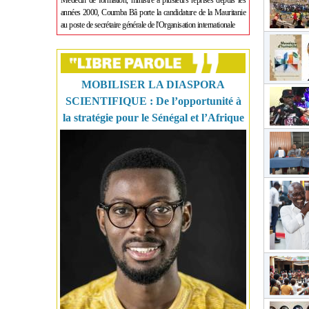
Médecin de formation, ministre à plusieurs reprises depuis les
années 2000, Coumba Bâ porte la candidature de la Mauritanie
au poste de secrétaire générale de l'Organisation internationale
MOBILISER LA DIASPORA
SCIENTIFIQUE : De l’opportunité à
la stratégie pour le Sénégal et l’Afrique