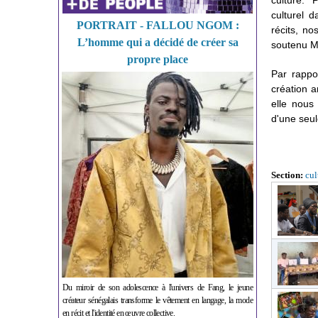
culture. ‘’
culturel 
PORTRAIT - FALLOU NGOM :
récits, no
L’homme qui a décidé de créer sa
soutenu M
propre place
Par rappor
création ar
elle nous
d'une seul
Section:
cul
Du miroir de son adolescence à l'univers de Fang, le jeune
créateur sénégalais transforme le vêtement en langage, la mode
en récit et l'identité en œuvre collective.