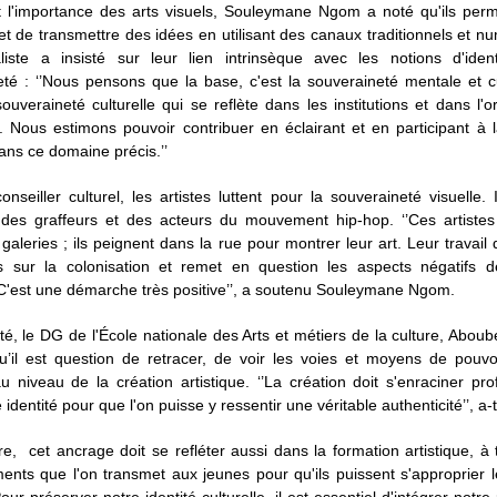
t l'importance des arts visuels, Souleymane Ngom a noté qu'ils perme
 et de transmettre des idées en utilisant des canaux traditionnels et nu
liste a insisté sur leur lien intrinsèque avec les notions d'iden
té : ‘’Nous pensons que la base, c'est la souveraineté mentale et cul
ouveraineté culturelle qui se reflète dans les institutions et dans l'o
... Nous estimons pouvoir contribuer en éclairant et en participant à 
ans ce domaine précis.’’
onseiller culturel, les artistes luttent pour la souveraineté visuelle.
 des graffeurs et des acteurs du mouvement hip-hop. ‘’Ces artistes
galeries ; ils peignent dans la rue pour montrer leur art. Leur travail 
és sur la colonisation et remet en question les aspects négatifs de 
C'est une démarche très positive’’, a soutenu Souleymane Ngom.
é, le DG de l'École nationale des Arts et métiers de la culture, Abou
u’il est question de retracer, de voir les voies et moyens de pouvo
 niveau de la création artistique. ‘’La création doit s'enraciner p
identité pour que l'on puisse y ressentir une véritable authenticité’’, a-t
ire, cet ancrage doit se refléter aussi dans la formation artistique, à 
nts que l'on transmet aux jeunes pour qu'ils puissent s'approprier 