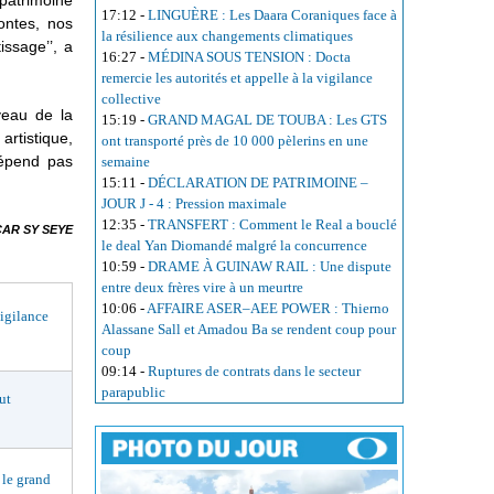
e patrimoine
17:12
-
LINGUÈRE : Les Daara Coraniques face à
ontes, nos
la résilience aux changements climatiques
issage’’, a
16:27
-
MÉDINA SOUS TENSION : Docta
remercie les autorités et appelle à la vigilance
collective
iveau de la
15:19
-
GRAND MAGAL DE TOUBA : Les GTS
 artistique,
ont transporté près de 10 000 pèlerins en une
dépend pas
semaine
15:11
-
DÉCLARATION DE PATRIMOINE –
JOUR J - 4 : Pression maximale
12:35
-
TRANSFERT : Comment le Real a bouclé
AR SY SEYE
le deal Yan Diomandé malgré la concurrence
10:59
-
DRAME À GUINAW RAIL : Une dispute
entre deux frères vire à un meurtre
10:06
-
AFFAIRE ASER–AEE POWER : Thierno
igilance
Alassane Sall et Amadou Ba se rendent coup pour
coup
09:14
-
Ruptures de contrats dans le secteur
parapublic
ut
le grand