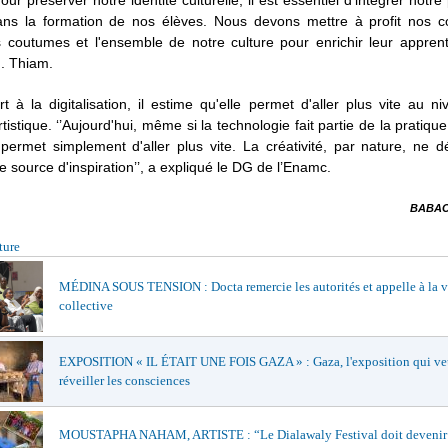
Pour préserver notre identité culturelle, il est essentiel d'intégrer notr
dans la formation de nos élèves. Nous devons mettre à profit nos c
s coutumes et l'ensemble de notre culture pour enrichir leur apprent
. Thiam.
t à la digitalisation, il estime qu'elle permet d'aller plus vite au n
tistique. ‘’Aujourd'hui, même si la technologie fait partie de la pratique
 permet simplement d'aller plus vite. La créativité, par nature, ne 
e source d'inspiration’’, a expliqué le DG de l’Enamc.
BABAC
ture
MÉDINA SOUS TENSION : Docta remercie les autorités et appelle à la v
collective
EXPOSITION « IL ÉTAIT UNE FOIS GAZA » : Gaza, l'exposition qui ve
réveiller les consciences
MOUSTAPHA NAHAM, ARTISTE : “Le Dialawaly Festival doit devenir 