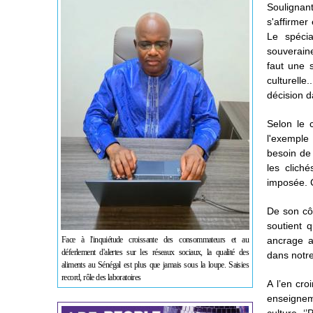
Soulignan
s'affirmer
Le spécia
souveraine
faut une s
culturelle
décision d
Selon le c
l'exemple
besoin de 
les clich
imposée. 
De son côt
soutient q
Face à l'inquiétude croissante des consommateurs et au
ancrage au
déferlement d'alertes sur les réseaux sociaux, la qualité des
dans notre 
aliments au Sénégal est plus que jamais sous la loupe. Saisies
record, rôle des laboratoires
A l’en cro
enseigneme