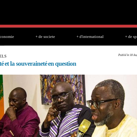
Skip to
main
content
economie
+ de societe
+ d'international
+ de sp
Publié le 18 Au
UELS
té et la souveraineté en question