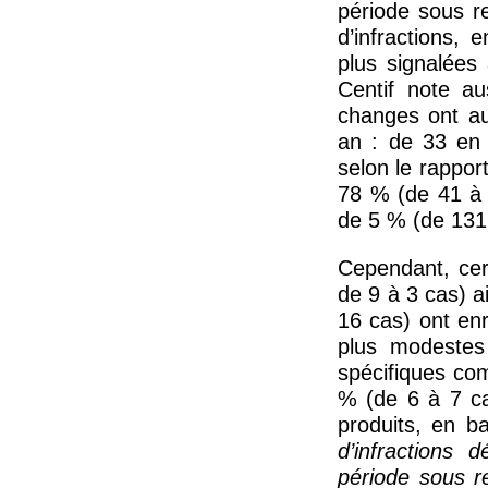
période sous r
d’infractions, 
plus signalées
Centif note au
changes ont au
an : de 33 e
selon le rappor
78 % (de 41 à 
de 5 % (de 131
Cependant, cer
de 9 à 3 cas) a
16 cas) ont en
plus modestes 
spécifiques co
% (de 6 à 7 ca
produits, en 
d’infractions 
période sous re