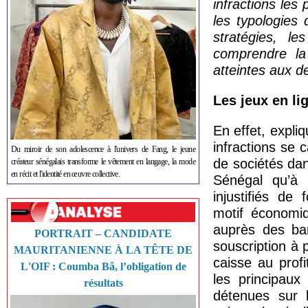
infractions les
les typologies
stratégies, l
comprendre la
atteintes aux d
Les jeux en li
En effet, expli
infractions se 
Du miroir de son adolescence à l'univers de Fang, le jeune
de sociétés da
créateur sénégalais transforme le vêtement en langage, la mode
en récit et l'identité en œuvre collective.
Sénégal qu’à l
injustifiés de
motif économiq
auprès des ba
PORTRAIT – CANDIDATE
souscription à 
MAURITANIENNE À LA TÊTE DE
caisse au prof
L'OIF : Coumba Bâ, l’obligation de
les principaux
résultats
détenues sur l