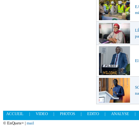
EA
mi
LÉ
pa
El
SO
na
ACCUEIL
|
VIDEO
|
PHOTOS
|
EDITO
|
ANALYSE
|
© EnQuete+ |
mail