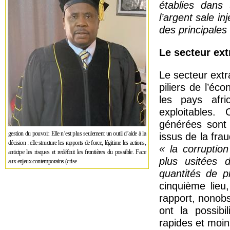
établies dans 
l’argent sale in
des principale
Le secteur ext
Le secteur extr
piliers de l’é
les pays afri
exploitables.
générées sont s
gestion du pouvoir. Elle n’est plus seulement un outil d’aide à la
issus de la fra
décision : elle structure les rapports de force, légitime les actions,
« la corruptio
anticipe les risques et redéfinit les frontières du possible. Face
plus usitées d
aux enjeux contemporains (crise
quantités de pr
cinquième lieu,
rapport, nonobs
ont la possibi
rapides et moin