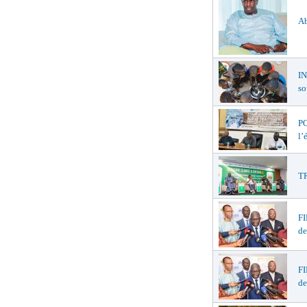
Ab
I
so
PO
l’
TR
F
de
F
de