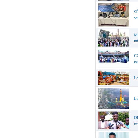
SÉ
sa
MA
mi
CO
éc
Le
Le
D
év