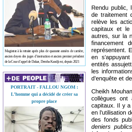
Rendu public, l
de traitement 
relève les act
capitaux et le
autres, sur la 
financement d
représentent. E
Magistrat à la retraite après plus de quarante années de carrière,
en s’appuyant
ancien doyen des juges d’instruction et ancien premier président
de la Cour d’appel de Dakar, Demba Kandji est, depuis 2021
entités assujet
les informatio
d’enquête et des
PORTRAIT - FALLOU NGOM :
Cheikh Mouhama
L’homme qui a décidé de créer sa
collègues ont
propre place
capitaux. Il y a
en l’utilisatio
des fonds pub
deniers public