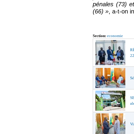
pénales (73) e
(66) »
, a-t-on i
Section:
economie
R
22
Sé
S
al
Vi