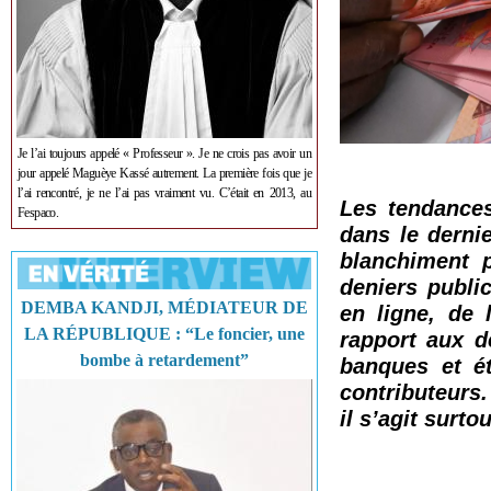
Je l’ai toujours appelé « Professeur ». Je ne crois pas avoir un
jour appelé Maguèye Kassé autrement. La première fois que je
l’ai rencontré, je ne l’ai pas vraiment vu. C’était en 2013, au
Les tendances
Fespaco.
dans le dernie
blanchiment p
deniers publi
DEMBA KANDJI, MÉDIATEUR DE
en ligne, de 
LA RÉPUBLIQUE : “Le foncier, une
rapport aux d
bombe à retardement”
banques et ét
contributeurs.
il s’agit surto