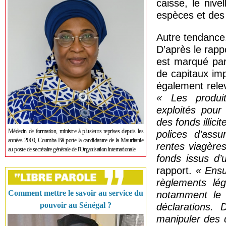
caisse, le niv
espèces et des
Autre tendance,
D’après le rapp
est marqué par
de capitaux imp
également rele
« Les produi
exploités pour
des fonds illici
Médecin de formation, ministre à plusieurs reprises depuis les
polices d’ass
années 2000, Coumba Bâ porte la candidature de la Mauritanie
rentes viagère
au poste de secrétaire générale de l'Organisation internationale
fonds issus d’u
rapport.
« Ensu
règlements légi
Comment mettre le savoir au service du
notamment le 
pouvoir au Sénégal ?
déclarations.
manipuler des 