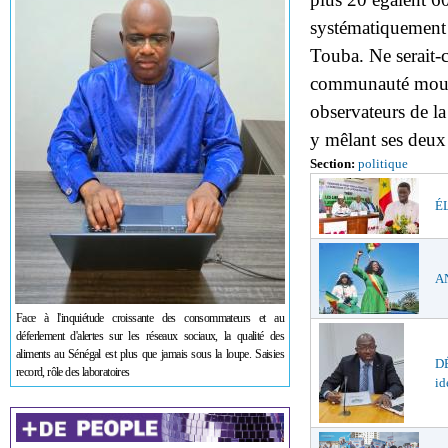
systématiquement 
Touba. Ne serait-c
communauté mourid
observateurs de la
y mêlant ses deux
Section:
politique
ÉL
AN
Face à l'inquiétude croissante des consommateurs et au
déferlement d'alertes sur les réseaux sociaux, la qualité des
aliments au Sénégal est plus que jamais sous la loupe. Saisies
DÉ
record, rôle des laboratoires
id