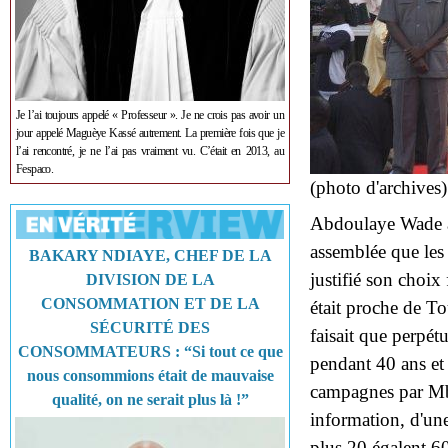
Je l’ai toujours appelé « Professeur ». Je ne crois pas avoir un
jour appelé Maguèye Kassé autrement. La première fois que je
l’ai rencontré, je ne l’ai pas vraiment vu. C’était en 2013, au
Fespaco.
(photo d'archives)
Abdoulaye Wade a
assemblée que les
BAKARY NDIAYE, CHEF DE LA
justifié son choix 
DIVISION DE LA
CONSOMMATION ET DE LA
était proche de To
SÉCURITÉ DES
faisait que perpét
CONSOMMATEURS : “Si tout ce que
pendant 40 ans et
nous consommions était de mauvaise
campagnes par Mb
qualité, on ne serait plus là !”
information, d'un
plus 20 égalent 60