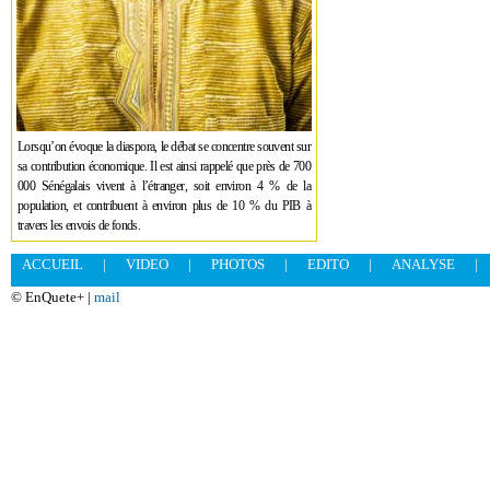
Lorsqu’on évoque la diaspora, le débat se concentre souvent sur
sa contribution économique. Il est ainsi rappelé que près de 700
000 Sénégalais vivent à l’étranger, soit environ 4 % de la
population, et contribuent à environ plus de 10 % du PIB à
travers les envois de fonds.
ACCUEIL
|
VIDEO
|
PHOTOS
|
EDITO
|
ANALYSE
|
© EnQuete+ |
mail