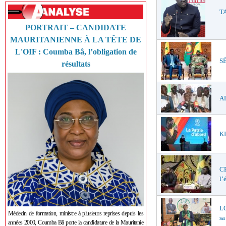
TA
PORTRAIT – CANDIDATE
MAURITANIENNE À LA TÊTE DE
L'OIF : Coumba Bâ, l’obligation de
SÉ
résultats
AL
KI
C
l’
LO
Médecin de formation, ministre à plusieurs reprises depuis les
sa
années 2000, Coumba Bâ porte la candidature de la Mauritanie