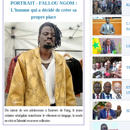
PORTRAIT - FALLOU NGOM :
Ki
L’homme qui a décidé de créer sa
propre place
LA
fi
LI
T
E
UN
Du miroir de son adolescence à l'univers de Fang, le jeune
SO
créateur sénégalais transforme le vêtement en langage, la mode
en récit et l'identité en œuvre collective.