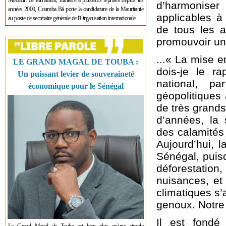
Médecin de formation, ministre à plusieurs reprises depuis les
d’harmoniser 
années 2000, Coumba Bâ porte la candidature de la Mauritanie
applicables à 
au poste de secrétaire générale de l'Organisation internationale
de tous les a
promouvoir une
...« La mise e
LE GRAND MAGAL DE TOUBA :
dois-je le r
Un puissant levier de souveraineté
national, pa
économique pour le Sénégal
géopolitiques
de très grand
d’années, la 
des calamités 
Aujourd’hui, l
Sénégal, puis
déforestation,
nuisances, et
climatiques s’
genoux. Notre 
Il est fondé