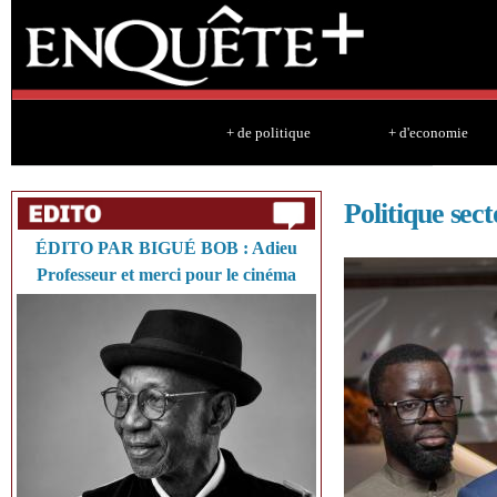
Sk
ma
co
+ de politique
+ d'economie
Politique sect
ÉDITO PAR BIGUÉ BOB : Adieu
Professeur et merci pour le cinéma