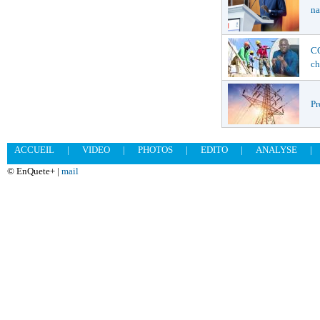
na
C
ch
Pr
ACCUEIL
|
VIDEO
|
PHOTOS
|
EDITO
|
ANALYSE
|
© EnQuete+ |
mail