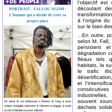
l’objectif es
découlant de
PORTRAIT - FALLOU NGOM :
transformatio
L’homme qui a décidé de créer sa
à l’origine d
propre place
sur le bien-êtr
...
En outre, po
selon M. Fall,
persistent e
dégradation c
fléaux tels 
habitats, la s
le trafic il
désertificatio
et l’intensif
consécutives
industrielle
souvent sour
Du miroir de son adolescence à l'univers de Fang, le jeune
créateur sénégalais transforme le vêtement en langage, la mode
déchets solid
en récit et l'identité en œuvre collective.