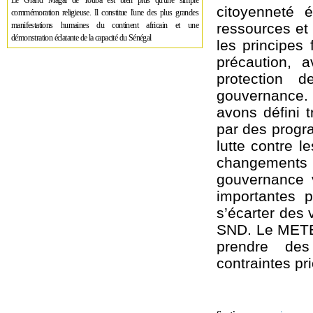
Le Grand Magal de Touba est bien plus qu'une simple
citoyenneté 
commémoration religieuse. Il constitue l'une des plus grandes
manifestations humaines du continent africain et une
ressources et 
démonstration éclatante de la capacité du Sénégal
les principes 
précaution, 
protection 
gouvernance. D
avons défini t
par des progr
lutte contre l
changements
gouvernance v
importantes p
s’écarter des 
SND. Le METE d
prendre des
contraintes pri