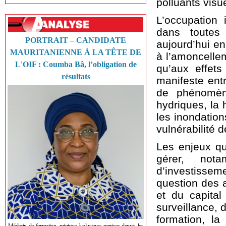
polluants visu
L’occupation 
dans toutes
PORTRAIT – CANDIDATE
aujourd’hui en
MAURITANIENNE À LA TÊTE DE
à l’amoncelle
L'OIF : Coumba Bâ, l’obligation de
qu’aux effet
résultats
manifeste entr
de phénomène
hydriques, la
les inondation
vulnérabilité 
Les enjeux qui
gérer, not
d’investiss
question des 
et du capital
surveillance, d
formation, la