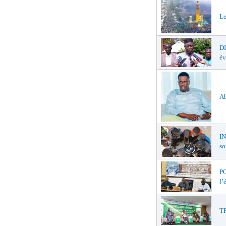
Le
D
év
Ab
I
so
PO
l’
TR