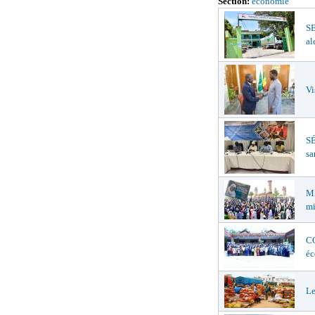
Section:
economie
S
al
Vi
SÉ
sa
MA
mi
CO
éc
Le