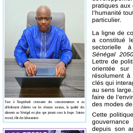
pratiques aux 
l’humanité tou
particulier.
La ligne de co
a constitué l
sectorielle 
Sénégal 205
Lettre de poli
orientée sur
résolument à é
clés qui inter
au sens large.
faire de l’env
Face à l'inquiétude croissante des consommateurs et au
des modes de 
déferlement d'alertes sur les réseaux sociaux, la qualité des
aliments au Sénégal est plus que jamais sous la loupe. Saisies
Cette politiq
record, rôle des laboratoires
gouvernance 
depuis son ar