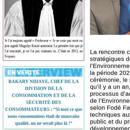
Je l’ai toujours appelé « Professeur ». Je ne crois pas avoir un
jour appelé Maguèye Kassé autrement. La première fois que je
La rencontre c
l’ai rencontré, je ne l’ai pas vraiment vu. C’était en 2013, au
Fespaco.
stratégiques d
l’Environnemen
la période 202
cérémonie, le 
BAKARY NDIAYE, CHEF DE LA
qu’il y a un a
DIVISION DE LA
processus d’act
CONSOMMATION ET DE LA
de l’Environne
SÉCURITÉ DES
selon Fodé Fal
CONSOMMATEURS : “Si tout ce que
techniques aux
nous consommions était de mauvaise
public et du p
qualité, on ne serait plus là !”
développement.