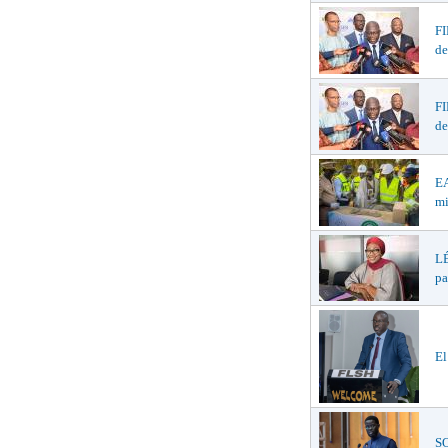
F
de
F
de
EA
mi
LÉ
pa
El
SO