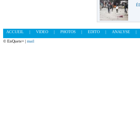
É
ACCUEIL
|
VIDEO
|
PHOTOS
|
EDITO
|
ANALYSE
|
© EnQuete+ |
mail