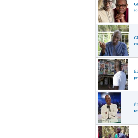
GU
so
G
co
É
p
É
to