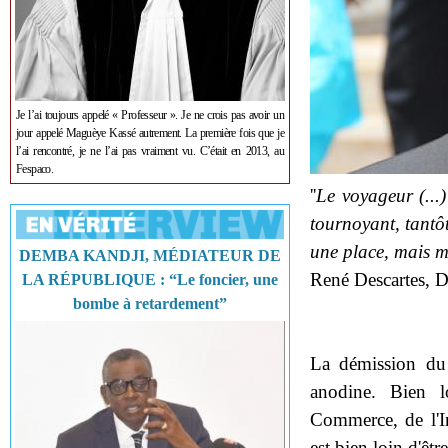
Je l’ai toujours appelé « Professeur ». Je ne crois pas avoir un
jour appelé Maguèye Kassé autrement. La première fois que je
l’ai rencontré, je ne l’ai pas vraiment vu. C’était en 2013, au
Fespaco.
''
Le voyageur (...)
tournoyant, tantôt
une place, mais ma
DEMBA KANDJI, MÉDIATEUR DE
René Descartes, D
LA RÉPUBLIQUE : “Le foncier, une
bombe à retardement”
La démission du 
anodine. Bien l
Commerce, de l'In
est bien loin d'êt