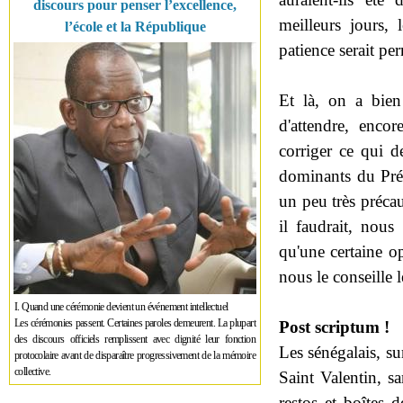
discours pour penser l’excellence,
meilleurs jours, 
l’école et la République
patience serait per
Et là, on a bien
d'attendre, enco
corriger ce qui de
dominants du Prés
un peu très précau
il faudrait, nous
qu'une certaine op
nous le conseille 
I. Quand une cérémonie devient un événement intellectuel
Les cérémonies passent. Certaines paroles demeurent. La plupart
Post scriptum !
des discours officiels remplissent avec dignité leur fonction
Les sénégalais, su
protocolaire avant de disparaître progressivement de la mémoire
collective.
Saint Valentin, s
restos et boîtes 