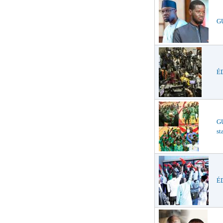
GU
ÉD
G
st
ÉD