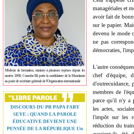
managériales et m
avoir fait de bonn
sur le papier. Mai
devenu le mode op
ne pas correspon
démocraties, l'impr
L'autre conséquenc
Médecin de formation, ministre à plusieurs reprises depuis les
chef d'équipe, d
années 2000, Coumba Bâ porte la candidature de la Mauritanie
au poste de secrétaire générale de l'Organisation internationale
d'outrecuidance, 
membres de l'équi
parce qu'il n'y a
DISCOURS DU PR PAPA FARY
les actes, socia
SEYE : QUAND LA PAROLE
l'impôt sur les 
ÉDUCATIVE DEVIENT UNE
réduction du train
PENSÉE DE LA RÉPUBLIQUE Un
auraient-ils été