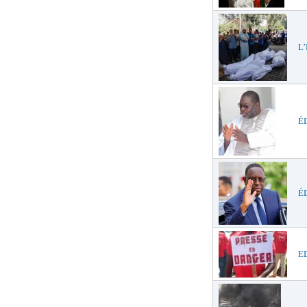
L’
ÉD
É
ED