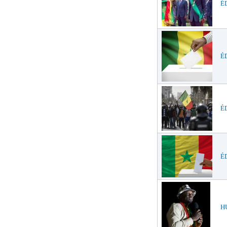
É
É
E
É
HU