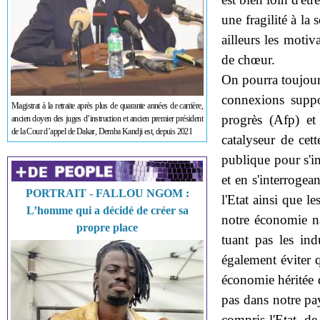
une fragilité à la
ailleurs les moti
de chœur.
On pourra toujours
connexions suppo
Magistrat à la retraite après plus de quarante années de carrière,
progrès (Afp) et
ancien doyen des juges d’instruction et ancien premier président
de la Cour d’appel de Dakar, Demba Kandji est, depuis 2021
catalyseur de cett
publique pour s'in
et en s'interrogea
PORTRAIT - FALLOU NGOM :
l'Etat ainsi que l
L’homme qui a décidé de créer sa
notre économie n
propre place
tuant pas les in
également éviter q
économie héritée 
pas dans notre pay
compris l'Etat, de