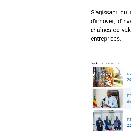
S’agissant du r
d’innover, d’in
chaînes de vale
entreprises.
Section:
economie
R
29
PR
de
R
22