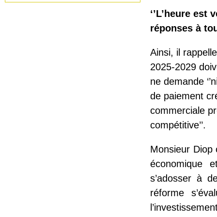
‘’L’heure est 
réponses à to
Ainsi, il rappel
2025-2029 doive
ne demande ‘’ni 
de paiement cré
commerciale pré
compétitive’’.
Monsieur Diop c
économique et
s’adosser à d
réforme s’éva
l’investissemen