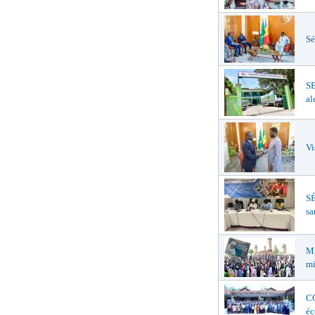
Sé
S
al
Vi
SÉ
sa
MA
mi
CO
éc