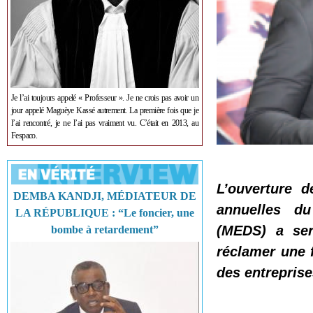
Je l’ai toujours appelé « Professeur ». Je ne crois pas avoir un
jour appelé Maguèye Kassé autrement. La première fois que je
l’ai rencontré, je ne l’ai pas vraiment vu. C’était en 2013, au
Fespaco.
L’ouverture 
DEMBA KANDJI, MÉDIATEUR DE
annuelles d
LA RÉPUBLIQUE : “Le foncier, une
(MEDS) a ser
bombe à retardement”
réclamer une f
des entreprise