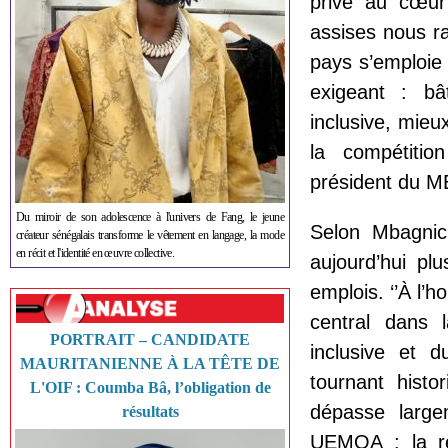
privé au cœur 
assises nous 
pays s’emploie 
exigeant : bâ
inclusive, mieu
la compétition
président du 
Du miroir de son adolescence à l'univers de Fang, le jeune
Selon Mbagnick
créateur sénégalais transforme le vêtement en langage, la mode
en récit et l'identité en œuvre collective.
aujourd’hui pl
emplois. ‘’À l’h
central dans 
PORTRAIT – CANDIDATE
inclusive et d
MAURITANIENNE À LA TÊTE DE
tournant histo
L'OIF : Coumba Bâ, l’obligation de
dépasse large
résultats
UEMOA ; la ré