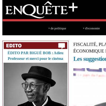
Sk
ma
co
+ de politique
+ d'economie
FISCALITÉ, P
ÉCONOMIQUE 
ÉDITO PAR BIGUÉ BOB : Adieu
Les suggesti
Professeur et merci pour le cinéma