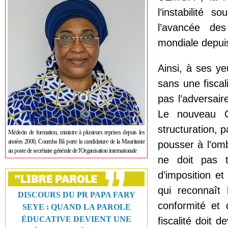
l’instabilité 
l’avancée des 
mondiale depuis
Ainsi, à ses y
sans une fiscal
pas l’adversair
Le nouveau C
structuration, p
Médecin de formation, ministre à plusieurs reprises depuis les
années 2000, Coumba Bâ porte la candidature de la Mauritanie
pousser à l’omb
au poste de secrétaire générale de l'Organisation internationale
ne doit pas 
d’imposition e
qui reconnaît 
DISCOURS DU PR PAPA FARY
conformité et 
SEYE : QUAND LA PAROLE
ÉDUCATIVE DEVIENT UNE
fiscalité doit d