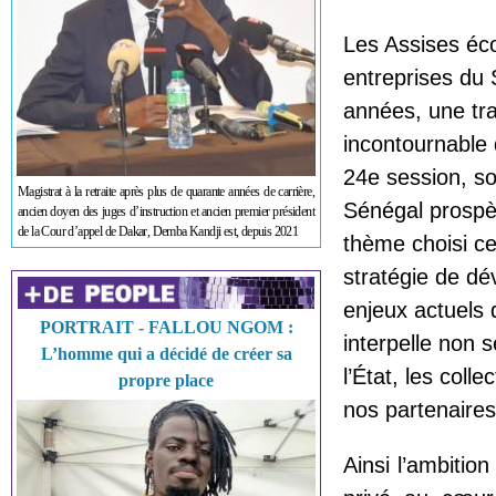
Les Assises é
entreprises du
années, une tra
incontournable 
24e session, so
Magistrat à la retraite après plus de quarante années de carrière,
Sénégal prospère
ancien doyen des juges d’instruction et ancien premier président
de la Cour d’appel de Dakar, Demba Kandji est, depuis 2021
thème choisi ce
stratégie de dé
enjeux actuels d
PORTRAIT - FALLOU NGOM :
interpelle non 
L’homme qui a décidé de créer sa
l’État, les colle
propre place
nos partenaires
Ainsi l’ambitio