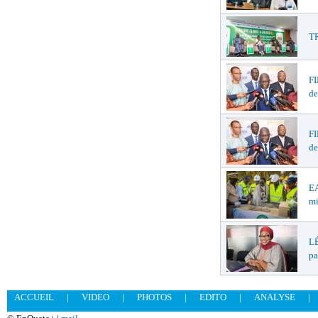
TR
F
de
F
de
EA
mi
LÉ
pa
ACCUEIL
|
VIDEO
|
PHOTOS
|
EDITO
|
ANALYSE
|