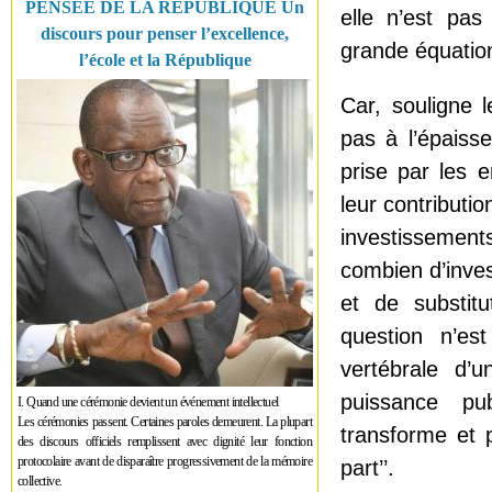
PENSÉE DE LA RÉPUBLIQUE Un
elle n’est pas
discours pour penser l’excellence,
grande équation
l’école et la République
Car, souligne 
pas à l’épaiss
prise par les e
leur contributi
investissemen
combien d’inves
et de substitu
question n’es
vertébrale d’u
puissance pub
I. Quand une cérémonie devient un événement intellectuel
Les cérémonies passent. Certaines paroles demeurent. La plupart
transforme et p
des discours officiels remplissent avec dignité leur fonction
protocolaire avant de disparaître progressivement de la mémoire
part’’.
collective.