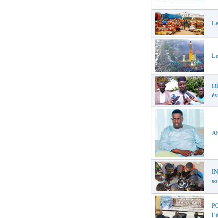
Le
Le
D
év
Ab
I
so
PO
l’