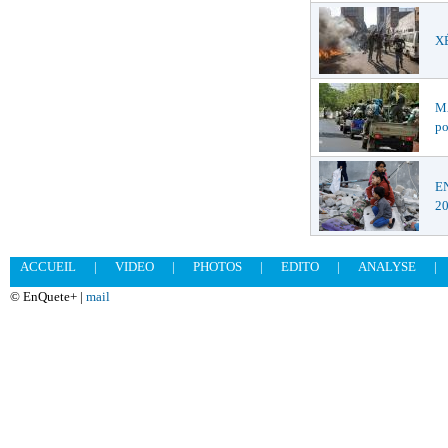
XÉ
MA
po
EN
2
ACCUEIL
|
VIDEO
|
PHOTOS
|
EDITO
|
ANALYSE
|
© EnQuete+ |
mail