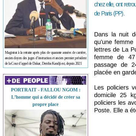
chez elle, ont retr
de Paris (PP).
Dans la nuit d
qu’une femme v
lettres de La P
Magistrat à la retraite après plus de quarante années de carrière,
femme de 47 a
ancien doyen des juges d’instruction et ancien premier président
de la Cour d’appel de Dakar, Demba Kandji est, depuis 2021
passage de 24 
placée en garde
Les policiers v
PORTRAIT - FALLOU NGOM :
domicile 25 kg
L’homme qui a décidé de créer sa
policiers les a
propre place
Poste. Elle a ét