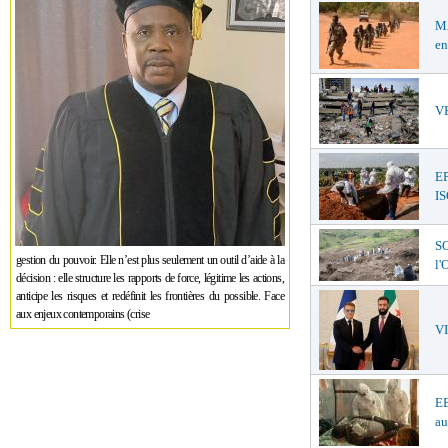
MA
en
VE
E
I
SO
gestion du pouvoir. Elle n’est plus seulement un outil d’aide à la
l
décision : elle structure les rapports de force, légitime les actions,
anticipe les risques et redéfinit les frontières du possible. Face
aux enjeux contemporains (crise
V
EB
au