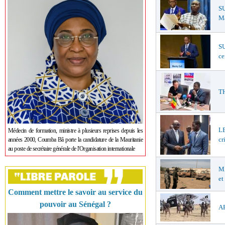
SU
Ma
SU
ce
TH
LE
Médecin de formation, ministre à plusieurs reprises depuis les
cr
années 2000, Coumba Bâ porte la candidature de la Mauritanie
au poste de secrétaire générale de l'Organisation internationale
MA
et
Comment mettre le savoir au service du
pouvoir au Sénégal ?
AF