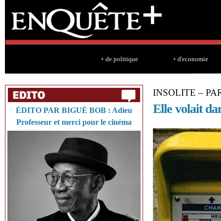
Sk
ma
co
+ de politique
+ d'economie
INSOLITE – PA
Elle volait dan
ÉDITO PAR BIGUÉ BOB : Adieu
Professeur et merci pour le cinéma