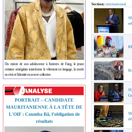
Section:
international
S
re
RÉ
Du miroir de son adolescence à l'univers de Fang, le jeune
créateur sénégalais transforme le vêtement en langage, la mode
Bo
en récit et l'identité en œuvre collective.
S
Gr
PORTRAIT – CANDIDATE
MAURITANIENNE À LA TÊTE DE
S
L'OIF : Coumba Bâ, l’obligation de
dé
résultats