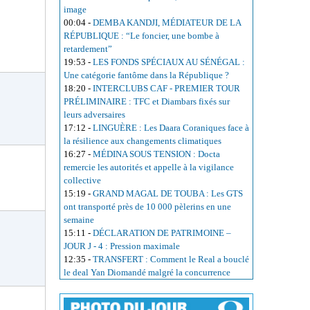
image
00:04
-
DEMBA KANDJI, MÉDIATEUR DE LA
RÉPUBLIQUE : “Le foncier, une bombe à
retardement”
19:53
-
LES FONDS SPÉCIAUX AU SÉNÉGAL :
Une catégorie fantôme dans la République ?
18:20
-
INTERCLUBS CAF - PREMIER TOUR
PRÉLIMINAIRE : TFC et Diambars fixés sur
leurs adversaires
17:12
-
LINGUÈRE : Les Daara Coraniques face à
la résilience aux changements climatiques
16:27
-
MÉDINA SOUS TENSION : Docta
remercie les autorités et appelle à la vigilance
collective
15:19
-
GRAND MAGAL DE TOUBA : Les GTS
ont transporté près de 10 000 pèlerins en une
semaine
15:11
-
DÉCLARATION DE PATRIMOINE –
JOUR J - 4 : Pression maximale
12:35
-
TRANSFERT : Comment le Real a bouclé
le deal Yan Diomandé malgré la concurrence