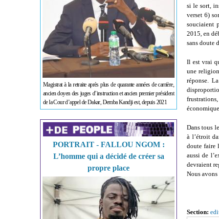
si le sort, 
verset 6) s
souciaient 
2015, en dé
sans doute d
Il est vrai 
une religion
réponse. La
Magistrat à la retraite après plus de quarante années de carrière,
disproporti
ancien doyen des juges d’instruction et ancien premier président
frustration
de la Cour d’appel de Dakar, Demba Kandji est, depuis 2021
économiques)
Dans tous l
à l’étroit d
PORTRAIT - FALLOU NGOM :
doute faire 
aussi de l’e
L’homme qui a décidé de créer sa
devraient r
propre place
Nous avons 
Section:
edi