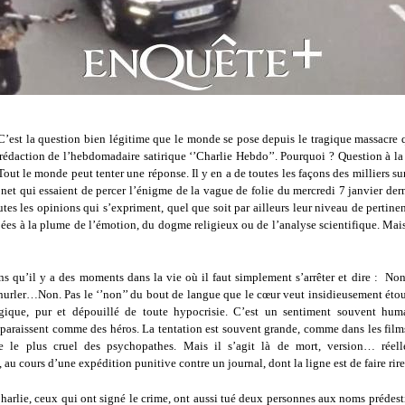
C’est la question bien légitime que le monde se pose depuis le tragique massacre 
 rédaction de l’hebdomadaire satirique ‘’Charlie Hebdo’’. Pourquoi ? Question à la
. Tout le monde peut tenter une réponse. Il y en a de toutes les façons des milliers sur
net qui essaient de percer l’énigme de la vague de folie du mercredi 7 janvier der
utes les opinions qui s’expriment, quel que soit par ailleurs leur niveau de pertine
ées à la plume de l’émotion, du dogme religieux ou de l’analyse scientifique. Mai
s qu’il y a des moments dans la vie où il faut simplement s’arrêter et dire : Non
hurler…Non. Pas le ‘’non’’ du bout de langue que le cœur veut insidieusement étouf
rgique, pur et dépouillé de toute hypocrisie. C’est un sentiment souvent hu
pparaissent comme des héros. La tentation est souvent grande, comme dans les films
e le plus cruel des psychopathes. Mais il s’agit là de mort, version… réell
 au cours d’une expédition punitive contre un journal, dont la ligne est de faire rire
Charlie, ceux qui ont signé le crime, ont aussi tué deux personnes aux noms préde