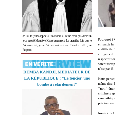
Je l’ai toujours appelé « Professeur ». Je ne crois pas avoir un
Pourquoi ? 
jour appelé Maguèye Kassé autrement. La première fois que je
en partie la
l’ai rencontré, je ne l’ai pas vraiment vu. C’était en 2013, au
et difficile
Fespaco.
citoyens du 
respecter to
soient tremp
n’est pas là.
DEMBA KANDJI, MÉDIATEUR DE
LA RÉPUBLIQUE : “Le foncier, une
Nous penson
même dire, 
bombe à retardement”
‘’non’’ éne
criminels a
sympathiqu
précisément,
Ironie à la 