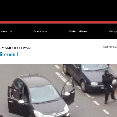
Skip to
main
content
economie
+ de societe
+ d'international
+ de sp
Publié le 9 J
DE MAMOUDOU WANE
ire non !