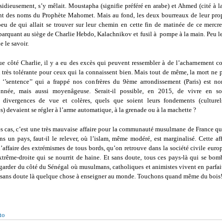
insidieusement, s’y mêlait. Moustapha (signifie préféré en arabe) et Ahmed (cité à l
ont des noms du Prophète Mahomet. Mais au fond, les deux bourreaux de leur prop
peu de qui allait se trouver sur leur chemin en cette fin de matinée de ce mercre
barquant au siège de Charlie Hebdo, Kalachnikov et fusil à pompe à la main. Peu le
e le savoir.
que côté Charlie, il y a eu des excès qui peuvent ressembler à de l’acharnement co
 très tolérante pour ceux qui la connaissent bien. Mais tout de même, la mort ne 
 ‘’sentence’’ qui a frappé nos confrères du 9
ème
arrondissement (Paris) est n
onnée, mais aussi moyenâgeuse. Serait-il possible, en 2015, de vivre en so
s, divergences de vue et colères, quels que soient leurs fondements (culturels
 devaient se régler à l’arme automatique, à la grenade ou à la machette ?
es cas, c’est une très mauvaise affaire pour la communauté musulmane de France qui
ans un pays, faut-il le relever, où l’islam, même modéré, est marginalisé. Cette af
l’affaire des extrémismes de tous bords, qu’on retrouve dans la société civile eur
xtrême-droite qui se nourrit de haine. Et sans doute, tous ces pays-là qui se bom
egarder du côté du Sénégal où musulmans, catholiques et animistes vivent en parfai
sans doute là quelque chose à enseigner au monde. Touchons quand même du bois
to