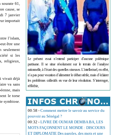
a sourate 61,
re cause, se
di 7 janvier
ur importait
ntre l’islam,
peut être une
on seulement
ciété si les
Le présent essai n’entend participer d’aucune polémique
, religieux,
partisane. Il se situe résolument sur le terrain de l’analyse
rationnelle, à l’écart des querelles oiseuses. L’intellectuel, en effet,
n’a pas pour vocation d’alimenter le débat stérile, mais d’éclairer
 vivait déjà
les problèmes collectifs en vue de leur résolution. S’interroger,
faire va sans
réfléchir,
opéenne, mais
bent le torse
te symbiose.
!
00:58
-
Comment mettre le savoir au service du
pouvoir au Sénégal ?
00:32
-
LIVRE DE OUMAR DEMBA BA, LES
MOTS FAÇONNENT LE MONDE : DISCOURS
ET DIPLOMATIE Des paroles, des mots et une