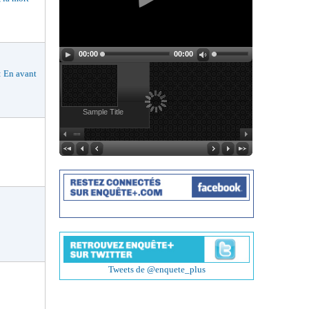
00:00
00:00
En avant
Sample Title
Tweets de @enquete_plus