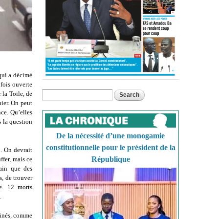
qui a décimé
 fois ouverte
 la Toile, de
Search
Search form
nier. On peut
nce. Qu’elles
s la question
De la nécessité d’une monogamie
constitutionnelle pour le président de la
. On devrait
République
fer, mais ce
main que des
, de trouver
e. 12 morts
.
stinés, comme