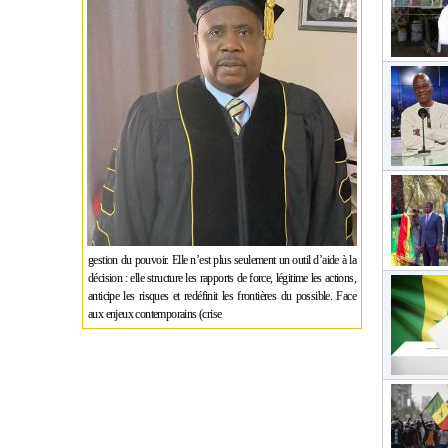
gestion du pouvoir. Elle n’est plus seulement un outil d’aide à la
décision : elle structure les rapports de force, légitime les actions,
anticipe les risques et redéfinit les frontières du possible. Face
aux enjeux contemporains (crise