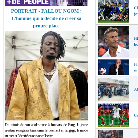
CH
PORTRAIT - FALLOU NGOM :
jo
L’homme qui a décidé de créer sa
propre place
H
ho
FI
in
AF
CA
Du miroir de son adolescence à l'univers de Fang, le jeune
créateur sénégalais transforme le vêtement en langage, la mode
en récit et l'identité en œuvre collective.