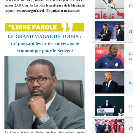
Médecin de formation, ministre à plusieurs reprises depuis les
années 2000, Coumba Bâ porte la candidature de la Mauritanie
CA
au poste de secrétaire générale de l'Organisation internationale
IT
LE GRAND MAGAL DE TOUBA :
Un puissant levier de souveraineté
économique pour le Sénégal
ÉQ
la
EQ
PR
CO