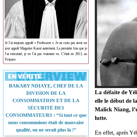
Je l’ai toujours appelé « Professeur ». Je ne crois pas avoir un
jour appelé Maguèye Kassé autrement. La première fois que je
l’ai rencontré, je ne l’ai pas vraiment vu. C’était en 2013, au
Fespaco.
BAKARY NDIAYE, CHEF DE LA
La défaite de Yék
DIVISION DE LA
elle le début de 
CONSOMMATION ET DE LA
SÉCURITÉ DES
Malick Niang, l’u
CONSOMMATEURS : “Si tout ce que
lutte.
nous consommions était de mauvaise
qualité, on ne serait plus là !”
En effet, après Y