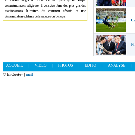
Le Grand Magal de Touba est bien plus qu'une simple
commémoration religieuse. Il constitue l'une des plus grandes
manifestations humaines du continent africain et une
démonstration éclatante de la capacité du Sénégal
CA
FI
ACCUEIL
|
VIDEO
|
PHOTOS
|
EDITO
|
ANALYSE
|
© EnQuete+ |
mail