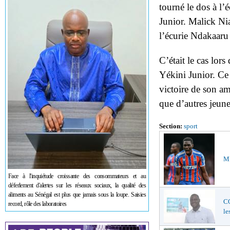
tourné le dos à l’
Junior. Malick Nia
l’écurie Ndakaaru 
C’était le cas lor
Yékini Junior. Ce d
victoire de son am
que d’autres jeune
Section:
sport
ME
Face à l'inquiétude croissante des consommateurs et au
déferlement d'alertes sur les réseaux sociaux, la qualité des
aliments au Sénégal est plus que jamais sous la loupe. Saisies
C
record, rôle des laboratoires
le