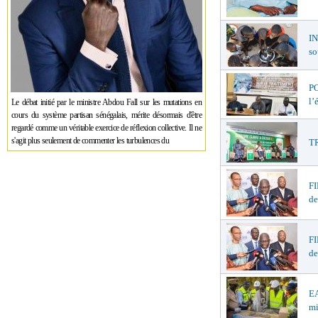
I
so
PO
l’
Le débat initié par le ministre Abdou Fall sur les mutations en
cours du système partisan sénégalais, mérite désormais d'être
regardé comme un véritable exercice de réflexion collective. Il ne
s'agit plus seulement de commenter les turbulences du
TR
F
de
F
de
EA
mi