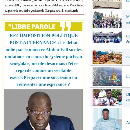
Médecin de formation, ministre à plusieurs reprises depuis les
sa
années 2000, Coumba Bâ porte la candidature de la Mauritanie
au poste de secrétaire générale de l'Organisation internationale
MA
mi
RECOMPOSITION POLITIQUE
CO
éc
POST-ALTERNANCE : Le débat
initié par le ministre Abdou Fall sur les
mutations en cours du système partisan
Le
sénégalais, mérite désormais d'être
regardé comme un véritable
Le
exercicPréparer une succession ou
réinventer une espérance ?
D
év
Ab