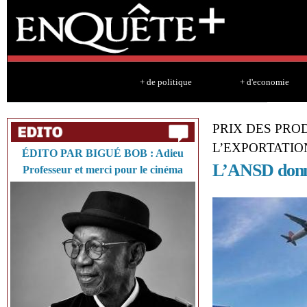
Sk
ma
co
+ de politique
+ d'economie
PRIX DES PROD
L’EXPORTATIO
ÉDITO PAR BIGUÉ BOB : Adieu
L’ANSD donne
Professeur et merci pour le cinéma