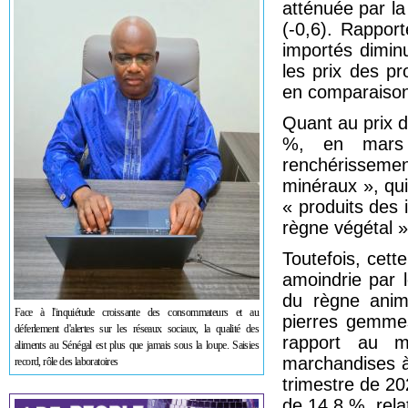
atténuée par la
(-0,6). Rappor
importés dimin
les prix des pr
en comparaison
Quant au prix de
%, en mars 
renchérissement
minéraux », qui
« produits des 
règne végétal »
Toutefois, cett
amoindrie par 
du règne anima
Face à l'inquiétude croissante des consommateurs et au
pierres gemmes
déferlement d'alertes sur les réseaux sociaux, la qualité des
rapport au 
aliments au Sénégal est plus que jamais sous la loupe. Saisies
marchandises à
record, rôle des laboratoires
trimestre de 20
de 14,8 %, rel