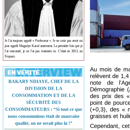
Je l’ai toujours appelé « Professeur ». Je ne crois pas avoir un
jour appelé Maguèye Kassé autrement. La première fois que je
l’ai rencontré, je ne l’ai pas vraiment vu. C’était en 2013, au
Fespaco.
Au mois de mar
relèvent de 1,
BAKARY NDIAYE, CHEF DE LA
note de l'Ag
DIVISION DE LA
Démographie (A
CONSOMMATION ET DE LA
des prix des «
point de pourc
SÉCURITÉ DES
(+0,3), des «
CONSOMMATEURS : “Si tout ce que
graisses et hui
nous consommions était de mauvaise
qualité, on ne serait plus là !”
Cependant, cet