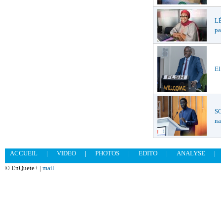
LÉ
pa
El
SO
na
ACCUEIL
|
VIDEO
|
PHOTOS
|
EDITO
|
ANALYSE
|
© EnQuete+ |
mail