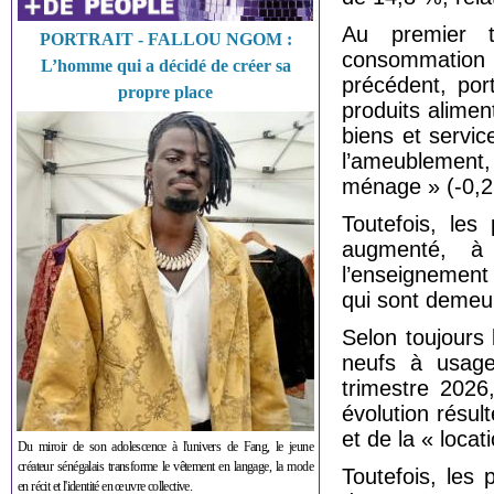
Au premier t
PORTRAIT - FALLOU NGOM :
consommation 
L’homme qui a décidé de créer sa
précédent, por
propre place
produits alimen
biens et servic
l’ameublement,
ménage » (-0,2
Toutefois, les
augmenté, à
l’enseignement
qui sont demeur
Selon toujours
neufs à usage
trimestre 2026
évolution résul
et de la « locat
Du miroir de son adolescence à l'univers de Fang, le jeune
créateur sénégalais transforme le vêtement en langage, la mode
Toutefois, les
en récit et l'identité en œuvre collective.