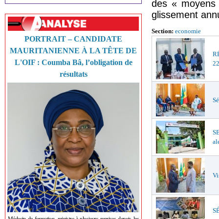
des « moyens 
glissement annu
Section:
economie
PORTRAIT – CANDIDATE
MAURITANIENNE À LA TÊTE DE
R
L'OIF : Coumba Bâ, l’obligation de
22
résultats
Sé
S
al
Vi
SÉ