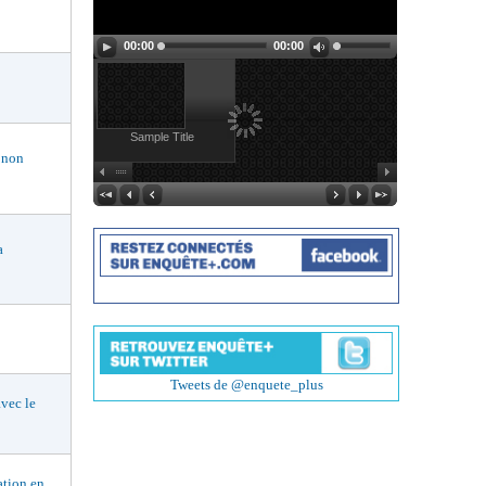
00:00
00:00
Sample Title
 non
a
Tweets de @enquete_plus
vec le
tion en