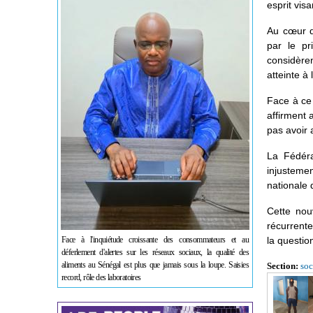
esprit vis
Au cœur d
par le pr
considère
atteinte à 
Face à ce 
affirment 
pas avoir 
La Fédéra
injustemen
nationale 
Cette nou
récurrente
Face à l'inquiétude croissante des consommateurs et au
la questio
déferlement d'alertes sur les réseaux sociaux, la qualité des
aliments au Sénégal est plus que jamais sous la loupe. Saisies
Section:
soc
record, rôle des laboratoires