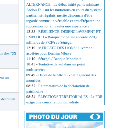
ALTERNANCE : Le débat initié par le ministre
Abdou Fall sur les mutations en cours du système
partisan sénégalais, mérite désormais d'être
regardé comme un véritable exercicPréparer une
succession ou réinventer une espérance ?
12:33
-
RÉSILIENCE, DÉSENCLAVEMENT ET
EMPLOI : La Banque mondiale accorde 220,7
milliards de F CFA au Sénégal
12:19
-
MERCATO DES LIONS : Liverpool
accélère pour Ibrahim Mbaye
e des “25
11:19
-
Sénégal / Banque Mondiale
10:43
-
Tentative de vol dans un point
multiservice
09:49
-
Décès de la fille du khalif général des
nt un
mourides
08:57
-
Retardataires de la déclaration de
patrimoine
08:54
-
ÉLECTIONS TERRITORIALES : Le FDR
décrètent
exige une concertation immédiate