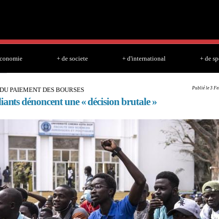
Skip to
main
content
economie
+ de societe
+ d'international
+ de sp
Publié le 3 F
 DU PAIEMENT DES BOURSES
iants dénoncent une « décision brutale »