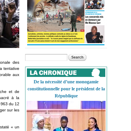
Search
Search form
ionale des
 tentative
orable aux
De la nécessité d’une monogamie
constitutionnelle pour le président de la
rche et de
République
sacré à la
4-963 du 12
ger sur les
nstaté « un