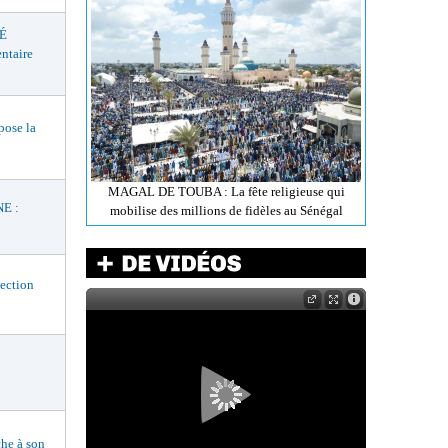
É
ntaire
ose la
MAGAL DE TOUBA : La fête religieuse qui
E :
mobilise des millions de fidèles au Sénégal
ection
he à son