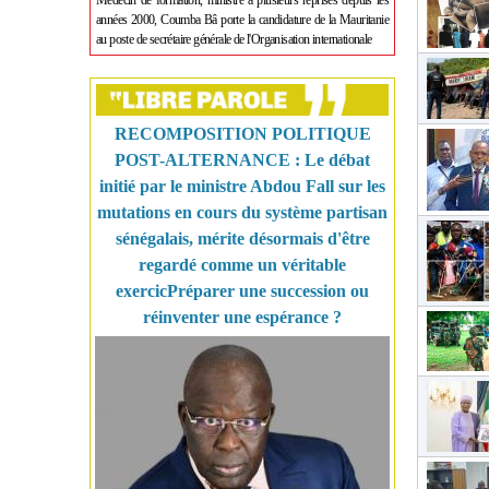
Médecin de formation, ministre à plusieurs reprises depuis les
années 2000, Coumba Bâ porte la candidature de la Mauritanie
au poste de secrétaire générale de l'Organisation internationale
RECOMPOSITION POLITIQUE
POST-ALTERNANCE : Le débat
initié par le ministre Abdou Fall sur les
mutations en cours du système partisan
sénégalais, mérite désormais d'être
regardé comme un véritable
exercicPréparer une succession ou
réinventer une espérance ?