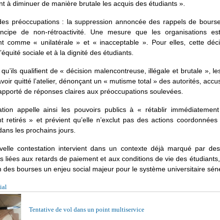
ant à diminuer de manière brutale les acquis des étudiants ».
es préoccupations : la suppression annoncée des rappels de bourses,
incipe de non-rétroactivité. Une mesure que les organisations est
nt comme « unilatérale » et « inacceptable ». Pour elles, cette déci
l’équité sociale et à la dignité des étudiants.
qu’ils qualifient de « décision malencontreuse, illégale et brutale », l
avoir quitté l’atelier, dénonçant un « mutisme total » des autorités, acc
apporté de réponses claires aux préoccupations soulevées.
tion appelle ainsi les pouvoirs publics à « rétablir immédiatement 
t retirés » et prévient qu’elle n’exclut pas des actions coordonnées 
dans les prochains jours.
velle contestation intervient dans un contexte déjà marqué par des d
s liées aux retards de paiement et aux conditions de vie des étudiants,
n des bourses un enjeu social majeur pour le système universitaire sén
ial
Tentative de vol dans un point multiservice