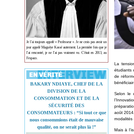
Je l’ai toujours appelé « Professeur ». Je ne crois pas avoir un
jour appelé Maguèye Kassé autrement. La première fois que je
l’ai rencontré, je ne l’ai pas vraiment vu. C’était en 2013, au
Fespaco.
La tensio
étudiants
de réform
bénéficiair
BAKARY NDIAYE, CHEF DE LA
DIVISION DE LA
Selon le 
CONSOMMATION ET DE LA
l’Innovat
SÉCURITÉ DES
préparatio
CONSOMMATEURS : “Si tout ce que
août 2014.
modalités 
nous consommions était de mauvaise
qualité, on ne serait plus là !”
Mais à l’i