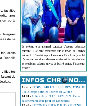
 justifiée
udiantines
sion porte
es délégués
usées de ne
Le présent essai n’entend participer d’aucune polémique
partisane. Il se situe résolument sur le terrain de l’analyse
les droits
rationnelle, à l’écart des querelles oiseuses. L’intellectuel, en effet,
à l’échelle
n’a pas pour vocation d’alimenter le débat stérile, mais d’éclairer
les problèmes collectifs en vue de leur résolution. S’interroger,
réfléchir,
ifficultés
 faisant de
égalais.
15:46
-
RÉGIME MILITAIRE ET DÉMOCRATIE
: Sale temps pour les libertés en Guinée
14:01
-
AFROBASKET U18 FÉMININ : Départ
cauchemardesque pour les Lioncelles
13:44
-
RECOMPOSITION POLITIQUE POST-