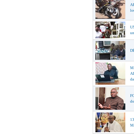
A
lo
U
un
DÉ
M
AL
da
F
do
1
Ma