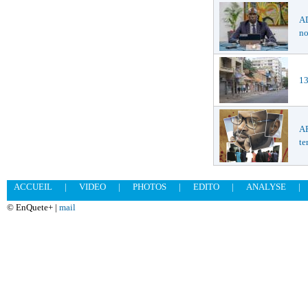
AD
no
13
AF
te
ACCUEIL
|
VIDEO
|
PHOTOS
|
EDITO
|
ANALYSE
|
© EnQuete+ |
mail