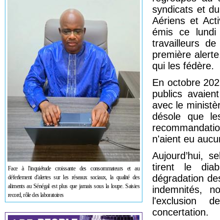
syndicats et d
Aériens et Act
émis ce lundi
travailleurs d
première alerte
qui les fédère.
En octobre 2025
publics avaien
avec le ministè
désole que les
recommandation
n'aient eu aucu
Aujourd’hui, se
tirent le dia
Face à l'inquiétude croissante des consommateurs et au
dégradation des
déferlement d'alertes sur les réseaux sociaux, la qualité des
aliments au Sénégal est plus que jamais sous la loupe. Saisies
indemnités, n
record, rôle des laboratoires
l'exclusion 
concertation.