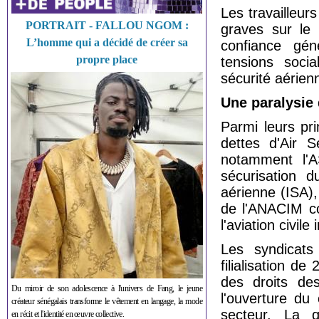
Les travailleur
PORTRAIT - FALLOU NGOM :
graves sur le
L’homme qui a décidé de créer sa
confiance gén
propre place
tensions soci
sécurité aérien
Une paralysie 
Parmi leurs pri
dettes d'Air S
notamment l'
sécurisation d
aérienne (ISA)
de l'ANACIM co
l'aviation civil
Les syndicats
filialisation d
des droits des
Du miroir de son adolescence à l'univers de Fang, le jeune
l'ouverture du 
créateur sénégalais transforme le vêtement en langage, la mode
secteur. La 
en récit et l'identité en œuvre collective.