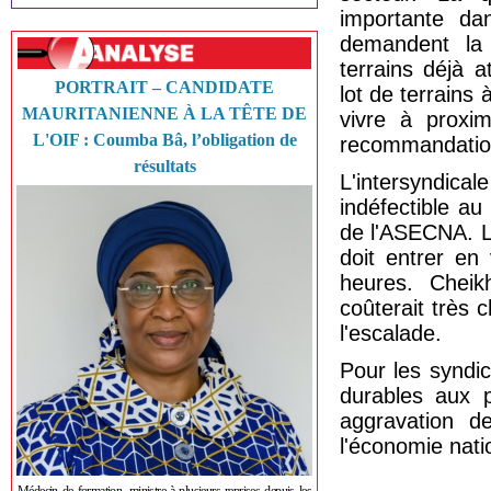
importante da
demandent la l
terrains déjà a
PORTRAIT – CANDIDATE
lot de terrains
MAURITANIENNE À LA TÊTE DE
vivre à proxim
L'OIF : Coumba Bâ, l’obligation de
recommandation
résultats
L'intersyndica
indéfectible a
de l'ASECNA. L
doit entrer en
heures. Cheik
coûterait très c
l'escalade.
Pour les syndic
durables aux p
aggravation d
l'économie nati