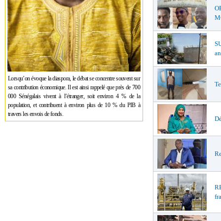
O
MŒ
S
an
Lorsqu’on évoque la diaspora, le débat se concentre souvent sur
Te
sa contribution économique. Il est ainsi rappelé que près de 700
000 Sénégalais vivent à l’étranger, soit environ 4 % de la
population, et contribuent à environ plus de 10 % du PIB à
travers les envois de fonds.
Dé
Re
R
fr