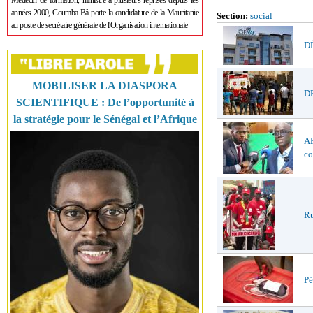
Médecin de formation, ministre à plusieurs reprises depuis les
années 2000, Coumba Bâ porte la candidature de la Mauritanie
Section:
social
au poste de secrétaire générale de l'Organisation internationale
DÉ
MOBILISER LA DIASPORA
DR
SCIENTIFIQUE : De l’opportunité à
la stratégie pour le Sénégal et l’Afrique
AF
co
Ru
Pé