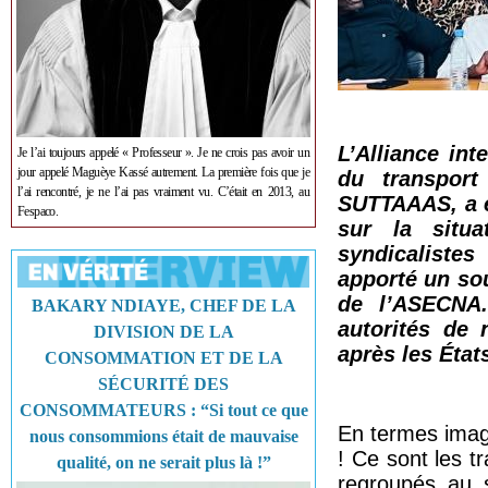
L’Alliance int
Je l’ai toujours appelé « Professeur ». Je ne crois pas avoir un
jour appelé Maguèye Kassé autrement. La première fois que je
du transport
l’ai rencontré, je ne l’ai pas vraiment vu. C’était en 2013, au
SUTTAAAS, a é
Fespaco.
sur la situ
syndicalistes
apporté un sou
de l’ASECNA.
BAKARY NDIAYE, CHEF DE LA
autorités de 
DIVISION DE LA
après les État
CONSOMMATION ET DE LA
SÉCURITÉ DES
CONSOMMATEURS : “Si tout ce que
En termes imagé
nous consommions était de mauvaise
! Ce sont les tr
qualité, on ne serait plus là !”
regroupés au s