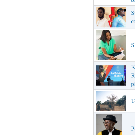
S
c
S
K
R
p
T
P