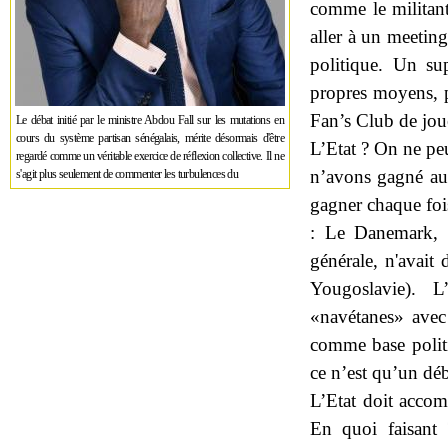
comme le militant 
aller à un meeting
politique. Un su
propres moyens, p
Fan’s Club de joue
Le débat initié par le ministre Abdou Fall sur les mutations en
cours du système partisan sénégalais, mérite désormais d'être
L’Etat ? On ne peu
regardé comme un véritable exercice de réflexion collective. Il ne
n’avons gagné auc
s'agit plus seulement de commenter les turbulences du
gagner chaque foi
: Le Danemark, v
générale, n'avait 
Yougoslavie). 
«navétanes» avec 
comme base politi
ce n’est qu’un déb
L’Etat doit accom
En quoi faisant 