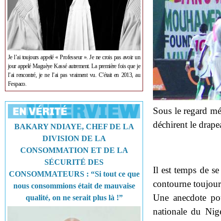
Je l’ai toujours appelé « Professeur ». Je ne crois pas avoir un
jour appelé Maguèye Kassé autrement. La première fois que je
l’ai rencontré, je ne l’ai pas vraiment vu. C’était en 2013, au
Fespaco.
Sous le regard mé
déchirent le drape
BAKARY NDIAYE, CHEF DE LA
DIVISION DE LA
CONSOMMATION ET DE LA
SÉCURITÉ DES
Il est temps de se
CONSOMMATEURS : “Si tout ce que
contourne toujour
nous consommions était de mauvaise
Une anecdote pou
qualité, on ne serait plus là !”
nationale du Nige