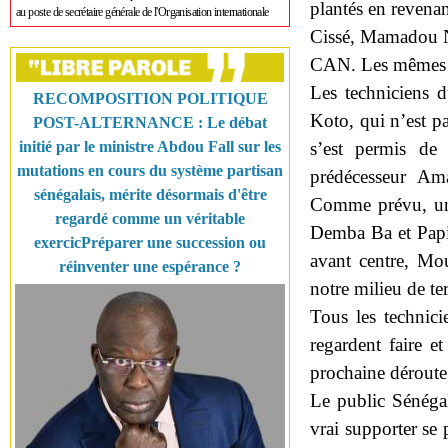
plantés en revena
au poste de secrétaire générale de l'Organisation internationale
Cissé, Mamadou Ni
CAN. Les mêmes c
Les techniciens 
RECOMPOSITION POLITIQUE
Koto, qui n’est pa
POST-ALTERNANCE : Le débat
s’est permis de
initié par le ministre Abdou Fall sur les
mutations en cours du système partisan
prédécesseur Am
sénégalais, mérite désormais d'être
Comme prévu, une 
regardé comme un véritable
Demba Ba et Papi
exercicPréparer une succession ou
avant centre, Mo
réinventer une espérance ?
notre milieu de ter
Tous les technic
regardent faire et
prochaine dérout
Le public Sénégal
vrai supporter se 