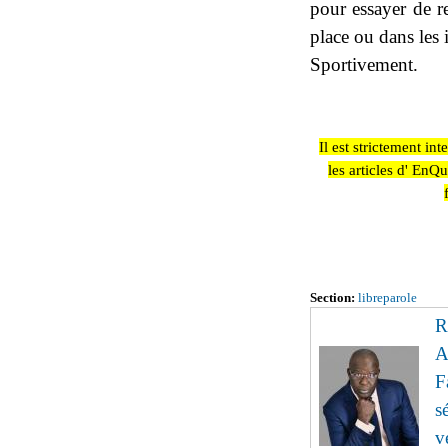
pour essayer de re
place ou dans les 
Sportivement.
Il est strictement in
les articles d' EnQ
Section:
libreparole
R
A
F
s
v