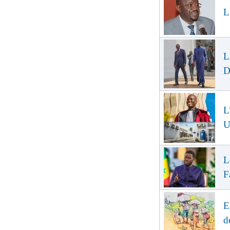
L
L
D
L
U
L
F
E
d