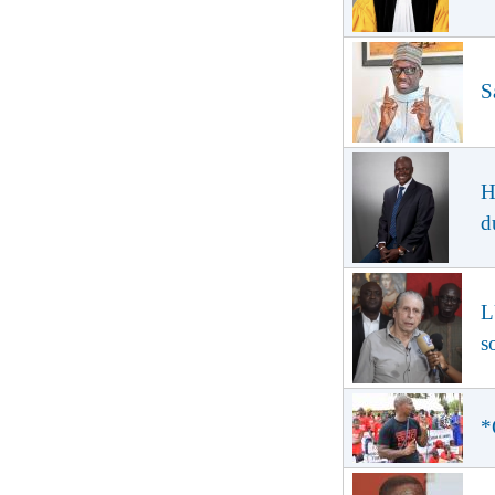
S
H
d
L
s
*