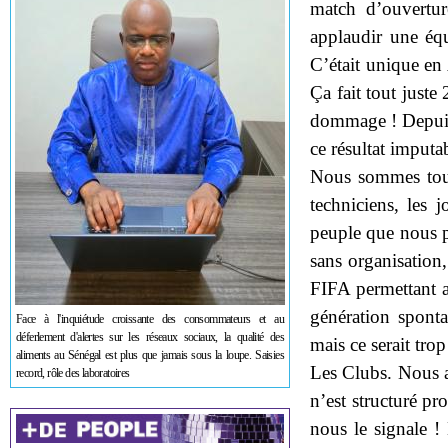
match d’ouvertu
applaudir une équ
C’était unique en
Ça fait tout just
dommage ! Depuis 
ce résultat imputa
Nous sommes tous 
techniciens, les j
peuple que nous p
sans organisation,
FIFA permettant a
génération spont
Face à l'inquiétude croissante des consommateurs et au
déferlement d'alertes sur les réseaux sociaux, la qualité des
mais ce serait trop
aliments au Sénégal est plus que jamais sous la loupe. Saisies
Les Clubs. Nous a
record, rôle des laboratoires
n’est structuré pr
nous le signale !