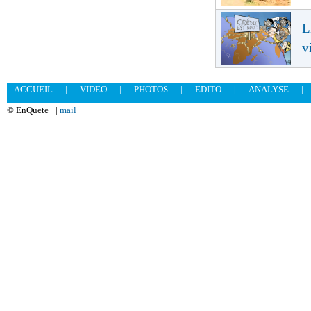
L
v
ACCUEIL
|
VIDEO
|
PHOTOS
|
EDITO
|
ANALYSE
|
© EnQuete+ |
mail