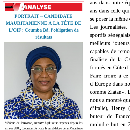
ans dans notre é
ans dans celle qui
PORTRAIT – CANDIDATE
se poser la même q
MAURITANIENNE À LA TÊTE DE
Les journalistes
L'OIF : Coumba Bâ, l’obligation de
sportifs sénégala
résultats
meilleurs joueu
capables de remon
finaliste de la 
formés en Côte d’i
Faire croire à ce
d’Europe dans not
comme Zlatan». Et
nous a montré que
d’Italie), Henry 
buteur de France
Médecin de formation, ministre à plusieurs reprises depuis les
moindre but en 
années 2000, Coumba Bâ porte la candidature de la Mauritanie