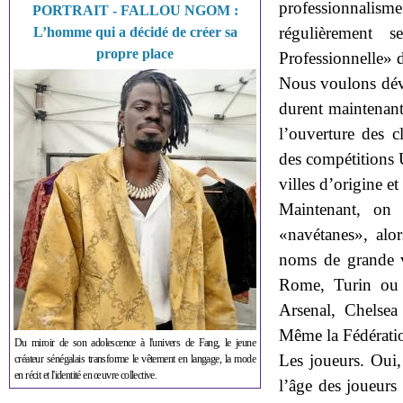
professionnalisme
PORTRAIT - FALLOU NGOM :
régulièrement 
L’homme qui a décidé de créer sa
propre place
Professionnelle» d
Nous voulons déve
durent maintenant 
l’ouverture des c
des compétitions 
villes d’origine et
Maintenant, on
«navétanes», alo
noms de grande vi
Rome, Turin ou 
Arsenal, Chelsea
Même la Fédératio
Du miroir de son adolescence à l'univers de Fang, le jeune
Les joueurs. Oui, 
créateur sénégalais transforme le vêtement en langage, la mode
en récit et l'identité en œuvre collective.
l’âge des joueur