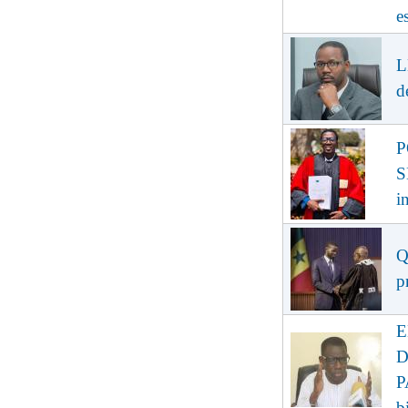
e
L
d
P
S
i
Q
p
E
D
P
b