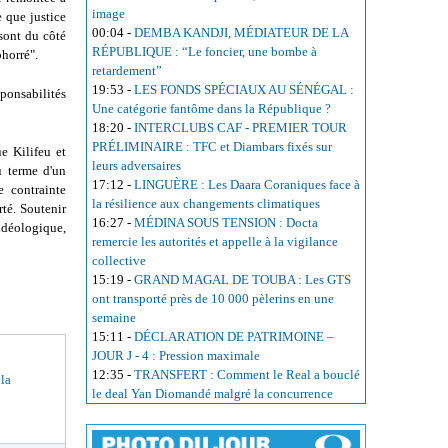
image
e que justice
00:04
-
DEMBA KANDJI, MÉDIATEUR DE LA
sont du côté
RÉPUBLIQUE : “Le foncier, une bombe à
bhorré".
retardement”
19:53
-
LES FONDS SPÉCIAUX AU SÉNÉGAL :
sponsabilités
Une catégorie fantôme dans la République ?
18:20
-
INTERCLUBS CAF - PREMIER TOUR
PRÉLIMINAIRE : TFC et Diambars fixés sur
e Kilifeu et
leurs adversaires
u terme d'un
17:12
-
LINGUÈRE : Les Daara Coraniques face à
e contrainte
la résilience aux changements climatiques
rté. Soutenir
16:27
-
MÉDINA SOUS TENSION : Docta
 idéologique,
remercie les autorités et appelle à la vigilance
collective
15:19
-
GRAND MAGAL DE TOUBA : Les GTS
ont transporté près de 10 000 pèlerins en une
semaine
15:11
-
DÉCLARATION DE PATRIMOINE –
JOUR J - 4 : Pression maximale
12:35
-
TRANSFERT : Comment le Real a bouclé
 la
le deal Yan Diomandé malgré la concurrence