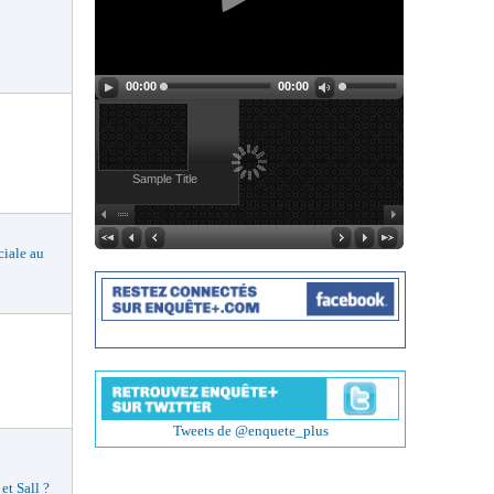
00:00
00:00
Sample Title
ciale au
Tweets de @enquete_plus
t Sall ?