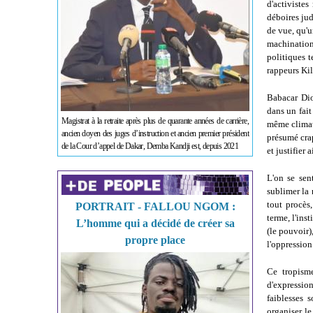
d'activiste
déboires jud
de vue, qu'u
machination
politiques 
rappeurs Kil
Babacar Dio
dans un fait
Magistrat à la retraite après plus de quarante années de carrière,
même climat 
ancien doyen des juges d’instruction et ancien premier président
présumé crap
de la Cour d’appel de Dakar, Demba Kandji est, depuis 2021
et justifier
L'on se sen
sublimer la 
tout procès,
PORTRAIT - FALLOU NGOM :
terme, l'ins
L’homme qui a décidé de créer sa
(le pouvoir),
propre place
l'oppression
Ce tropisme
d'expression
faiblesses 
organiser le