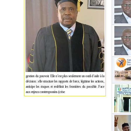
gestion du pouvoir. Elle n’est plus seulement un outil d’aide à la
décision : elle structure les rapports de force, légitime les actions,
anticipe les risques et redéfinit les frontières du possible. Face
aux enjeux contemporains (crise