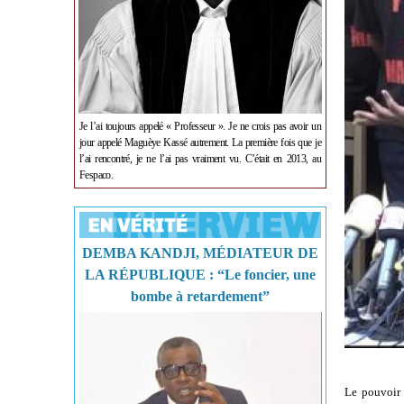
Je l’ai toujours appelé « Professeur ». Je ne crois pas avoir un
jour appelé Maguèye Kassé autrement. La première fois que je
l’ai rencontré, je ne l’ai pas vraiment vu. C’était en 2013, au
Fespaco.
DEMBA KANDJI, MÉDIATEUR DE
LA RÉPUBLIQUE : “Le foncier, une
bombe à retardement”
Le pouvoir 