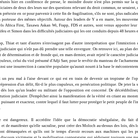
s réunis hier en conférence de presse, le moindre doute n'est plus permis sur la q
iciaires de deux des leurs sur des questions relevant du droit commun, ne seraient, 
n prétexte en or pour parvenir à cette fin de fragilisation, s'ils ne sont, plus radical
 porteuse des mêmes objectifs. Autour des leaders de Y a en marre, les mouvemen
tels Africa First, Taxawu Askan Wi, Frapp, FDS et autres, sont venus apporter leur
ifeu et Simon dans les difficultés judiciaires qui les ont conduits depuis 48 heures 
p, Thiat et tant d'autres n'envisagent pas d'autre interprétation que l'immixtion 
 judiciaire qui n'eût pas dû prendre une telle envergure. On retrouve ici, au plan des
de détermination et de fronde qui, en mars dernier, avait rejeté le caractère judicia
uleux, celui du viol présumé d'Adji Sarr, pour le revêtir du manteau de l'acharnem
 ainsi une insurrection à caractère populaire qu'aurait nourri à la base le mécontentem
t un peu mal à l'aise devant ce qui est en train de devenir un tropisme de l'op
répression d'un délit, fût-il le plus crapuleux, en persécution politique. De jeter la 
 dès lors qu'un leader ou militant de l'opposition est concerné. De décrédibiliser
titution judiciaire. D'empêcher ainsi la manifestation de la vérité en criant au mons
 puissant et exacteur, contre lequel il faut lutter pour protéger le petit peuple de l'i
.
 est dangereux. Il accrédite l'idée que la démocratie sénégalaise, du fait d
 et de manifester qu'elle sacralise, peut créer des Moloch au-dessus des lois, dès l
sont démasquées et qu'ils ont le temps d'avoir recours aux machines qui les p
 discours victimaire et la mobilisation contestataire qui séduisent toujours une r