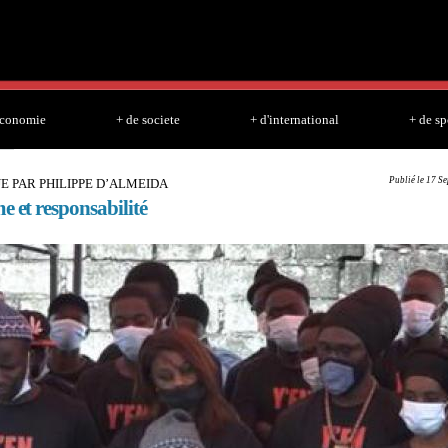
Skip to
main
content
economie
+ de societe
+ d'international
+ de sp
Publié le 17 S
 PAR PHILIPPE D’ALMEIDA
e et responsabilité