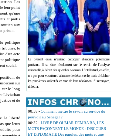
uestion. Les
de leur point
ement, qu'une
ts et partis
 soutien aux
en prison.
du politique
 tribunes, le
ire d'un acte
Le présent essai n’entend participer d’aucune polémique
ent politique
partisane. Il se situe résolument sur le terrain de l’analyse
ent social.
rationnelle, à l’écart des querelles oiseuses. L’intellectuel, en effet,
n’a pas pour vocation d’alimenter le débat stérile, mais d’éclairer
position, de
les problèmes collectifs en vue de leur résolution. S’interroger,
suspicion sur
réfléchir,
, sur le long
tre Léviathan
njustice et de
00:58
-
Comment mettre le savoir au service du
pouvoir au Sénégal ?
e la liberté
00:32
-
LIVRE DE OUMAR DEMBA BA, LES
ors que leurs
MOTS FAÇONNENT LE MONDE : DISCOURS
roduits pour
ET DIPLOMATIE Des paroles, des mots et une
ue remontée à