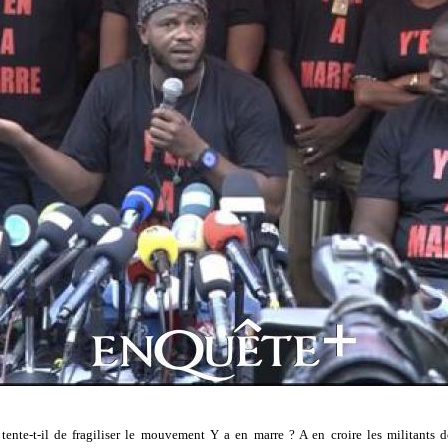
tente-t-il de fragiliser le mouvement Y a en marre ? A en croire les militants 