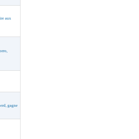
re aux
rro,
rd, gagne