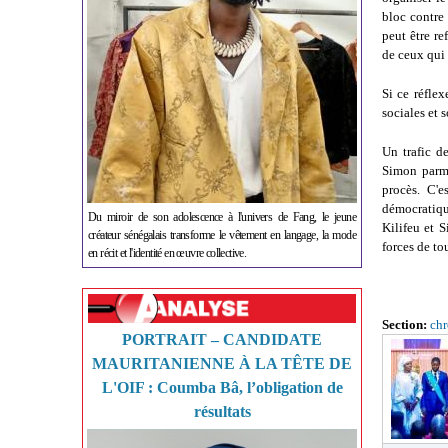
bloc contre 
peut être r
de ceux qui 
Si ce réflex
sociales et s
Un trafic d
Simon parmi
procès. C'e
démocratique
Du miroir de son adolescence à l'univers de Fang, le jeune
Kilifeu et S
créateur sénégalais transforme le vêtement en langage, la mode
forces de to
en récit et l'identité en œuvre collective.
Section:
ch
PORTRAIT – CANDIDATE
MAURITANIENNE À LA TÊTE DE
L'OIF : Coumba Bâ, l’obligation de
résultats