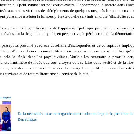
tout ce qui peut symboliser pouvoir et avoirs. Il accommode la société dans l'idé
efusée aux vraies victimes des dérèglements de quelques-uns, dès lors que ceux-ci 
ont puissance à réfuter la loi sous prétexte qu'elle servirait un ordre "discrédité et a
e en venait à intégrer la culture de l'opposition politique pour se dérober aux re
ociétales qui la désignent, il y a là, en perspective, le péril certain de la démocratie.
e passeports présumé avec son corollaire d'escroqueries et de corruptions impliqu
 bien d'autres. Leurs responsabilités respectives ne pourront être établies qu'a
st cela la règle dans les pays civilisés. Vouloir les soustraire a priori à cett
, est l'antithèse de l'idée que tout citoyen doit se faire de la vérité et de la libe
imon, c'est désirer cette vérité qui n'exclut ni vigilance politique ni combativité
ut activisme et de tout militantisme au service de la cité.
ronique
De la nécessité d’une monogamie constitutionnelle pour le président de
République