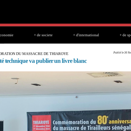
Skip to
main
content
economie
+ de societe
+ d'international
+ de sp
Publié le 30 No
ATION DU MASSACRE DE THIAROYE
é technique va publier un livre blanc