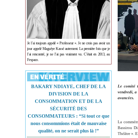
Je l’ai toujours appelé « Professeur ». Je ne crois pas avoir un
jour appelé Maguèye Kassé autrement. La première fois que je
l’ai rencontré, je ne l’ai pas vraiment vu. C’était en 2013, au
Fespaco.
BAKARY NDIAYE, CHEF DE LA
Le comité 
vendredi, a
DIVISION DE LA
avancées.
CONSOMMATION ET DE LA
SÉCURITÉ DES
CONSOMMATEURS : “Si tout ce que
La commémor
nous consommions était de mauvaise
Bassirou Di
qualité, on ne serait plus là !”
Théâtre ». E