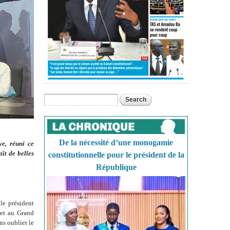
Search
Search form
De la nécessité d’une monogamie
e, réuni ce
ît de belles
constitutionnelle pour le président de la
République
le président
 et au Grand
ns oublier le