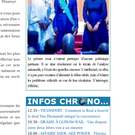
à Thiaroye.
ez-vous pour
cation d'un «
nc nécessaire
documentation
tat des lieux
ient les plus
Le présent essai n’entend participer d’aucune polémique
 effectué non
partisane. Il se situe résolument sur le terrain de l’analyse
ar cet acte
rationnelle, à l’écart des querelles oiseuses. L’intellectuel, en effet,
e mémoire et
n’a pas pour vocation d’alimenter le débat stérile, mais d’éclairer
era un socle
les problèmes collectifs en vue de leur résolution. S’interroger,
réfléchir,
iversaire du
12:35
-
TRANSFERT : Comment le Real a bouclé
 souveraineté
le deal Yan Diomandé malgré la concurrence
toire et ses
10:59
-
DRAME À GUINAW RAIL : Une dispute
négalais que
entre deux frères vire à un meurtre
10:06
-
AFFAIRE ASER–AEE POWER : Thierno