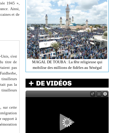
nnée 1945 »,
ance. Ainsi,
icaines et de
Unis, s'est
du titre de
MAGAL DE TOUBA : La fête religieuse qui
étaient pas
mobilise des millions de fidèles au Sénégal
 Faidherbe,
tirailleurs
tait pas la
tirailleurs
, sur cette
ntégration
r rapport à
mémoration