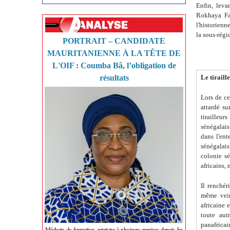
Enfin, leva
Rokhaya Fal
l'historienn
la sous-rég
PORTRAIT – CANDIDATE
MAURITANIENNE À LA TÊTE DE
L'OIF : Coumba Bâ, l’obligation de
résultats
Le tiraill
Lors de ce
attardé su
tirailleur
sénégalais
dans l'ent
sénégalais
colonie sé
africains, 
Il renchér
même vein
africaine 
toute aut
panafricain