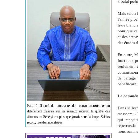
« balai poèm
Mais selon 
l'année proc
livre blanc 
pour que ce 
et des archi
des études d
En outre, M.
fructueux po
seulement 
commémorati
de partage 
panafricain.
La commémor
Face à l'inquiétude croissante des consommateurs et au
Dans sa leç
déferlement d'alertes sur les réseaux sociaux, la qualité des
massacre. « 
aliments au Sénégal est plus que jamais sous la loupe. Saisies
qui reposit
record, rôle des laboratoires
répercussio
nous sommes,