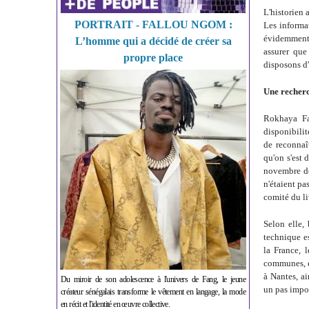
L'historien 
PORTRAIT - FALLOU NGOM :
Les informa
évidemment d
L’homme qui a décidé de créer sa
assurer que
propre place
disposons d'
Une recherc
Rokhaya Fal
disponibili
de reconnaî
qu'on s'est 
novembre de
n'étaient pa
comité du li
Selon elle,
technique es
la France, 
communes, e
à Nantes, ai
Du miroir de son adolescence à l'univers de Fang, le jeune
un pas impor
créateur sénégalais transforme le vêtement en langage, la mode
en récit et l'identité en œuvre collective.