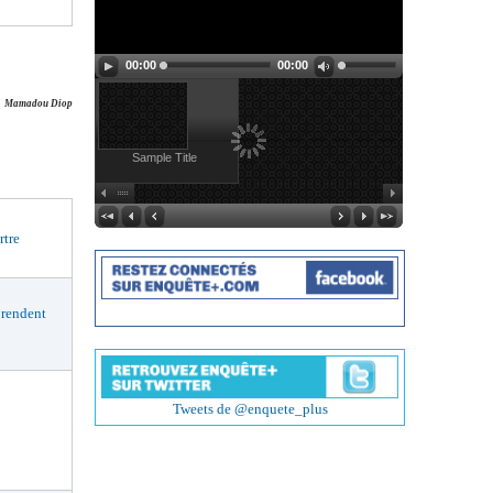
00:00
00:00
Mamadou Diop
Sample Title
rtre
rendent
Tweets de @enquete_plus