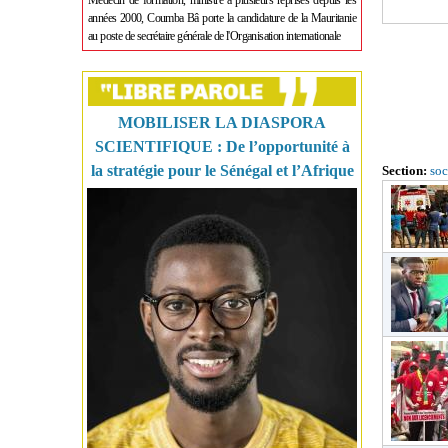
Médecin de formation, ministre à plusieurs reprises depuis les
années 2000, Coumba Bâ porte la candidature de la Mauritanie
au poste de secrétaire générale de l'Organisation internationale
MOBILISER LA DIASPORA
SCIENTIFIQUE : De l’opportunité à
la stratégie pour le Sénégal et l’Afrique
Section:
soc