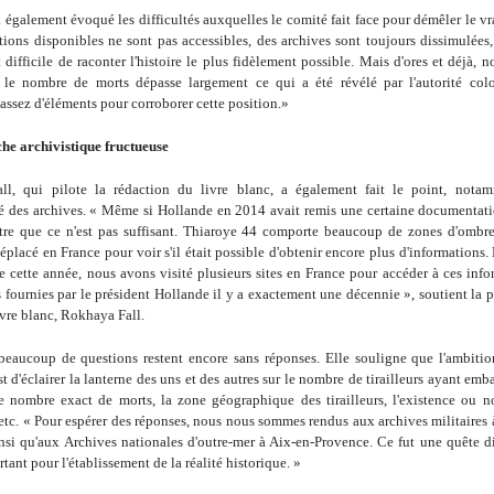
a également évoqué les difficultés auxquelles le comité fait face pour démêler le vr
tions disponibles ne sont pas accessibles, des archives sont toujours dissimulées,
ifficile de raconter l'histoire le plus fidèlement possible. Mais d'ores et déjà,
 le nombre de morts dépasse largement ce qui a été révélé par l'autorité col
assez d'éléments pour corroborer cette position.»
he archivistique fructueuse
l, qui pilote la rédaction du livre blanc, a également fait le point, nota
té des archives. « Même si Hollande en 2014 avait remis une certaine documentatio
tre que ce n'est pas suffisant. Thiaroye 44 comporte beaucoup de zones d'ombre.
déplacé en France pour voir s'il était possible d'obtenir encore plus d'informations
 cette année, nous avons visité plusieurs sites en France pour accéder à ces info
s fournies par le président Hollande il y a exactement une décennie », soutient la 
vre blanc, Rokhaya Fall.
 beaucoup de questions restent encore sans réponses. Elle souligne que l'ambiti
t d'éclairer la lanterne des uns et des autres sur le nombre de tirailleurs ayant em
le nombre exact de morts, la zone géographique des tirailleurs, l'existence ou n
tc. « Pour espérer des réponses, nous nous sommes rendus aux archives militaires 
nsi qu'aux Archives nationales d'outre-mer à Aix-en-Provence. Ce fut une quête di
tant pour l'établissement de la réalité historique. »