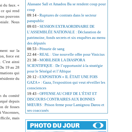
Alassane Sall et Amadou Ba se rendent coup pour
ai du faux. «
coup
 ce qui rend
09:14
-
Ruptures de contrats dans le secteur
 nous pouvons
parapublic
oniale. Nous
09:03
-
SESSION EXTRAORDINAIRE DE
L’ASSEMBLÉE NATIONALE : Déclaration de
patrimoine, fonds secrets et six enquêtes au menu
des députés
08:53
-
Pénurie de sang
mment sur la
22:44
-
REAL : Une nouvelle offre pour Vinicius
n, force est
21:38
-
MOBILISER LA DIASPORA
 C'est ainsi
SCIENTIFIQUE : De l’opportunité à la stratégie
. Du 19 au 28
pour le Sénégal et l’Afrique
rmations qui
20:12
-
EXPOSITION « IL ÉTAIT UNE FOIS
présidente du
GAZA » : Gaza, l'exposition qui veut réveiller les
consciences
19:43
-
OFFENSE AU CHEF DE L’ÉTAT ET
on du comité
DISCOURS CONTRAIRES AUX BONNES
barqué depuis
MŒURS : Prison ferme pour Lamignou Darou et
on de fosses
ses coaccusés
à Vincennes,
fficile, mais