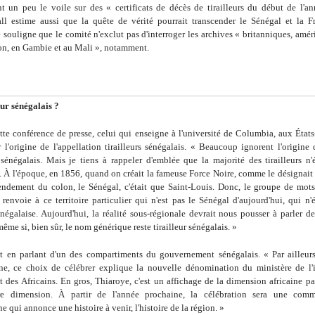
nt un peu le voile sur des « certificats de décès de tirailleurs du début de l'a
l estime aussi que la quête de vérité pourrait transcender le Sénégal et la Fr
e souligne que le comité n'exclut pas d'interroger les archives « britanniques, amér
ion, en Gambie et au Mali », notamment.
eur sénégalais ?
tte conférence de presse, celui qui enseigne à l'université de Columbia, aux États-
r l'origine de l'appellation tirailleurs sénégalais. « Beaucoup ignorent l'origine 
s sénégalais. Mais je tiens à rappeler d'emblée que la majorité des tirailleurs n'
. À l'époque, en 1856, quand on créait la fameuse Force Noire, comme le désignait
endement du colon, le Sénégal, c'était que Saint-Louis. Donc, le groupe de mots 
 renvoie à ce territoire particulier qui n'est pas le Sénégal d'aujourd'hui, qui n'é
négalaise. Aujourd'hui, la réalité sous-régionale devrait nous pousser à parler de 
même si, bien sûr, le nom générique reste tirailleur sénégalais. »
it en parlant d'un des compartiments du gouvernement sénégalais. « Par ailleurs
e, ce choix de célébrer explique la nouvelle dénomination du ministère de l'i
et des Africains. En gros, Thiaroye, c'est un affichage de la dimension africaine pa
re dimension. À partir de l'année prochaine, la célébration sera une com
e qui annonce une histoire à venir, l'histoire de la région. »