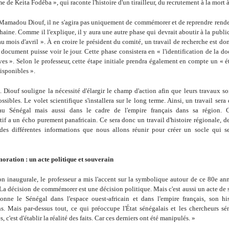
e de Keita Fodéba », qui raconte l'histoire d'un tirailleur, du recrutement à la mort 
Mamadou Diouf, il ne s'agira pas uniquement de commémorer et de reprendre rend
haine. Comme il l'explique, il y aura une autre phase qui devrait aboutir à la publi
au mois d'avril ». À en croire le président du comité, un travail de recherche est do
document puisse voir le jour. Cette phase consistera en « l'identification de la 
ves ». Selon le professeur, cette étape initiale prendra également en compte un « é
isponibles ».
 Diouf souligne la nécessité d'élargir le champ d'action afin que leurs travaux so
ssibles. Le volet scientifique s'installera sur le long terme. Ainsi, un travail sera
au Sénégal mais aussi dans le cadre de l'empire français dans sa région. C
f a un écho purement panafricain. Ce sera donc un travail d'histoire régionale, d
des différentes informations que nous allons réunir pour créer un socle qui s
ation : un acte politique et souverain
on inaugurale, le professeur a mis l'accent sur la symbolique autour de ce 80e ann
La décision de commémorer est une décision politique. Mais c'est aussi un acte de
ionne le Sénégal dans l'espace ouest-africain et dans l'empire français, son his
ns. Mais par-dessus tout, ce qui préoccupe l'État sénégalais et les chercheurs sé
 c'est d'établir la réalité des faits. Car ces derniers ont été manipulés. »