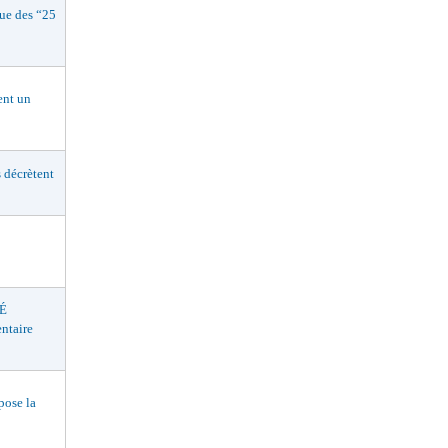
e des “25
nt un
décrètent
É
ntaire
ose la