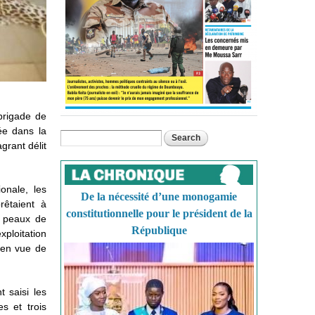
brigade de
ée dans la
Search
Search form
agrant délit
onale, les
De la nécessité d’une monogamie
rêtaient à
constitutionnelle pour le président de la
e peaux de
République
xploitation
 en vue de
t saisi les
s et trois