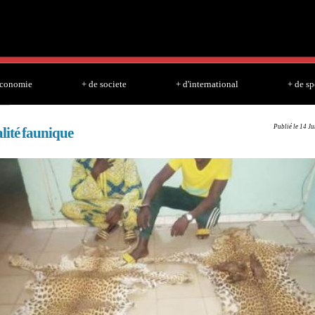
Skip to
main
content
economie
+ de societe
+ d'international
+ de sp
Publié le 14 J
lité faunique