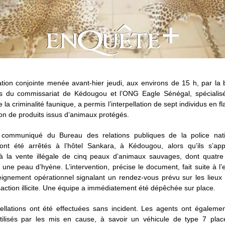
tion conjointe menée avant-hier jeudi, aux environs de 15 h, par la 
s du commissariat de Kédougou et l’ONG Eagle Sénégal, spécialis
e la criminalité faunique, a permis l’interpellation de sept individus en fl
on de produits issus d’animaux protégés.
communiqué du Bureau des relations publiques de la police nati
ont été arrêtés à l’hôtel Sankara, à Kédougou, alors qu’ils s’app
à la vente illégale de cinq peaux d’animaux sauvages, dont quatr
 une peau d’hyène. L’intervention, précise le document, fait suite à l’e
eignement opérationnel signalant un rendez-vous prévu sur les lieux
saction illicite. Une équipe a immédiatement été dépêchée sur place.
ellations ont été effectuées sans incident. Les agents ont égalemen
ilisés par les mis en cause, à savoir un véhicule de type 7 place