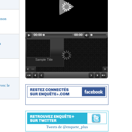
 non
00:00
00:00
a
Sample Title
vec le
Tweets de @enquete_plus