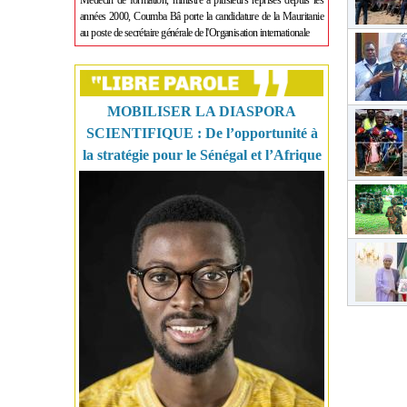
Médecin de formation, ministre à plusieurs reprises depuis les
années 2000, Coumba Bâ porte la candidature de la Mauritanie
au poste de secrétaire générale de l'Organisation internationale
MOBILISER LA DIASPORA
SCIENTIFIQUE : De l’opportunité à
la stratégie pour le Sénégal et l’Afrique