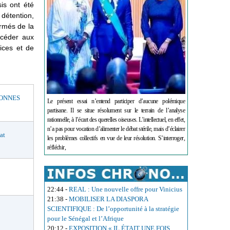
sis ont été
 détention,
ormés de la
océder aux
lices et de
BONNES
Le présent essai n’entend participer d’aucune polémique
partisane. Il se situe résolument sur le terrain de l’analyse
rationnelle, à l’écart des querelles oiseuses. L’intellectuel, en effet,
n’a pas pour vocation d’alimenter le débat stérile, mais d’éclairer
at
les problèmes collectifs en vue de leur résolution. S’interroger,
réfléchir,
22:44
-
REAL : Une nouvelle offre pour Vinicius
21:38
-
MOBILISER LA DIASPORA
SCIENTIFIQUE : De l’opportunité à la stratégie
pour le Sénégal et l’Afrique
20:12
-
EXPOSITION « IL ÉTAIT UNE FOIS