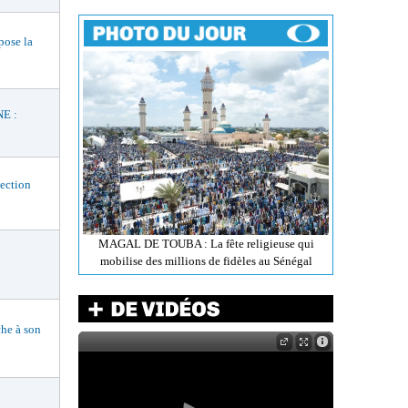
ose la
E :
ection
MAGAL DE TOUBA : La fête religieuse qui
mobilise des millions de fidèles au Sénégal
he à son