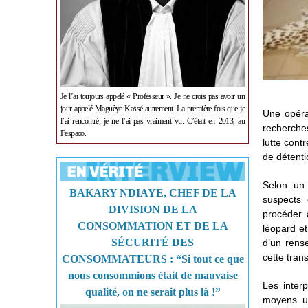
Je l’ai toujours appelé « Professeur ». Je ne crois pas avoir un
jour appelé Maguèye Kassé autrement. La première fois que je
Une opéra
l’ai rencontré, je ne l’ai pas vraiment vu. C’était en 2013, au
recherche
Fespaco.
lutte contr
de détenti
Selon un 
BAKARY NDIAYE, CHEF DE LA
suspects 
DIVISION DE LA
procéder 
CONSOMMATION ET DE LA
léopard et
SÉCURITÉ DES
d’un rens
cette tran
CONSOMMATEURS : “Si tout ce que
nous consommions était de mauvaise
Les interp
qualité, on ne serait plus là !”
moyens ut