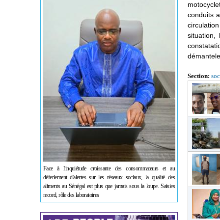
motocyclet
conduits a
circulatio
situation
constatati
démantele
Section:
soc
Face à l'inquiétude croissante des consommateurs et au
déferlement d'alertes sur les réseaux sociaux, la qualité des
aliments au Sénégal est plus que jamais sous la loupe. Saisies
record, rôle des laboratoires