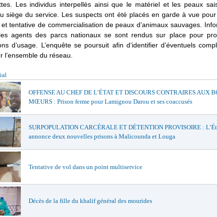
tes. Les individus interpellés ainsi que le matériel et les peaux sai
u siège du service. Les suspects ont été placés en garde à vue pour
n et tentative de commercialisation de peaux d’animaux sauvages. Inf
, les agents des parcs nationaux se sont rendus sur place pour pr
ons d’usage. L’enquête se poursuit afin d’identifier d’éventuels comp
r l’ensemble du réseau.
ial
OFFENSE AU CHEF DE L’ÉTAT ET DISCOURS CONTRAIRES AUX 
MŒURS : Prison ferme pour Lamignou Darou et ses coaccusés
SURPOPULATION CARCÉRALE ET DÉTENTION PROVISOIRE : L’Ét
annonce deux nouvelles prisons à Malicounda et Louga
Tentative de vol dans un point multiservice
Décès de la fille du khalif général des mourides