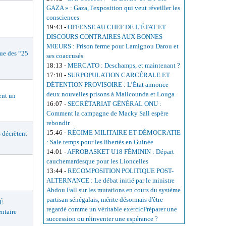
GAZA » : Gaza, l'exposition qui veut réveiller les
consciences
19:43
-
OFFENSE AU CHEF DE L’ÉTAT ET
DISCOURS CONTRAIRES AUX BONNES
MŒURS : Prison ferme pour Lamignou Darou et
e des “25
ses coaccusés
18:13
-
MERCATO : Deschamps, et maintenant ?
17:10
-
SURPOPULATION CARCÉRALE ET
DÉTENTION PROVISOIRE : L’État annonce
deux nouvelles prisons à Malicounda et Louga
nt un
16:07
-
SECRÉTARIAT GÉNÉRAL ONU :
Comment la campagne de Macky Sall espère
rebondir
15:46
-
RÉGIME MILITAIRE ET DÉMOCRATIE
décrètent
: Sale temps pour les libertés en Guinée
14:01
-
AFROBASKET U18 FÉMININ : Départ
cauchemardesque pour les Lioncelles
13:44
-
RECOMPOSITION POLITIQUE POST-
ALTERNANCE : Le débat initié par le ministre
Abdou Fall sur les mutations en cours du système
partisan sénégalais, mérite désormais d'être
É
regardé comme un véritable exercicPréparer une
ntaire
succession ou réinventer une espérance ?