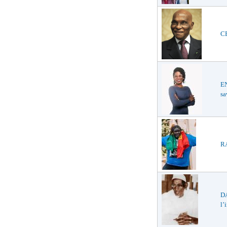
CE
E
sa
RA
D
l’