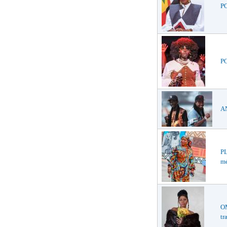
PO
PO
AN
PL
mé
O
tr