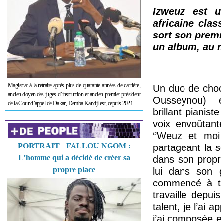
Izweuz est 
africaine cla
sort son premie
un album, au 
Magistrat à la retraite après plus de quarante années de carrière,
Un duo de choc
ancien doyen des juges d’instruction et ancien premier président
Ousseynou) es
de la Cour d’appel de Dakar, Demba Kandji est, depuis 2021
brillant piani
voix envoûtan
‘’Weuz et moi
PORTRAIT - FALLOU NGOM :
partageant la 
L’homme qui a décidé de créer sa
dans son propr
propre place
lui dans son
commencé à tra
travaille depu
talent, je l’ai
j’ai composée et 