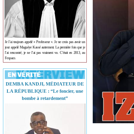
Je l’ai toujours appelé « Professeur ». Je ne crois pas avoir un
jour appelé Maguèye Kassé autrement. La première fois que je
l’ai rencontré, je ne l’ai pas vraiment vu. C’était en 2013, au
Fespaco.
DEMBA KANDJI, MÉDIATEUR DE
LA RÉPUBLIQUE : “Le foncier, une
bombe à retardement”