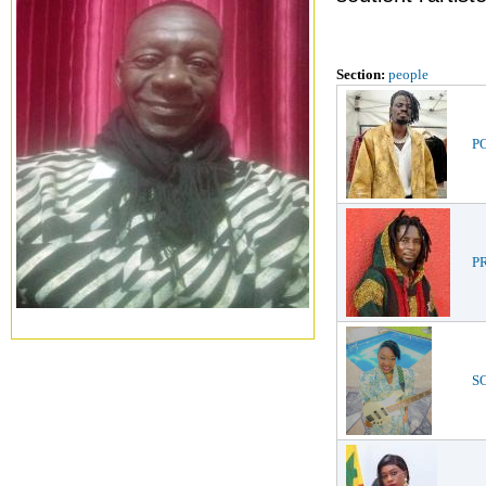
Section:
people
PO
PR
SO