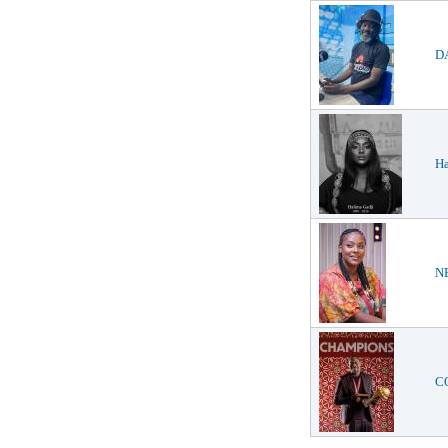
DA
Ha
NE
CO