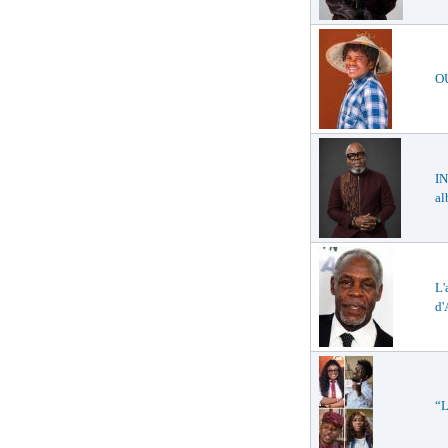
O
IN
a
L'
d'
“L