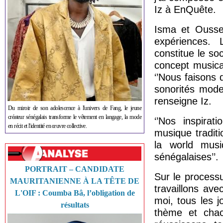
Iz à EnQuête.
Isma et Oussey
expériences. L
constitue le so
concept musica
‘’Nous faisons
sonorités mode
renseigne Iz.
Du miroir de son adolescence à l'univers de Fang, le jeune
créateur sénégalais transforme le vêtement en langage, la mode
‘’Nos inspirat
en récit et l'identité en œuvre collective.
musique traditi
la world musi
sénégalaises’’.
PORTRAIT – CANDIDATE
Sur le process
MAURITANIENNE À LA TÊTE DE
travaillons av
L'OIF : Coumba Bâ, l’obligation de
moi, tous les 
résultats
thème et chac