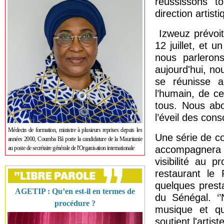
réussissons t
direction artis
Izweuz prévoit
12 juillet, et
nous parleron
aujourd'hui, no
se réunisse au
l’humain, de ce
tous. Nous abo
l’éveil des cons
Médecin de formation, ministre à plusieurs reprises depuis les
Une série de co
années 2000, Coumba Bâ porte la candidature de la Mauritanie
accompagnera l
au poste de secrétaire générale de l'Organisation internationale
visibilité au p
restaurant le 
quelques prest
AGETIP : Qu’en est-il en termes de
du Sénégal. ‘’
procédure ?
musique et qu
soutient l'artist