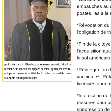
embauches au se
postes liés à la 
*Révocation du 
l'obligation de t
*Fin de la citoy
l'acquisition au
le sol américain
gestion du pouvoir. Elle n’est plus seulement un outil d’aide à la
décision : elle structure les rapports de force, légitime les actions,
*Réintégration 
anticipe les risques et redéfinit les frontières du possible. Face
vaccinale* : R
aux enjeux contemporains (crise
licenciés pour a
*Interdiction d
mesures pour pr
suppression de 