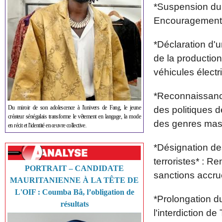
*Suspension du 
Encouragement a
*Déclaration d'
de la production
véhicules élect
*Reconnaissance 
Du miroir de son adolescence à l'univers de Fang, le jeune
des politiques 
créateur sénégalais transforme le vêtement en langage, la mode
des genres masc
en récit et l'identité en œuvre collective.
*Désignation de
terroristes* : R
PORTRAIT – CANDIDATE
sanctions accru
MAURITANIENNE À LA TÊTE DE
L'OIF : Coumba Bâ, l’obligation de
*Prolongation d
résultats
l'interdiction d