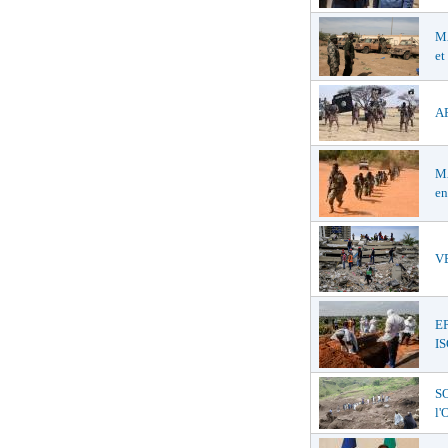
MA
et
AF
MA
en
VE
E
I
SO
l