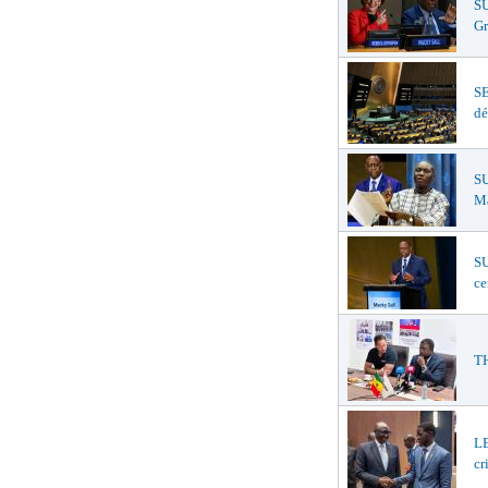
S
Gr
S
dé
SU
Ma
SU
ce
TH
LE
cr