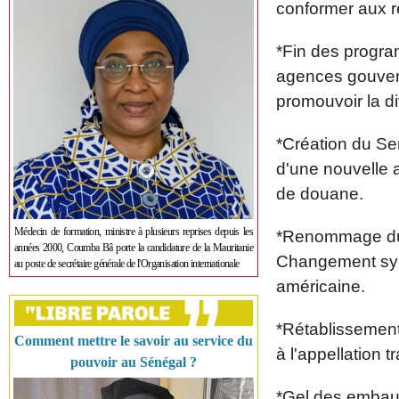
conformer aux r
*Fin des program
agences gouvern
promouvoir la di
*Création du Se
d'une nouvelle a
de douane.
Médecin de formation, ministre à plusieurs reprises depuis les
*Renommage du 
années 2000, Coumba Bâ porte la candidature de la Mauritanie
Changement sym
au poste de secrétaire générale de l'Organisation internationale
américaine.
*Rétablissement
Comment mettre le savoir au service du
à l'appellation 
pouvoir au Sénégal ?
*Gel des embau