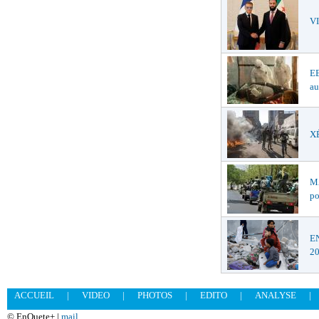
V
EB
au
XÉ
MA
po
EN
2
ACCUEIL
|
VIDEO
|
PHOTOS
|
EDITO
|
ANALYSE
|
© EnQuete+ |
mail