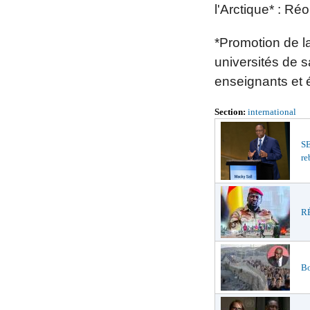
l'Arctique* :
Réou
*Promotion de la
universités de s
enseignants et 
Section:
international
S
re
RÉ
Bo