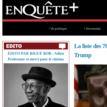
Sk
ma
co
+ de politique
+ d'economie
La liste des 
ÉDITO PAR BIGUÉ BOB : Adieu
Trump
Professeur et merci pour le cinéma