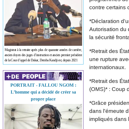
contre certains 
*Déclaration d'u
Autorisation du
la sécurité fronta
Magistrat à la retraite après plus de quarante années de carrière,
*Retrait des Éta
ancien doyen des juges d’instruction et ancien premier président
une rupture av
de la Cour d’appel de Dakar, Demba Kandji est, depuis 2021
internationaux.
*Retrait des Éta
PORTRAIT - FALLOU NGOM :
(OMS)* : Coup d'
L’homme qui a décidé de créer sa
propre place
*Grâce présiden
dans l'émeute d
impliqués dans l