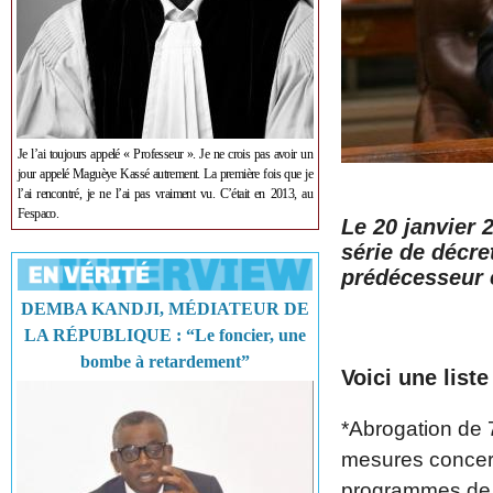
Je l’ai toujours appelé « Professeur ». Je ne crois pas avoir un
jour appelé Maguèye Kassé autrement. La première fois que je
l’ai rencontré, je ne l’ai pas vraiment vu. C’était en 2013, au
Fespaco.
Le 20 janvier 
série de décre
prédécesseur 
DEMBA KANDJI, MÉDIATEUR DE
LA RÉPUBLIQUE : “Le foncier, une
bombe à retardement”
Voici une liste
*Abrogation de 7
mesures concern
programmes de lu