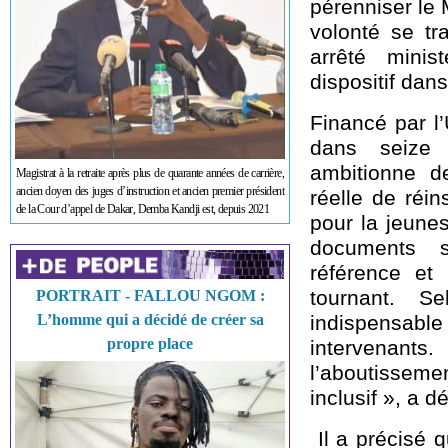
pérenniser le 
volonté se tr
arrêté minis
dispositif dans
Financé par l
dans seize 
ambitionne d
Magistrat à la retraite après plus de quarante années de carrière,
ancien doyen des juges d’instruction et ancien premier président
réelle de réi
de la Cour d’appel de Dakar, Demba Kandji est, depuis 2021
pour la jeunes
documents s
référence et
tournant. Se
PORTRAIT - FALLOU NGOM :
L’homme qui a décidé de créer sa
indispensable
propre place
intervenant
l’aboutisseme
inclusif », a d
Il a précisé 