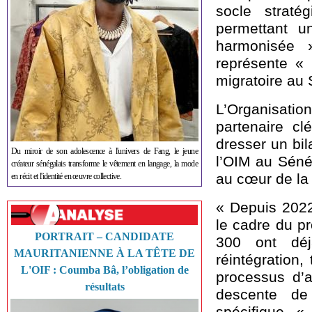
socle straté
permettant u
harmonisée 
représente «
migratoire au 
L’Organisatio
partenaire cl
dresser un bil
Du miroir de son adolescence à l'univers de Fang, le jeune
l’OIM au Sénég
créateur sénégalais transforme le vêtement en langage, la mode
au cœur de la 
en récit et l'identité en œuvre collective.
« Depuis 202
le cadre du pr
PORTRAIT – CANDIDATE
300 ont déj
MAURITANIENNE À LA TÊTE DE
réintégration
L'OIF : Coumba Bâ, l’obligation de
processus d’
résultats
descente de 
spécifique. «