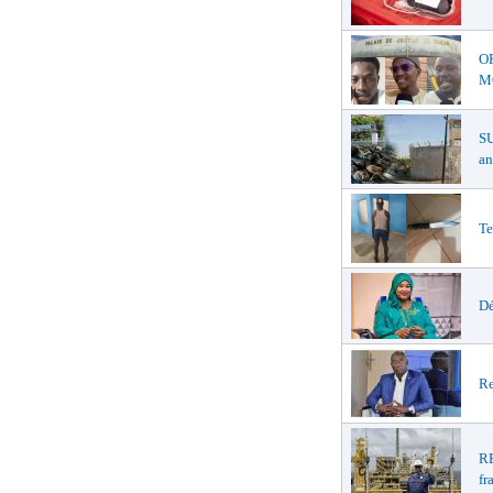
O
MŒ
S
an
Te
Dé
Re
R
fr