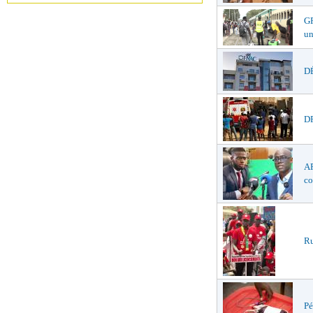
GR
un
DÉ
DR
AF
co
Ru
Pé