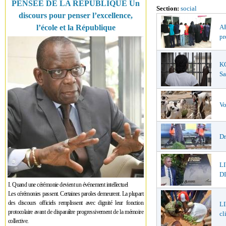
PENSÉE DE LA RÉPUBLIQUE Un
Section:
social
discours pour penser l’excellence,
l’école et la République
AF
pr
K
Sa
Vo
Dr
L
DI
I. Quand une cérémonie devient un événement intellectuel
Les cérémonies passent. Certaines paroles demeurent. La plupart
des discours officiels remplissent avec dignité leur fonction
LI
protocolaire avant de disparaître progressivement de la mémoire
cl
collective.