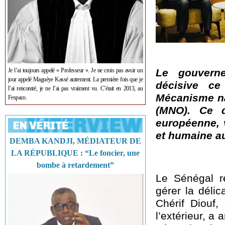
Je l’ai toujours appelé « Professeur ». Je ne crois pas avoir un
Le gouvern
jour appelé Maguèye Kassé autrement. La première fois que je
décisive ce
l’ai rencontré, je ne l’ai pas vraiment vu. C’était en 2013, au
Mécanisme nat
Fespaco.
(MNO). Ce d
européenne, v
et humaine au
DEMBA KANDJI, MÉDIATEUR DE
LA RÉPUBLIQUE : “Le foncier, une
bombe à retardement”
Le Sénégal r
gérer la déli
Chérif Diouf,
l’extérieur, a