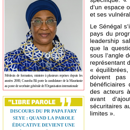
d’un espace où
et ses vulnéra
Le Sénégal s’i
pays du progr
leadership sa
que la questi
sous l’angle d
représentant d
« équilibrées
Médecin de formation, ministre à plusieurs reprises depuis les
doivent pas
années 2000, Coumba Bâ porte la candidature de la Mauritanie
bénéficiaires
au poste de secrétaire générale de l'Organisation internationale
des acteurs à 
avant d’ajo
sécuritaires a
DISCOURS DU PR PAPA FARY
limites ».
SEYE : QUAND LA PAROLE
ÉDUCATIVE DEVIENT UNE