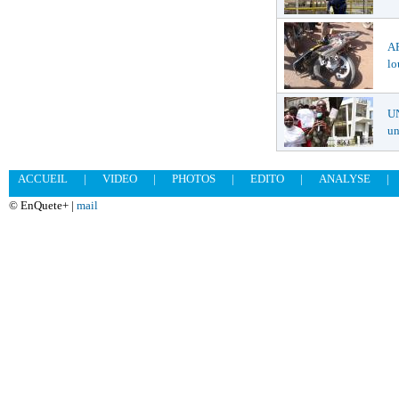
A
lo
U
un
ACCUEIL
|
VIDEO
|
PHOTOS
|
EDITO
|
ANALYSE
|
© EnQuete+ |
mail