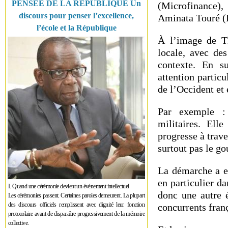
PENSÉE DE LA RÉPUBLIQUE Un
(Microfinance)
discours pour penser l’excellence,
Aminata Touré (H
l’école et la République
À l’image de T
locale, avec des
contexte. En s
attention particu
de l’Occident et 
Par exemple : 
militaires. Ell
progresse à trav
surtout pas le go
La démarche a en
en particulier d
I. Quand une cérémonie devient un événement intellectuel
donc une autre 
Les cérémonies passent. Certaines paroles demeurent. La plupart
des discours officiels remplissent avec dignité leur fonction
concurrents franç
protocolaire avant de disparaître progressivement de la mémoire
collective.