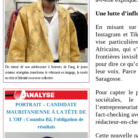
Une lutte d’infl
En misant sur
Instagram et Ti
vise particuliè
Africains, qui s
frontières invisi
pour dire ce qu’
Du miroir de son adolescence à l'univers de Fang, le jeune
leur voix. Parc
créateur sénégalais transforme le vêtement en langage, la mode
Saragosse.
en récit et l'identité en œuvre collective.
Pour capter le 
sociétales, le
PORTRAIT – CANDIDATE
l’entrepreneuria
MAURITANIENNE À LA TÊTE DE
fact-checking av
L'OIF : Coumba Bâ, l’obligation de
rédacteur-en-che
résultats
Cette nouvelle 