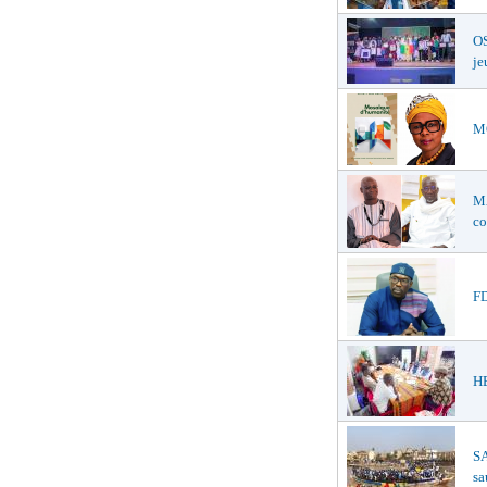
OS
je
MO
M
co
FD
HE
SA
sa