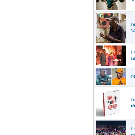
DI
W
LE
fa
IN
DA
tê
LA
co