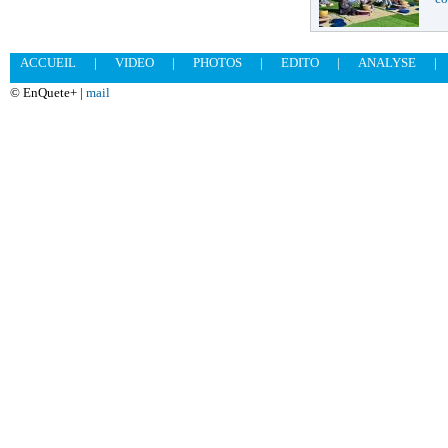
ACCUEIL
|
VIDEO
|
PHOTOS
|
EDITO
|
ANALYSE
|
© EnQuete+ |
mail