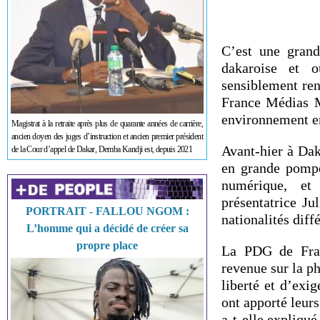
C’est une grand
dakaroise et o
sensiblement ren
France Médias M
environnement en
Magistrat à la retraite après plus de quarante années de carrière,
ancien doyen des juges d’instruction et ancien premier président
Avant-hier à Dak
de la Cour d’appel de Dakar, Demba Kandji est, depuis 2021
en grande pompe
numérique, et 
présentatrice Ju
PORTRAIT - FALLOU NGOM :
nationalités diff
L’homme qui a décidé de créer sa
propre place
La PDG de Fran
revenue sur la p
liberté et d’ex
ont apporté leurs
a-t-elle expliqué