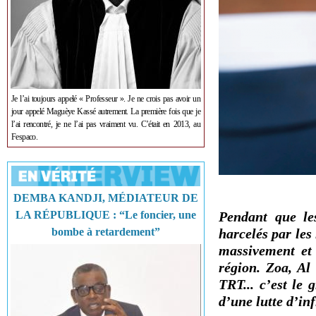
Je l’ai toujours appelé « Professeur ». Je ne crois pas avoir un
jour appelé Maguèye Kassé autrement. La première fois que je
l’ai rencontré, je ne l’ai pas vraiment vu. C’était en 2013, au
Fespaco.
DEMBA KANDJI, MÉDIATEUR DE
LA RÉPUBLIQUE : “Le foncier, une
Pendant que le
bombe à retardement”
harcelés par les
massivement et 
région. Zoa, Al
TRT... c’est le
d’une lutte d’in