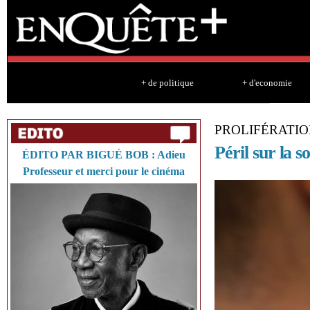
Sk
ma
co
+ de politique
+ d'economie
PROLIFÉRATIO
Péril sur la s
ÉDITO PAR BIGUÉ BOB : Adieu
Professeur et merci pour le cinéma