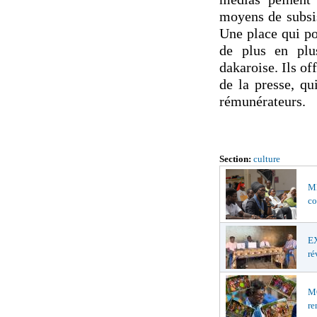
moyens de subsis
Une place qui po
de plus en plu
dakaroise. Ils o
de la presse, qu
rémunérateurs.
Section:
culture
MÉ
co
EX
ré
MO
re