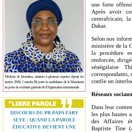
une forte offens
Après avoir co
centrafricain, 
Dakar.
Selon nos infor
ministère de la 
la procédure e
renforcée, dirig
sénégalaise T
correspondants, m
Médecin de formation, ministre à plusieurs reprises depuis les
confie un interlo
années 2000, Coumba Bâ porte la candidature de la Mauritanie
au poste de secrétaire générale de l'Organisation internationale
Réseaux sociaux 
Dans leur conten
DISCOURS DU PR PAPA FARY
les plus hautes 
SEYE : QUAND LA PAROLE
des Affaires é
ÉDUCATIVE DEVIENT UNE
Baptiste Tine (