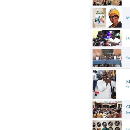
MO
PO
So
R
Si
CU
ha
WO