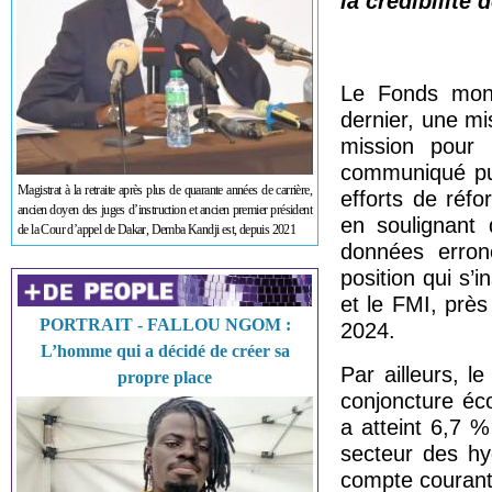
la crédibilit
Le Fonds monét
dernier, une mi
mission pour
communiqué publ
Magistrat à la retraite après plus de quarante années de carrière,
efforts de réf
ancien doyen des juges d’instruction et ancien premier président
en soulignant
de la Cour d’appel de Dakar, Demba Kandji est, depuis 2021
données err
position qui s’
et le FMI, près
PORTRAIT - FALLOU NGOM :
2024.
L’homme qui a décidé de créer sa
Par ailleurs, l
propre place
conjoncture éc
a atteint 6,7 
secteur des hy
compte courant 