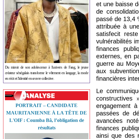
et une baisse d
de consolidati
passé de 13,4 
attribuée à un
satisfecit res
vulnérabilités
finances publi
externes, en pa
guerre au Moyen
Du miroir de son adolescence à l'univers de Fang, le jeune
aux subvention
créateur sénégalais transforme le vêtement en langage, la mode
financières inte
en récit et l'identité en œuvre collective.
Le communiqué
constructives 
engagement à c
PORTRAIT – CANDIDATE
passées de dé
MAURITANIENNE À LA TÊTE DE
avancées noté
L'OIF : Coumba Bâ, l’obligation de
finances publiq
résultats
ainsi que des r