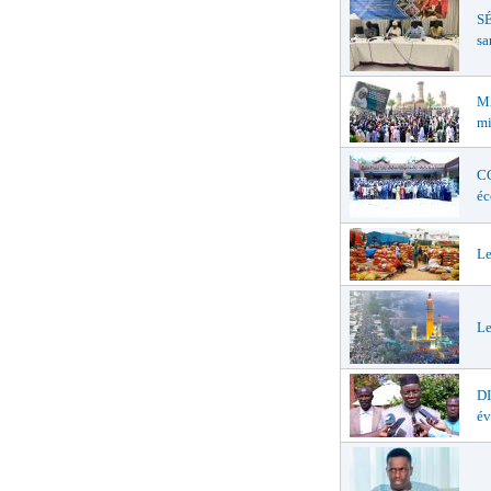
SÉ
sa
MA
mi
CO
éc
Le
Le
D
év