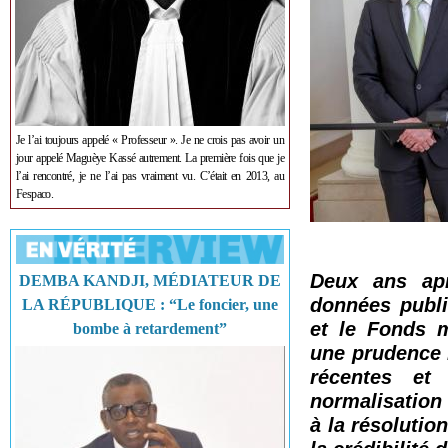
Je l’ai toujours appelé « Professeur ». Je ne crois pas avoir un
jour appelé Maguèye Kassé autrement. La première fois que je
l’ai rencontré, je ne l’ai pas vraiment vu. C’était en 2013, au
Fespaco.
Deux ans apr
DEMBA KANDJI, MÉDIATEUR DE
données publi
LA RÉPUBLIQUE : “Le foncier, une
et le Fonds m
bombe à retardement”
une prudence 
récentes et
normalisation
à la résolutio