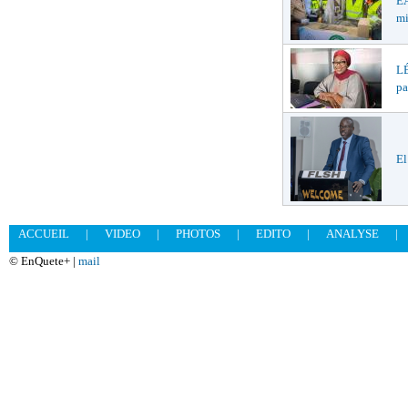
EA
mi
LÉ
pa
El
ACCUEIL
|
VIDEO
|
PHOTOS
|
EDITO
|
ANALYSE
|
© EnQuete+ |
mail