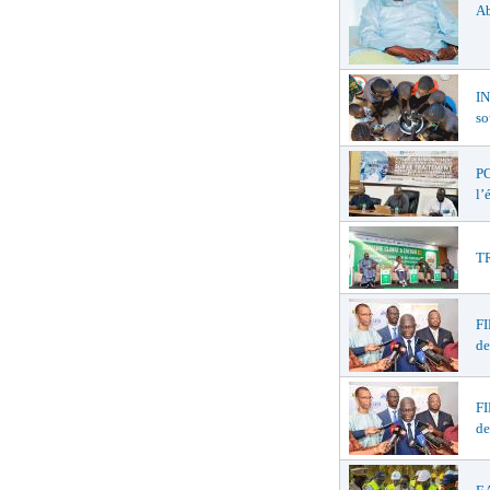
Ab
I
so
PO
l’
TR
F
de
F
de