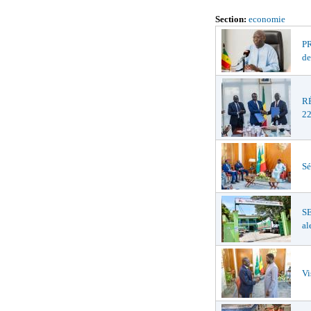
Section:
economie
PR
de
R
22
Sé
S
al
Vi