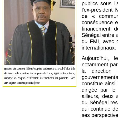
publics sous l
l’ex-président 
de « communi
conséquence e
financement d
Sénégal entre 
du FMI, avec d
internationaux.
Aujourd’hui, 
notamment par 
gestion du pouvoir. Elle n’est plus seulement un outil d’aide à la
la directio
décision : elle structure les rapports de force, légitime les actions,
gouvernemental
anticipe les risques et redéfinit les frontières du possible. Face
constitue ainsi
aux enjeux contemporains (crise
dirigée par l
ailleurs, deux 
du Sénégal rest
qui continue de
ses perspective