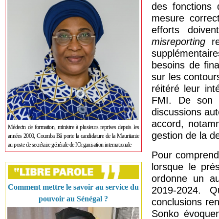
des fonctions
mesure correct
efforts doive
misreporting
re
supplémentair
besoins de fin
sur les contour
réitéré leur i
FMI. De son cô
discussions aut
accord, notamm
Médecin de formation, ministre à plusieurs reprises depuis les
gestion de la d
années 2000, Coumba Bâ porte la candidature de la Mauritanie
au poste de secrétaire générale de l'Organisation internationale
Pour comprendre
lorsque le pré
ordonne un aud
Comment mettre le savoir au service du
2019-2024. Q
pouvoir au Sénégal ?
conclusions re
Sonko évoquent