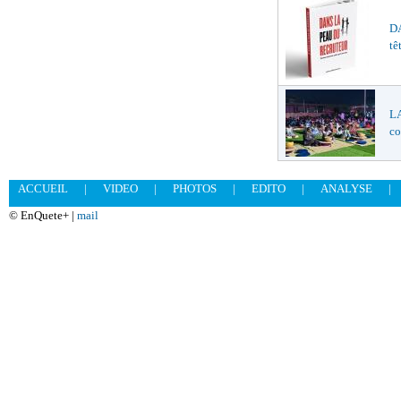
DA
tê
LA
co
ACCUEIL
|
VIDEO
|
PHOTOS
|
EDITO
|
ANALYSE
|
© EnQuete+ |
mail