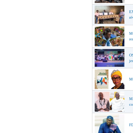
EX
ré
MO
re
OS
je
MO
M
co
FD