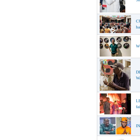
CU
ha
WO
DI
W
LE
fa
IN