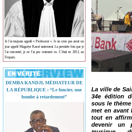
Je l’ai toujours appelé « Professeur ». Je ne crois pas avoir un
jour appelé Maguèye Kassé autrement. La première fois que je
l’ai rencontré, je ne l’ai pas vraiment vu. C’était en 2013, au
Fespaco.
DEMBA KANDJI, MÉDIATEUR DE
La ville de Sa
LA RÉPUBLIQUE : “Le foncier, une
34e édition d
bombe à retardement”
sous le thème 
met en avant l
tout en affirm
devenir un p
musique, di