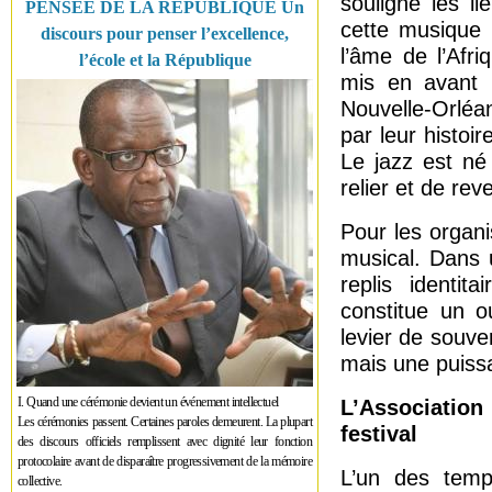
souligné les li
PENSÉE DE LA RÉPUBLIQUE Un
cette musique 
discours pour penser l’excellence,
l’âme de l’Afr
l’école et la République
mis en avant l
Nouvelle-Orléa
par leur histoir
Le jazz est né 
relier et de reve
Pour les organi
musical. Dans 
replis identit
constitue un ou
levier de souve
mais une puissa
I. Quand une cérémonie devient un événement intellectuel
L’Association
Les cérémonies passent. Certaines paroles demeurent. La plupart
festival
des discours officiels remplissent avec dignité leur fonction
protocolaire avant de disparaître progressivement de la mémoire
L’un des temp
collective.