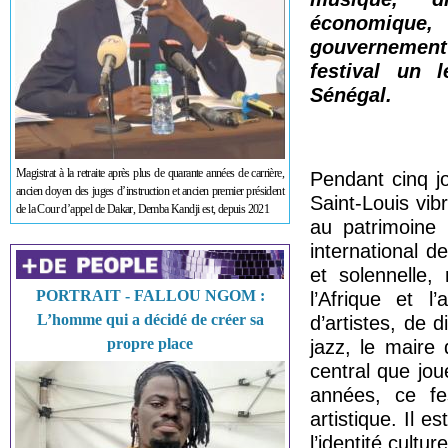
économique,
gouvernement
festival un 
Sénégal.
Magistrat à la retraite après plus de quarante années de carrière,
Pendant cinq j
ancien doyen des juges d’instruction et ancien premier président
Saint-Louis vib
de la Cour d’appel de Dakar, Demba Kandji est, depuis 2021
au patrimoine 
international 
et solennelle,
PORTRAIT - FALLOU NGOM :
l’Afrique et l
L’homme qui a décidé de créer sa
d’artistes, de 
propre place
jazz, le maire
central que joue
années, ce fe
artistique. Il 
l’identité cultu