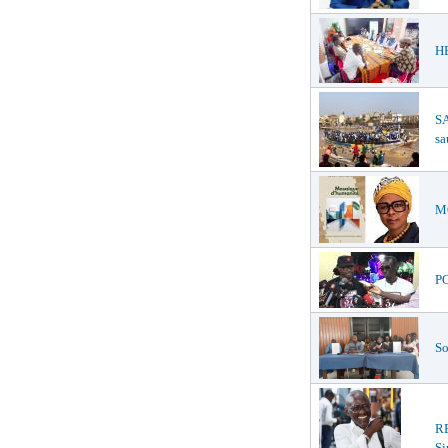
HE
SA
sa
MO
PO
So
R
Si