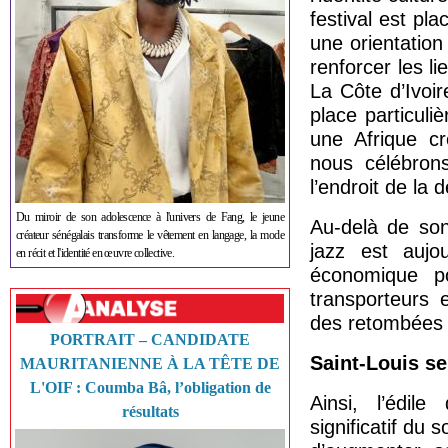
festival est pl
une orientation
renforcer les li
La Côte d’Ivoir
place particuli
une Afrique cr
nous célébron
l’endroit de la 
Du miroir de son adolescence à l'univers de Fang, le jeune
Au-delà de son 
créateur sénégalais transforme le vêtement en langage, la mode
jazz est aujo
en récit et l'identité en œuvre collective.
économique pou
transporteurs 
des retombées 
PORTRAIT – CANDIDATE
Saint-Louis se
MAURITANIENNE À LA TÊTE DE
L'OIF : Coumba Bâ, l’obligation de
Ainsi, l’édil
résultats
significatif du