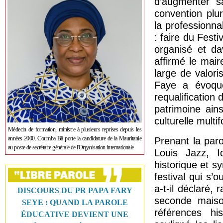
d’augmenter s
convention plur
la professionna
: faire du Fest
organisé et da
affirmé le mair
large de valoris
Faye a évoqué
requalification 
patrimoine ains
culturelle multi
Médecin de formation, ministre à plusieurs reprises depuis les
années 2000, Coumba Bâ porte la candidature de la Mauritanie
Prenant la paro
au poste de secrétaire générale de l'Organisation internationale
Louis Jazz, I
historique et s
festival qui s’o
a-t-il déclaré,
DISCOURS DU PR PAPA FARY
seconde maiso
SEYE : QUAND LA PAROLE
références his
ÉDUCATIVE DEVIENT UNE