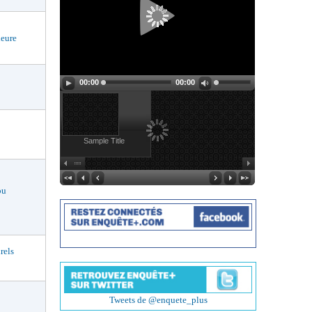
eure
00:00
00:00
Sample Title
ou
rels
Tweets de @enquete_plus