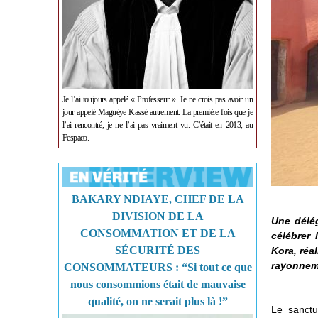
Je l’ai toujours appelé « Professeur ». Je ne crois pas avoir un
jour appelé Maguèye Kassé autrement. La première fois que je
l’ai rencontré, je ne l’ai pas vraiment vu. C’était en 2013, au
Fespaco.
BAKARY NDIAYE, CHEF DE LA
DIVISION DE LA
Une délég
CONSOMMATION ET DE LA
célébrer 
SÉCURITÉ DES
Kora, réa
rayonneme
CONSOMMATEURS : “Si tout ce que
nous consommions était de mauvaise
qualité, on ne serait plus là !”
Le sanctu