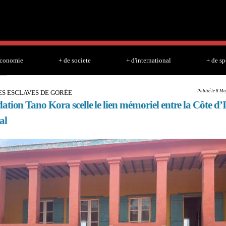
Skip to
main
content
economie
+ de societe
+ d'international
+ de sp
Publié le 8 Ma
ES ESCLAVES DE GORÉE
tion Tano Kora scelle le lien mémoriel entre la Côte d’I
al