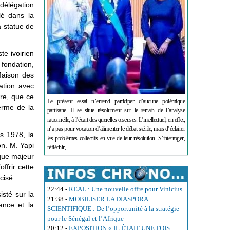
 délégation
lé dans la
a statue de
te ivoirien
 fondation,
Maison des
ration avec
re, que ce
Le présent essai n’entend participer d’aucune polémique
terme de la
partisane. Il se situe résolument sur le terrain de l’analyse
rationnelle, à l’écart des querelles oiseuses. L’intellectuel, en effet,
n’a pas pour vocation d’alimenter le débat stérile, mais d’éclairer
s 1978, la
les problèmes collectifs en vue de leur résolution. S’interroger,
on. M. Yapi
réfléchir,
rique majeur
ffrir cette
cisé.
22:44
-
REAL : Une nouvelle offre pour Vinicius
isté sur la
21:38
-
MOBILISER LA DIASPORA
tance et la
SCIENTIFIQUE : De l’opportunité à la stratégie
pour le Sénégal et l’Afrique
20:12
-
EXPOSITION « IL ÉTAIT UNE FOIS