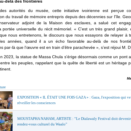
u-delà des frontières
es autorités du musée, cette initiative ivoirienne est perçue
on du travail de mémoire entrepris depuis des décennies sur l'île. Ge
onservateur adjoint de la Maison des esclaves, a salué cet enga
a portée universelle du récit mémoriel. « C’est un très grand plaisir, c
que nous entretenons, le discours que nous essayons de relayer à t
es années, quand il a un écho favorable au-delà de nos fronti
s par-là que l’œuvre est en train d’être parachevée », s’est réjoui M. Di
n 2023, la statue de Massa Chula s'érige désormais comme un pont ar
 entre les peuples, rappelant que la quête de liberté est un héritage 
tinent.
Ma
ture
EXPOSITION « IL ÉTAIT UNE FOIS GAZA » : Gaza, l'exposition qui ve
réveiller les consciences
MOUSTAPHA NAHAM, ARTISTE : “Le Dialawaly Festival doit devenir 
rendez-vous culturel du Waalo”