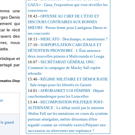
GAZA » : Gaza, l'exposition qui veut réveiller les
consciences
 comme une
19:43
-
OFFENSE AU CHEF DE L’ÉTAT ET
orges Denis
DISCOURS CONTRAIRES AUX BONNES
gement qui
MŒURS : Prison ferme pour Lamignou Darou et
ar le récit
ses coaccusés
ravers des
18:13
-
MERCATO : Deschamps, et maintenant ?
ères, nous
17:10
-
SURPOPULATION CARCÉRALE ET
atta.
DÉTENTION PROVISOIRE : L’État annonce
deux nouvelles prisons à Malicounda et Louga
tistique et
16:07
-
SECRÉTARIAT GÉNÉRAL ONU :
partagé par
Comment la campagne de Macky Sall espère
rebondir
15:46
-
RÉGIME MILITAIRE ET DÉMOCRATIE
madou Diop
: Sale temps pour les libertés en Guinée
14:01
-
AFROBASKET U18 FÉMININ : Départ
cauchemardesque pour les Lioncelles
ut
13:44
-
RECOMPOSITION POLITIQUE POST-
ALTERNANCE : Le débat initié par le ministre
Abdou Fall sur les mutations en cours du système
partisan sénégalais, mérite désormais d'être
le grand
regardé comme un véritable exercicPréparer une
succession ou réinventer une espérance ?