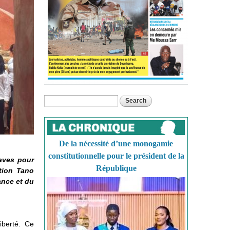
Search
Search form
De la nécessité d’une monogamie
constitutionnelle pour le président de la
laves pour
République
ation Tano
ance et du
iberté. Ce