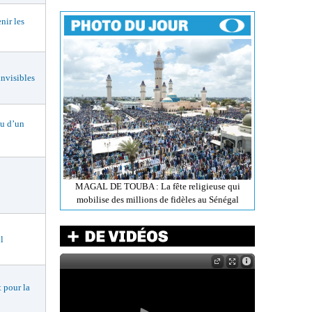
ir les
nvisibles
 d’un
MAGAL DE TOUBA : La fête religieuse qui
mobilise des millions de fidèles au Sénégal
l
 pour la