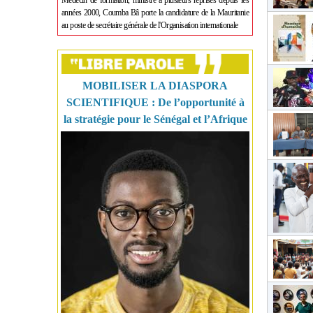
Médecin de formation, ministre à plusieurs reprises depuis les
années 2000, Coumba Bâ porte la candidature de la Mauritanie
au poste de secrétaire générale de l'Organisation internationale
MOBILISER LA DIASPORA
SCIENTIFIQUE : De l’opportunité à
la stratégie pour le Sénégal et l’Afrique