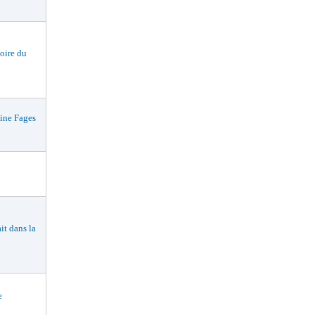
oire du
ne Fages
t dans la
e