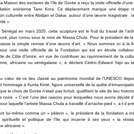
la Maison des esclaves de l’île de Gorée a reçu la visite officielle d’une
dation ivoirienne Tano Kora. Ce déplacement marque une étape c
ion culturelle entre Abidjan et Dakar, autour d’une œuvre magistrale : l
nté ».
 Sénégal en mars 2025, cette sculpture est le fruit du travail de l’artis
uré, plus connu sous le nom de Massa Chula. Pour le président de la
épasse la simple remise d’une œuvre d’art. « Nous sommes ici à la 
our une visite officielle de la Fondation qui est en étroite collabo
de de Côte d’Ivoire, en vue de contribuer au rayonnement de la cultu
ienne, africaine ou sénégalaise », a déclaré Cédric-Edward Yapi au 
 au cœur de ce lieu classé au patrimoine mondial de l’UNESCO depui
d hommage à Kunta Kinté, figure universelle de la quête d'émancipati
ue le choix de Gorée n'était pas fortuit, qualifiant le site de lieu histo
ue noire. « C’est l’une des raisons pour lesquelles nous avons décidé d’o
our laquelle l’artiste Massa Chula a travaillé d’arrache-pied », a-t-il pré
nt lui-même comme un « pèlerin », le président de la fondation a ins
spirituelle et politique de l’île, qui incarne à ses yeux « la résis
e africaine ».