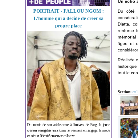
Un écho a
PORTRAIT - FALLOU NGOM :
Du côté d
consécrati
L’homme qui a décidé de créer sa
Diatta, c
propre place
renforce l
mémorial 
âges et d
considéron
Réalisée e
historique
tout le con
Section:
cul
Du miroir de son adolescence à l'univers de Fang, le jeune
créateur sénégalais transforme le vêtement en langage, la mode
en récit et l'identité en œuvre collective.