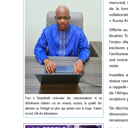
mercredi, 
de la fon
collaborat
« Kunta Ki
Offerte au
Ibrahim To
l’enjeu d
esclaves p
l’ambassa
soit ivoir
visite.
Installée
statue ren
a rappelé q
de l’Afriq
Face à l'inquiétude croissante des consommateurs et au
sculpture p
déferlement d'alertes sur les réseaux sociaux, la qualité des
Se décriva
aliments au Sénégal est plus que jamais sous la loupe. Saisies
record, rôle des laboratoires
dimension 
renaissanc