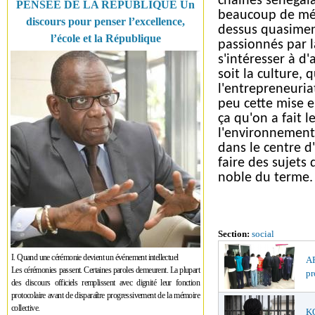
chaînes sénégalai
PENSÉE DE LA RÉPUBLIQUE Un
beaucoup de médi
discours pour penser l’excellence,
dessus quasiment
l’école et la République
passionnés par 
s'intéresser à d'
soit la culture, 
l'entrepreneuria
peu cette mise e
ça qu'on a fait 
l'environnement 
dans le centre d
faire des sujets 
noble du terme.
Section:
social
I. Quand une cérémonie devient un événement intellectuel
AF
Les cérémonies passent. Certaines paroles demeurent. La plupart
pr
des discours officiels remplissent avec dignité leur fonction
protocolaire avant de disparaître progressivement de la mémoire
collective.
K