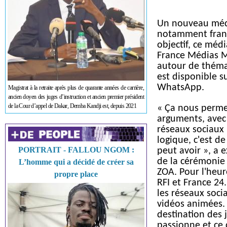
Un nouveau médi
notamment franc
objectif, ce méd
France Médias M
autour de thémat
est disponible 
WhatsApp.
Magistrat à la retraite après plus de quarante années de carrière,
ancien doyen des juges d’instruction et ancien premier président
de la Cour d’appel de Dakar, Demba Kandji est, depuis 2021
« Ça nous perme
arguments, avec 
réseaux sociaux 
logique, c'est d
PORTRAIT - FALLOU NGOM :
peut avoir », a 
de la cérémonie
L’homme qui a décidé de créer sa
ZOA. Pour l'heur
propre place
RFI et France 24
les réseaux soci
vidéos animées. N
destination des j
passionne et ce 