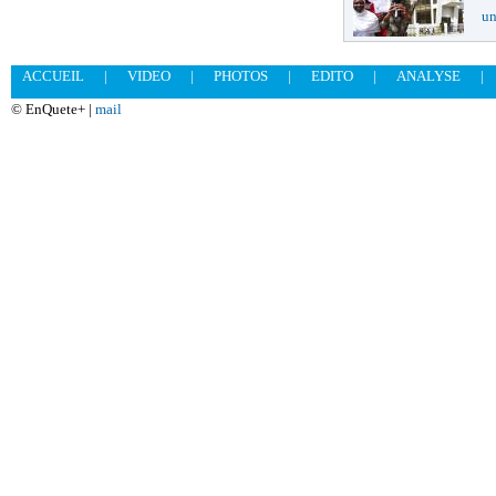
un
ACCUEIL
|
VIDEO
|
PHOTOS
|
EDITO
|
ANALYSE
|
© EnQuete+ |
mail