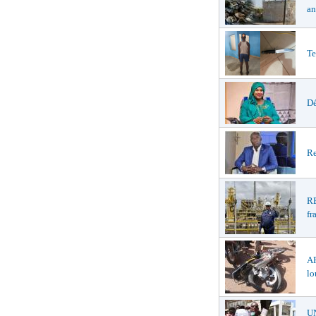
an
Te
Dé
Re
R
fr
A
lo
U