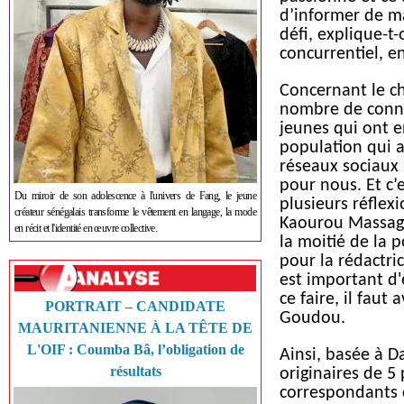
d’informer de ma
défi, explique-t
concurrentiel, e
Concernant le ch
nombre de connec
jeunes qui ont e
population qui a
réseaux sociaux 
pour nous. Et c’e
Du miroir de son adolescence à l'univers de Fang, le jeune
plusieurs réflexi
créateur sénégalais transforme le vêtement en langage, la mode
Kaourou Massaga.
en récit et l'identité en œuvre collective.
la moitié de la 
pour la rédactri
est important d'
ce faire, il faut
PORTRAIT – CANDIDATE
Goudou.
MAURITANIENNE À LA TÊTE DE
L'OIF : Coumba Bâ, l’obligation de
Ainsi, basée à D
résultats
originaires de 5
correspondants 