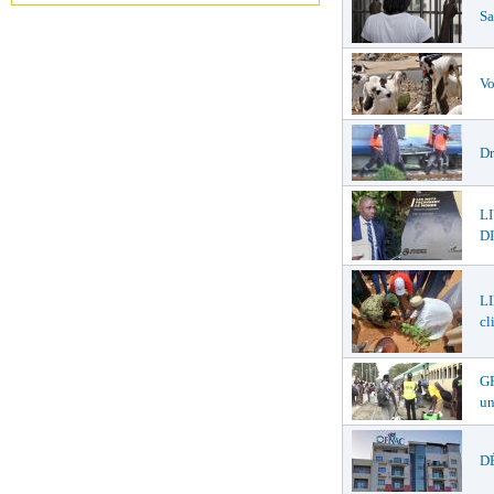
Sa
Vo
Dr
L
DI
LI
cl
GR
un
DÉ