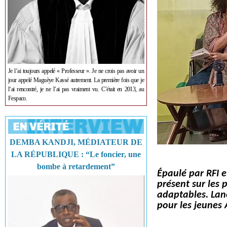
Je l’ai toujours appelé « Professeur ». Je ne crois pas avoir un
jour appelé Maguèye Kassé autrement. La première fois que je
l’ai rencontré, je ne l’ai pas vraiment vu. C’était en 2013, au
Fespaco.
DEMBA KANDJI, MÉDIATEUR DE
LA RÉPUBLIQUE : “Le foncier, une
bombe à retardement”
Épaulé par RFI 
présent sur les 
adaptables. Lan
pour les jeunes 