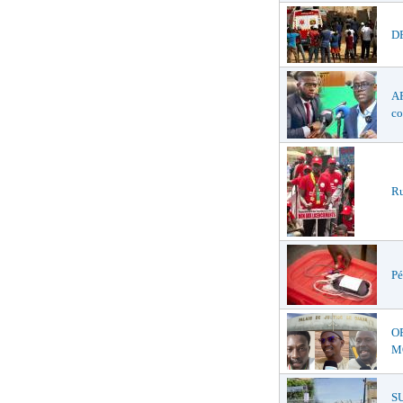
DR
AF
co
Ru
Pé
O
MŒ
S