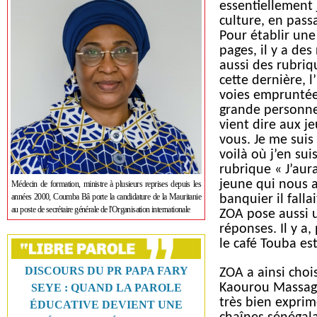
essentiellement 
culture, en passa
Pour établir une
pages, il y a de
aussi des rubriq
cette dernière, l
voies empruntées
grande personne,
vient dire aux je
vous. Je me suis 
voilà où j’en su
rubrique « J’aura
jeune qui nous a 
Médecin de formation, ministre à plusieurs reprises depuis les
années 2000, Coumba Bâ porte la candidature de la Mauritanie
banquier il falla
au poste de secrétaire générale de l'Organisation internationale
ZOA pose aussi 
réponses. Il y a,
le café Touba es
DISCOURS DU PR PAPA FARY
ZOA a ainsi choi
Kaourou Massaga 
SEYE : QUAND LA PAROLE
très bien exprim
ÉDUCATIVE DEVIENT UNE