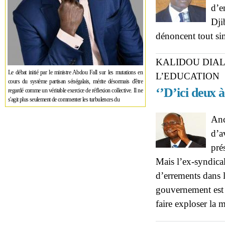
d’e
Dji
dénoncent tout s
KALIDOU DIAL
Le débat initié par le ministre Abdou Fall sur les mutations en
L’EDUCATION
cours du système partisan sénégalais, mérite désormais d'être
‘’D’ici deux à
regardé comme un véritable exercice de réflexion collective. Il ne
s'agit plus seulement de commenter les turbulences du
Anc
d’a
pré
Mais l’ex-syndical
d’errements dans le
gouvernement est 
faire exploser la m