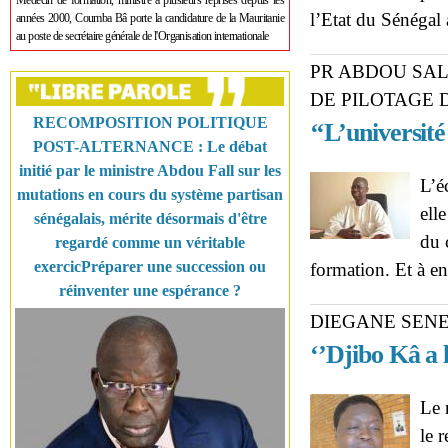
Médecin de formation, ministre à plusieurs reprises depuis les
l’Etat du Sénégal
années 2000, Coumba Bâ porte la candidature de la Mauritanie
au poste de secrétaire générale de l'Organisation internationale
PR ABDOU SAL
DE PILOTAGE D
RECOMPOSITION POLITIQUE
‘‘L’universit
POST-ALTERNANCE : Le débat
initié par le ministre Abdou Fall sur les
L’é
mutations en cours du système partisan
ell
sénégalais, mérite désormais d'être
du 
regardé comme un véritable
exercicPréparer une succession ou
formation. Et à e
réinventer une espérance ?
DIEGANE SENE
‘’Djibo Kâ a 
Le 
le 