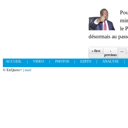
Pou
min
le 
désormais au passé
Pages
« first
‹
…
previous
ACCUEIL
|
VIDEO
|
PHOTOS
|
EDITO
|
ANALYSE
|
© EnQuete+ |
mail