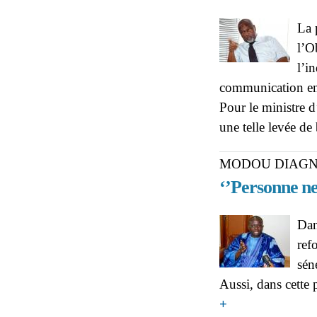
La 
l’O
l’i
communication entr
Pour le ministre 
une telle levée de
MODOU DIAGN
‘’Personne ne
Dan
ref
sén
Aussi, dans cette 
about MODOU DIAGNE
+
Pds’’