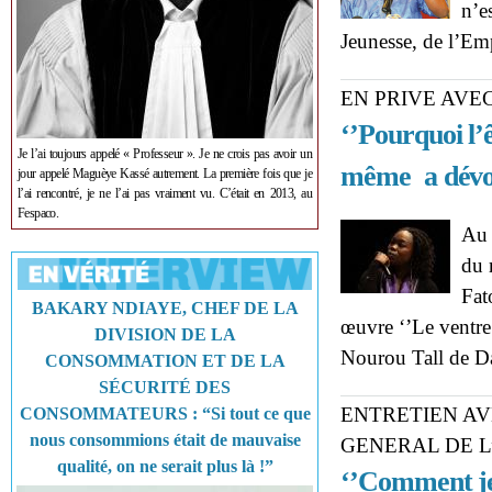
n’e
Jeunesse, de l’Em
EN PRIVE AVE
‘’Pourquoi l’
Je l’ai toujours appelé « Professeur ». Je ne crois pas avoir un
même a dévoi
jour appelé Maguèye Kassé autrement. La première fois que je
l’ai rencontré, je ne l’ai pas vraiment vu. C’était en 2013, au
Fespaco.
Au 
du 
Fat
BAKARY NDIAYE, CHEF DE LA
œuvre ‘’Le ventre
DIVISION DE LA
Nourou Tall de 
CONSOMMATION ET DE LA
SÉCURITÉ DES
ENTRETIEN AV
CONSOMMATEURS : “Si tout ce que
nous consommions était de mauvaise
GENERAL DE L
qualité, on ne serait plus là !”
‘’Comment je 