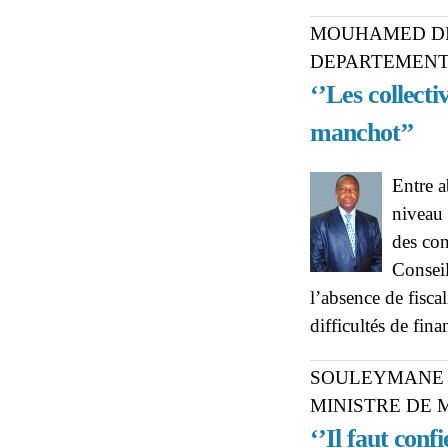
MOUHAMED DIA
DEPARTEMENT
‘’Les collecti
manchot’’
Entre a
niveau 
des con
Consei
l’absence de fisca
difficultés de fin
SOULEYMANE 
MINISTRE DE 
‘’Il faut con