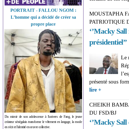
PORTRAIT - FALLOU NGOM :
MOUSTAPHA FAL
L’homme qui a décidé de créer sa
PATRIOTIQUE D
propre place
‘’Macky Sall 
présidentiel’’
Le 
Rép
l’es
présenté sous form
about MOUSTAP
lire +
‘’Macky Sall n’a 
CHEIKH BAMBA
DU FSD/BJ
Du miroir de son adolescence à l'univers de Fang, le jeune
‘’Macky Sall 
créateur sénégalais transforme le vêtement en langage, la mode
en récit et l'identité en œuvre collective.