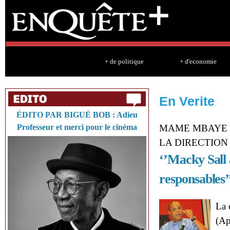
Sk
ma
co
+ de politique
+ d'economie
En Verite
ÉDITO PAR BIGUÉ BOB : Adieu
Professeur et merci pour le cinéma
MAME MBAYE 
LA DIRECTION 
‘’Macky Sall 
responsables’
La 
(Ap