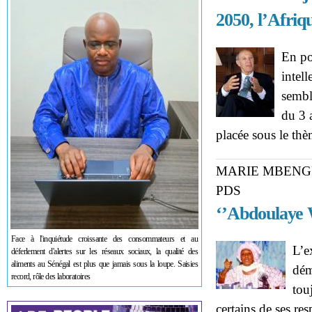
2050, l’Afriq
En po
intel
sembl
du 3 
placée sous le th
MARIE MBENG
PDS
‘’Abdoulaye W
Face à l'inquiétude croissante des consommateurs et au
L’e
déferlement d'alertes sur les réseaux sociaux, la qualité des
aliments au Sénégal est plus que jamais sous la loupe. Saisies
dém
record, rôle des laboratoires
tou
certains de ses re