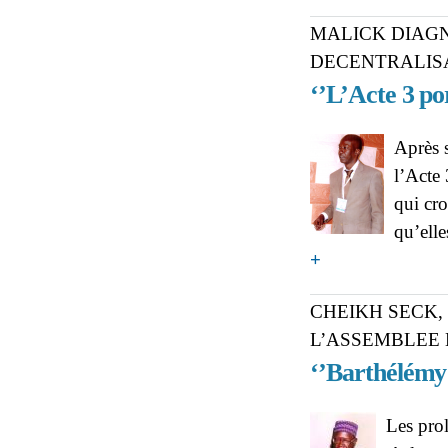
MALICK DIAGN
DECENTRALIS
‘’L’Acte 3 po
Après 
l’Acte 
qui cro
qu’ell
about MALICK DIAGNE
+
germes de son échec’’
CHEIKH SECK,
L’ASSEMBLEE
‘’Barthélémy 
Les prol