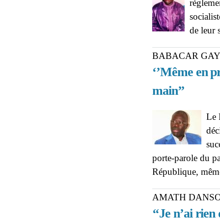
règlemen
socialis
de leur 
BABACAR GAYE
‘’Même en pri
main’’
Le 
déc
suc
porte-parole du pa
République, même
AMATH DANSOK
‘‘Je n’ai rien