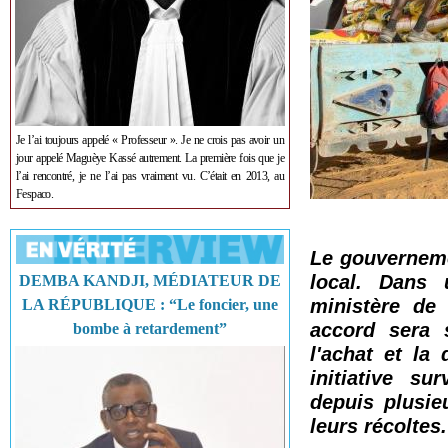
Je l’ai toujours appelé « Professeur ». Je ne crois pas avoir un
jour appelé Maguèye Kassé autrement. La première fois que je
l’ai rencontré, je ne l’ai pas vraiment vu. C’était en 2013, au
Fespaco.
Le gouverneme
local. Dans
DEMBA KANDJI, MÉDIATEUR DE
ministère de
LA RÉPUBLIQUE : “Le foncier, une
accord sera 
bombe à retardement”
l'achat et la 
initiative su
depuis plusie
leurs récoltes.