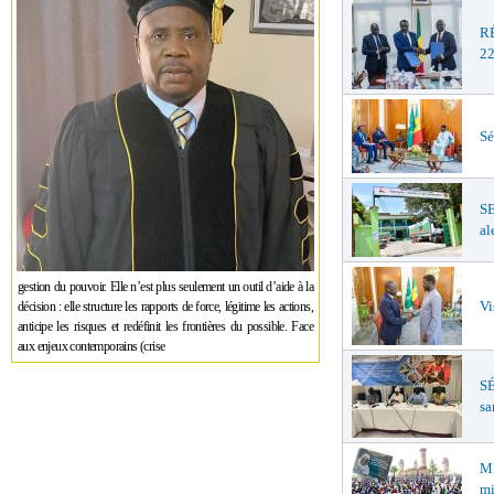
R
22
Sé
S
al
gestion du pouvoir. Elle n’est plus seulement un outil d’aide à la
Vi
décision : elle structure les rapports de force, légitime les actions,
anticipe les risques et redéfinit les frontières du possible. Face
aux enjeux contemporains (crise
SÉ
sa
MA
mi