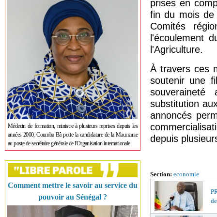
prises en compt
fin du mois de 
Comités régi
l'écoulement du
l'Agriculture.
À travers ces m
soutenir une f
souveraineté 
substitution au
annoncés perme
commercialisa
Médecin de formation, ministre à plusieurs reprises depuis les
années 2000, Coumba Bâ porte la candidature de la Mauritanie
depuis plusieu
au poste de secrétaire générale de l'Organisation internationale
Section:
economie
Comment mettre le savoir au service du
PR
pouvoir au Sénégal ?
de