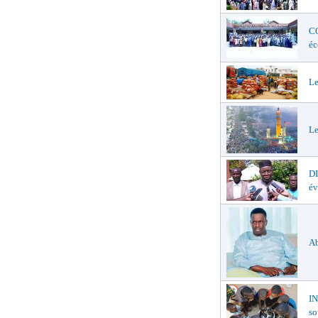
CO
éc
Le
Le
D
év
Ab
I
so