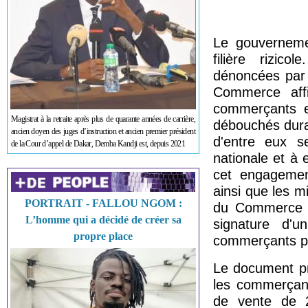
Le gouverneme
filière rizico
dénoncées par l
Commerce aff
commerçants e
Magistrat à la retraite après plus de quarante années de carrière,
débouchés durab
ancien doyen des juges d’instruction et ancien premier président
d'entre eux s
de la Cour d’appel de Dakar, Demba Kandji est, depuis 2021
nationale et à 
cet engagement
ainsi que les m
PORTRAIT - FALLOU NGOM :
du Commerce es
L’homme qui a décidé de créer sa
signature d'u
propre place
commerçants pa
Le document pr
les commerçant
de vente de 