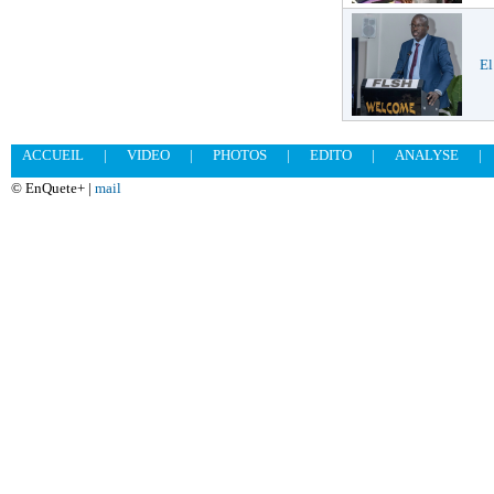
El
ACCUEIL
|
VIDEO
|
PHOTOS
|
EDITO
|
ANALYSE
|
© EnQuete+ |
mail