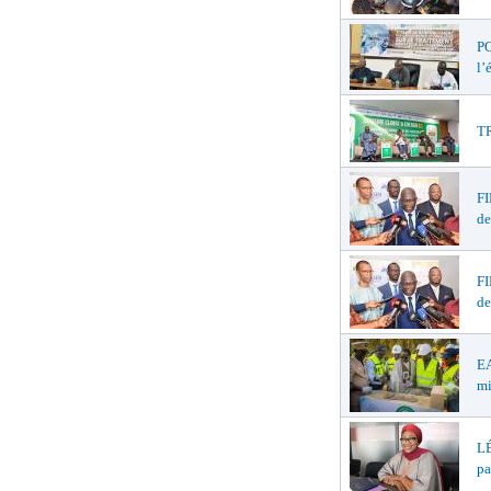
PO
l’
TR
F
de
F
de
EA
mi
LÉ
pa