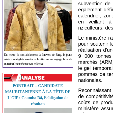
subvention de 
également défi
calendrier, zon
en veillant à
riziculteurs, d
Le ministère r
pour soutenir l
réalisation d'u
Du miroir de son adolescence à l'univers de Fang, le jeune
9 000 tonnes 
créateur sénégalais transforme le vêtement en langage, la mode
marchés (ARM) 
en récit et l'identité en œuvre collective.
le gel tempora
pommes de terr
nationales.
PORTRAIT – CANDIDATE
Reconnaissant q
MAURITANIENNE À LA TÊTE DE
de compétitivi
L'OIF : Coumba Bâ, l’obligation de
coûts de produ
résultats
ministère assu