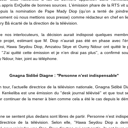
, a appris EnQuête de bonnes sources. L'émission phare de la RTS vit
epuis la nomination de Pape Mady Diop (qu’on a tenté de joindre
moment où nous mettions sous presse) comme rédacteur en chef en lie
y Bâ écarté de la direction de la télévision.
re nos interlocuteurs, la décision aurait indisposé quelques membr
e projet, estimant que M. Diop n'aurait pas été en phase avec l'é
insi, Hawa Seydou Diop, Amzatou Sèye et Oumy Ndour ont quitté le 
. ''J’ai quitté cette émission et je n’en dirai pas plus'', a confirmé so
 Ndour, hier, joint au téléphone.
Gnagna Sidibé Diagne : ''Personne n’est indispensable''
n tour, l’actuelle directrice de la télévision nationale, Gnagna Sidibé Di
 Kenkeliba est une émission du ''desk journal télévisé'' et que tout 
r continuer de la mener à bien comme cela a été le cas depuis le dé
 ne se sentent plus dedans sont libres de partir. Personne n’est indispe
directrice de la télévision. Selon elle, ''Hawa Seydou Diop a d