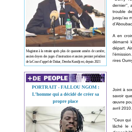
dernier''
trouble d
jusqu'au 
d’Aboubacr
A en croi
démarré l
départ. A
Magistrat à la retraite après plus de quarante années de carrière,
l’émission
ancien doyen des juges d’instruction et ancien premier président
rires Oumy
de la Cour d’appel de Dakar, Demba Kandji est, depuis 2021
PORTRAIT - FALLOU NGOM :
Joint à so
L’homme qui a décidé de créer sa
savoir que
propre place
œuvre pou
avril 2010.
''Ceux qui
lâché le 