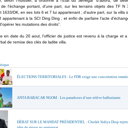
r, selon l’huissier, a ordonné à l'État du Sénégal “d'abord, de déte
s de l'échange portant, d'une part, sur les terrains objets des TF N
 1633/DK, en ses lots 6 et 7 lui appartenant ; d'autre part, sur la villa 
appartenant à la SCI Ding Ding ; et enfin de parfaire l'acte d'échang
 d'opérer les mutations des droits”.
e en date du 20 aout, l'officier de justice est revenu à la charge et 
bal de remise des clés de ladite villa.
itique
ÉLECTIONS TERRITORIALES : Le FDR exige une concertation imméd
ANTA BABACAR NGOM : Les paradoxes d’une relève balbutiante
DÉBAT SUR LE MANDAT PRÉSIDENTIEL : Cheikh Sidiya Diop rejette
idée de retour au septennat