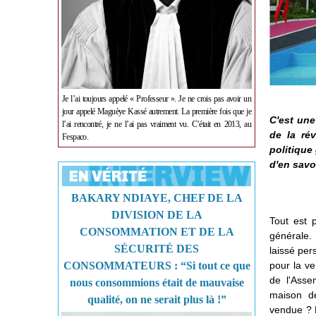
Je l’ai toujours appelé « Professeur ». Je ne crois pas avoir un
jour appelé Maguèye Kassé autrement. La première fois que je
C'est une
l’ai rencontré, je ne l’ai pas vraiment vu. C’était en 2013, au
de la ré
Fespaco.
politique
d'en savo
BAKARY NDIAYE, CHEF DE LA
DIVISION DE LA
Tout est p
CONSOMMATION ET DE LA
générale.
SÉCURITÉ DES
laissé per
CONSOMMATEURS : “Si tout ce que
pour la ve
de l'Asse
nous consommions était de mauvaise
maison de
qualité, on ne serait plus là !”
vendue ? E