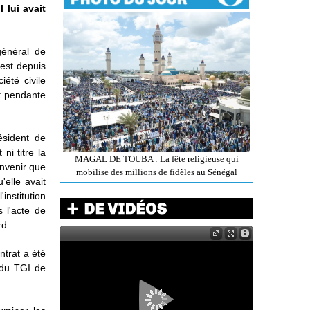
 lui avait
général de
 est depuis
été civile
st pendante
ésident de
ni titre la
MAGAL DE TOUBA : La fête religieuse qui
onvenir que
mobilise des millions de fidèles au Sénégal
'elle avait
institution
s l'acte de
rd.
ntrat a été
 du TGI de