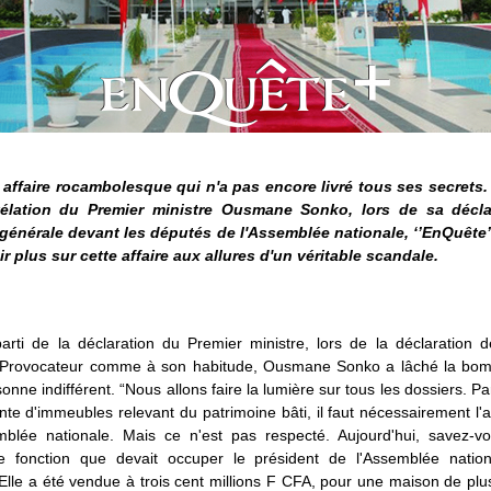
 affaire rocambolesque qui n'a pas encore livré tous ses secrets. 
vélation du Premier ministre Ousmane Sonko, lors de sa décla
 générale devant les députés de l'Assemblée nationale, ‘’EnQuête’
ir plus sur cette affaire aux allures d'un véritable scandale.
arti de la déclaration du Premier ministre, lors de la déclaration d
 Provocateur comme à son habitude, Ousmane Sonko a lâché la bom
sonne indifférent. “Nous allons faire la lumière sur tous les dossiers. P
nte d'immeubles relevant du patrimoine bâti, il faut nécessairement l'a
mblée nationale. Mais ce n'est pas respecté. Aujourd'hui, savez-v
 fonction que devait occuper le président de l'Assemblée natio
lle a été vendue à trois cent millions F CFA, pour une maison de pl