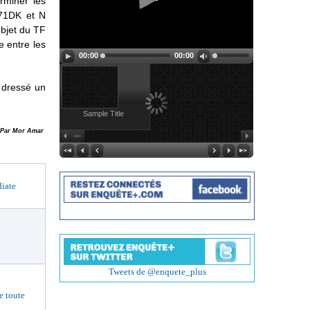
rminer les
 71DK et N
objet du TF
e entre les
00:00
00:00
a dressé un
Sample Title
Par Mor Amar
iate
Tweets de @enquete_plus
 toute