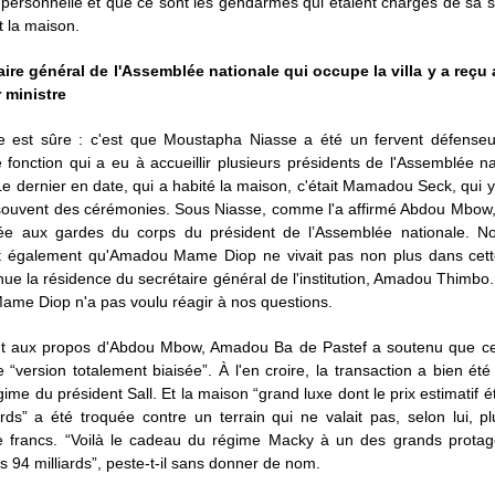
personnelle et que ce sont les gendarmes qui étaient chargés de sa s
t la maison.
aire général de l'Assemblée nationale qui occupe la villa y a reçu 
r ministre
 est sûre : c'est que Moustapha Niasse a été un fervent défenseu
fonction qui a eu à accueillir plusieurs présidents de l'Assemblée n
e dernier en date, qui a habité la maison, c'était Mamadou Seck, qui y
s souvent des cérémonies. Sous Niasse, comme l'a affirmé Abdou Mbow,
ssée aux gardes du corps du président de l’Assemblée nationale. N
t également qu'Amadou Mame Diop ne vivait pas non plus dans cette 
nue la résidence du secrétaire général de l'institution, Amadou Thimbo. 
me Diop n'a pas voulu réagir à nos questions.
t aux propos d'Abdou Mbow, Amadou Ba de Pastef a soutenu que ce
“version totalement biaisée”. À l'en croire, la transaction a bien ét
gime du président Sall. Et la maison “grand luxe dont le prix estimatif ét
ards” a été troquée contre un terrain qui ne valait pas, selon lui, 
de francs. “Voilà le cadeau du régime Macky à un des grands protag
des 94 milliards”, peste-t-il sans donner de nom.