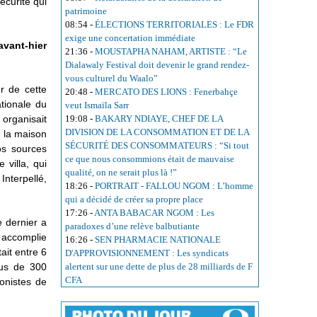
écurité qui
patrimoine
08:54
-
ÉLECTIONS TERRITORIALES : Le FDR
exige une concertation immédiate
avant-hier
21:36
-
MOUSTAPHA NAHAM, ARTISTE : “Le
Dialawaly Festival doit devenir le grand rendez-
vous culturel du Waalo”
r de cette
20:48
-
MERCATO DES LIONS : Fenerbahçe
ationale du
veut Ismaïla Sarr
 organisait
19:08
-
BAKARY NDIAYE, CHEF DE LA
DIVISION DE LA CONSOMMATION ET DE LA
 la maison
SÉCURITÉ DES CONSOMMATEURS : “Si tout
os sources
ce que nous consommions était de mauvaise
villa, qui
qualité, on ne serait plus là !”
Interpellé,
18:26
-
PORTRAIT - FALLOU NGOM : L’homme
qui a décidé de créer sa propre place
17:26
-
ANTA BABACAR NGOM : Les
 dernier a
paradoxes d’une relève balbutiante
é accomplie
16:26
-
SEN PHARMACIE NATIONALE
ait entre 6
D'APPROVISIONNEMENT : Les syndicats
plus de 300
alertent sur une dette de plus de 28 milliards de F
CFA
onistes de