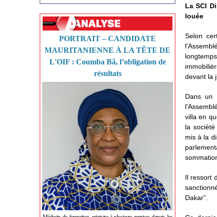
La SCI Di
louée
Selon cer
PORTRAIT – CANDIDATE
l'Assemblé
MAURITANIENNE À LA TÊTE DE
longtemps
L'OIF : Coumba Bâ, l’obligation de
immobilièr
résultats
devant la 
Dans un a
l'Assemblé
villa en q
la société
mis à la d
parlementa
sommation.
Il ressort
sanctionn
Dakar”.