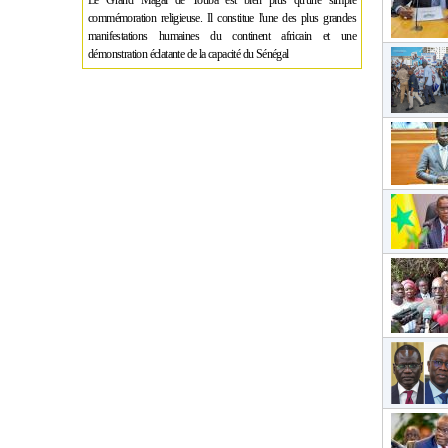
Le Grand Magal de Touba est bien plus qu'une simple
commémoration religieuse. Il constitue l'une des plus grandes
manifestations humaines du continent africain et une
démonstration éclatante de la capacité du Sénégal