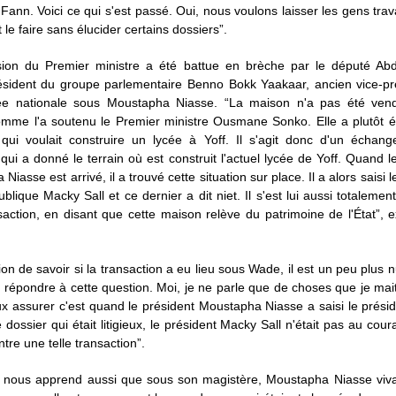
Fann. Voici ce qui s'est passé. Oui, nous voulons laisser les gens trava
 le faire sans élucider certains dossiers”.
sion du Premier ministre a été battue en brèche par le député A
ésident du groupe parlementaire Benno Bokk Yaakaar, ancien vice-pr
ée nationale sous Moustapha Niasse. “La maison n'a pas été ve
comme l'a soutenu le Premier ministre Ousmane Sonko. Elle a plutôt é
t qui voulait construire un lycée à Yoff. Il s'agit donc d'un échan
r qui a donné le terrain où est construit l'actuel lycée de Yoff. Quand l
iasse est arrivé, il a trouvé cette situation sur place. Il a alors saisi 
blique Macky Sall et ce dernier a dit niet. Il s'est lui aussi totaleme
saction, en disant que cette maison relève du patrimoine de l'État”, 
ion de savoir si la transaction a eu lieu sous Wade, il est un peu plus 
 répondre à cette question. Moi, je ne parle que de choses que je mait
x assurer c'est quand le président Moustapha Niasse a saisi le prés
e dossier qui était litigieux, le président Macky Sall n'était pas au coura
tre une telle transaction”.
 nous apprend aussi que sous son magistère, Moustapha Niasse viva