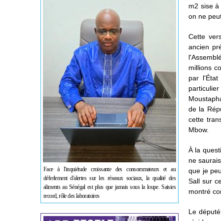
m2 sise à 
on ne peut
Cette ver
ancien pr
l'Assembl
millions 
par l'Éta
particulie
Moustapha N
de la Répu
cette tran
Mbow.
À la quest
ne saurais
Face à l'inquiétude croissante des consommateurs et au
que je peu
déferlement d'alertes sur les réseaux sociaux, la qualité des
Sall sur c
aliments au Sénégal est plus que jamais sous la loupe. Saisies
montré con
record, rôle des laboratoires
Le député