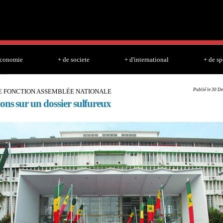
Skip to
main
content
economie
+ de societe
+ d'international
+ de sp
Publié le 30 De
E FONCTION ASSEMBLÉE NATIONALE
ons sur un dossier sulfureux