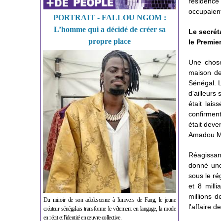
résidence 
occupaien
PORTRAIT - FALLOU NGOM :
L’homme qui a décidé de créer sa
Le secrét
propre place
le Premie
Une chose
maison de 
Sénégal. L
d'ailleur
était lai
confirmen
était deve
Amadou Ma
Réagissan
donné une 
sous le ré
et 8 milli
millions 
Du miroir de son adolescence à l'univers de Fang, le jeune
l'affaire 
créateur sénégalais transforme le vêtement en langage, la mode
en récit et l'identité en œuvre collective.