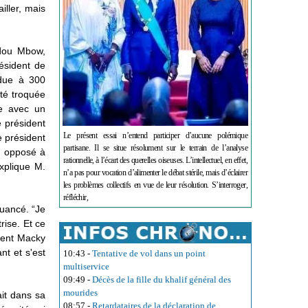
iller, mais
bdou Mbow,
ésident de
ndue à 300
té troquée
ge avec un
e président
Le présent essai n’entend participer d’aucune polémique
le président
partisane. Il se situe résolument sur le terrain de l’analyse
nt opposé à
rationnelle, à l’écart des querelles oiseuses. L’intellectuel, en effet,
explique M.
n’a pas pour vocation d’alimenter le débat stérile, mais d’éclairer
les problèmes collectifs en vue de leur résolution. S’interroger,
réfléchir,
nuancé. “Je
rise. Et ce
ident Macky
nt et s'est
10:43
-
Tentative de vol dans un point
multiservice
09:49
-
Décès de la fille du khalif général des
mourides
it dans sa
08:57
-
Retardataires de la déclaration de