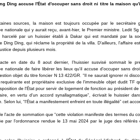
ng Ding accuse l'État d'occuper sans droit ni titre la maison qu'il
taines sources, la maison est toujours occupée par le secrétaire 
e nationale qui y aurait reçu, avant-hier, le Premier ministre. Ledit Sg
 harcelé par un huissier établi à Dakar qui est mandaté par la soci
e Ding Ding, qui réclame la propriété de la villa. D'ailleurs, l'affaire e
justice depuis plusieurs mois.
cte en date du 8 aout dernier, l’huissier susvisé sommait le pr
e nationale de faire libérer les lieux qu'il accuse d'occuper sans droit 
uestion objet du titre foncier N 13 422/GR. “Il ne saurait ignorer ni disc
 requérante est propriétaire exclusive de l'immeuble objet dudit TF qu
isposition de l'État pour servir de logement de fonction au président de l'
ire, en vertu d'un accord synallagmatique”, écrivait le huissier dan
 Selon lui, “l'État a manifestement enfreint en toute illégalité” cet acco
 de l'acte de sommation que “cette violation manifeste des termes du co
ée par l'ordonnance rendue le 13 mai 2024 par le juge des référés