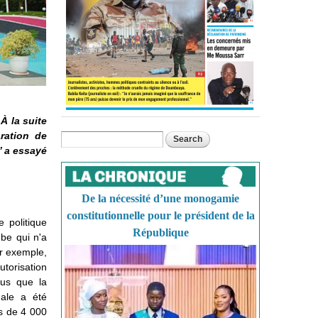
À la suite
ration de
Search
Search form
’ a essayé
De la nécessité d’une monogamie
constitutionnelle pour le président de la
e politique
République
be qui n'a
ar exemple,
utorisation
ous que la
nale a été
us de 4 000