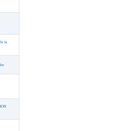
e la
dre
ION