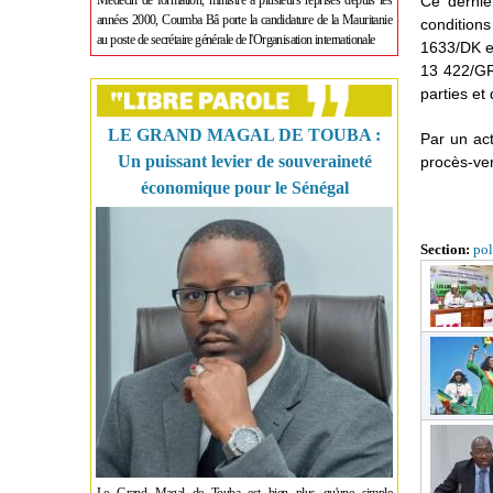
Médecin de formation, ministre à plusieurs reprises depuis les
Ce dernie
années 2000, Coumba Bâ porte la candidature de la Mauritanie
condition
au poste de secrétaire générale de l'Organisation internationale
1633/DK et
13 422/GR 
parties et
LE GRAND MAGAL DE TOUBA :
Par un act
Un puissant levier de souveraineté
procès-ver
économique pour le Sénégal
Section:
pol