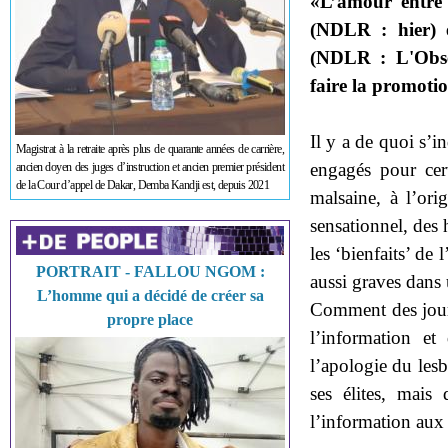
«L’amour entre 
(NDLR : hier) e
(NDLR : L'Obse
faire la promoti
Il y a de quoi s’i
Magistrat à la retraite après plus de quarante années de carrière,
engagés pour cer
ancien doyen des juges d’instruction et ancien premier président
de la Cour d’appel de Dakar, Demba Kandji est, depuis 2021
malsaine, à l’ori
sensationnel, des h
les ‘bienfaits’ d
PORTRAIT - FALLOU NGOM :
aussi graves dans 
L’homme qui a décidé de créer sa
Comment des journ
propre place
l’information et
l’apologie du les
ses élites, mais
l’information aux 