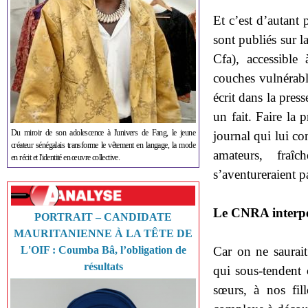
Et c’est d’autant
sont publiés sur 
Cfa), accessible
couches vulnérable
écrit dans la pre
un fait. Faire la
Du miroir de son adolescence à l'univers de Fang, le jeune
journal qui lui co
créateur sénégalais transforme le vêtement en langage, la mode
amateurs, fraî
en récit et l'identité en œuvre collective.
s’aventureraient p
Le CNRA interpe
PORTRAIT – CANDIDATE
MAURITANIENNE À LA TÊTE DE
Car on ne saurai
L'OIF : Coumba Bâ, l’obligation de
résultats
qui sous-tendent 
sœurs, à nos fil