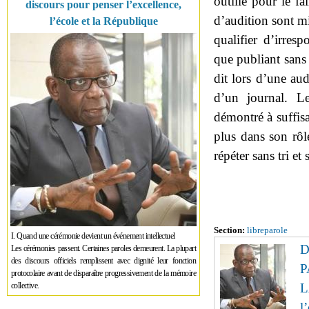
outillé pour le f
discours pour penser l’excellence,
d’audition sont mi
l’école et la République
qualifier d’irresp
que publiant sans 
dit lors d’une aud
d’un journal. L
démontré à suffisa
plus dans son rôl
répéter sans tri et
Section:
libreparole
I. Quand une cérémonie devient un événement intellectuel
D
Les cérémonies passent. Certaines paroles demeurent. La plupart
des discours officiels remplissent avec dignité leur fonction
P
protocolaire avant de disparaître progressivement de la mémoire
L
collective.
l