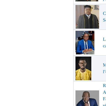
C
S
L
c
M
l
R
A
F
s