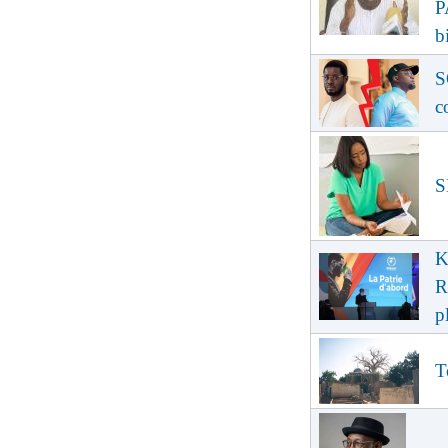
P
b
S
c
S
K
R
p
T