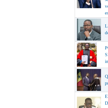
v
e
L
d
P
S
i
Q
p
E
D