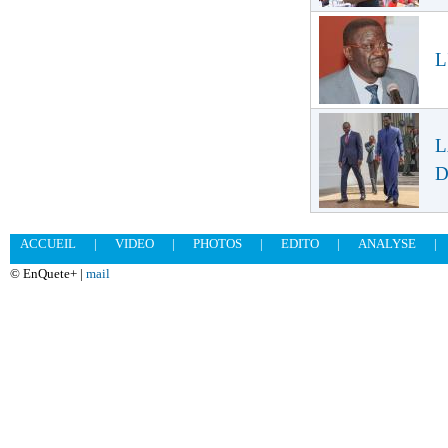
L
L
D
ACCUEIL
|
VIDEO
|
PHOTOS
|
EDITO
|
ANALYSE
|
© EnQuete+ |
mail