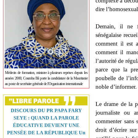
complexe à découvr
dire l’homosexuali
Demain, il ne f
sénégalaise recue
comment il est a
comment il manœ
l’autorité de régu
parce que la pres
Médecin de formation, ministre à plusieurs reprises depuis les
poubelle de l’inf
années 2000, Coumba Bâ porte la candidature de la Mauritanie
au poste de secrétaire générale de l'Organisation internationale
noble d’informer.
Le drame de la pr
DISCOURS DU PR PAPA FARY
journaliste ou a
SEYE : QUAND LA PAROLE
commenter sans s’
ÉDUCATIVE DEVIENT UNE
droit d’écrire sur
PENSÉE DE LA RÉPUBLIQUE Un