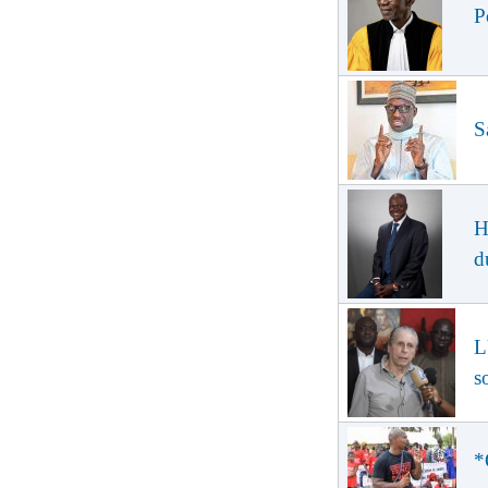
P
S
H
d
L
s
*