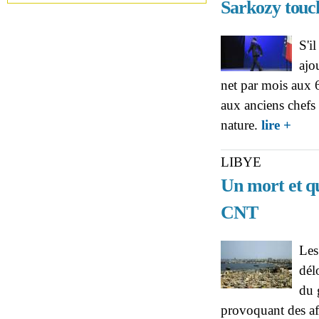
Sarkozy touch
S'i
ajo
net par mois aux 
aux anciens chefs 
about 
nature.
lire +
LIBYE
Un mort et qu
CNT
Les
dél
du 
provoquant des aff