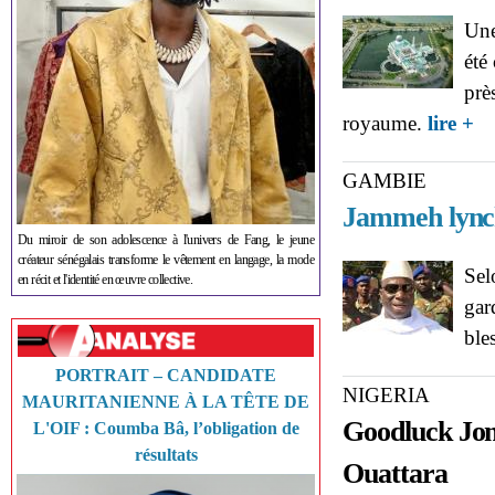
Une
été
prè
ab
royaume.
lire +
GAMBIE
Jammeh lynch
Du miroir de son adolescence à l'univers de Fang, le jeune
créateur sénégalais transforme le vêtement en langage, la mode
Sel
en récit et l'identité en œuvre collective.
gar
ble
PORTRAIT – CANDIDATE
NIGERIA
MAURITANIENNE À LA TÊTE DE
Goodluck Jon
L'OIF : Coumba Bâ, l’obligation de
résultats
Ouattara