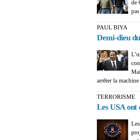
de 
pas
PAUL BIYA
Demi-dieu d
L’u
con
Mai
arrêter la machine
TERRORISME
Les USA ont d
Les
pro