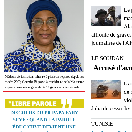
Le 
mat
Ala
affronte de graves
journaliste de l'A
LE SOUDAN
Accusé d'avo
Médecin de formation, ministre à plusieurs reprises depuis les
années 2000, Coumba Bâ porte la candidature de la Mauritanie
L'a
au poste de secrétaire générale de l'Organisation internationale
de 
vio
Juba de cesser les 
DISCOURS DU PR PAPA FARY
SEYE : QUAND LA PAROLE
TUNISIE
ÉDUCATIVE DEVIENT UNE