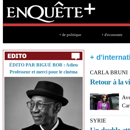
Sk
ma
co
+ de politique
+ d'economie
+ d'internat
ÉDITO PAR BIGUÉ BOB : Adieu
Professeur et merci pour le cinéma
CARLA BRUNI
Retour à la v
Ave
Car
SYRIE