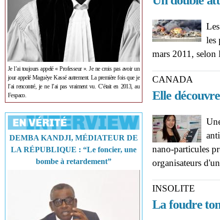
Un double att
Les
les
mars 2011, selon
Je l’ai toujours appelé « Professeur ». Je ne crois pas avoir un
jour appelé Maguèye Kassé autrement. La première fois que je
CANADA
l’ai rencontré, je ne l’ai pas vraiment vu. C’était en 2013, au
Elle découvre
Fespaco.
Une
ant
DEMBA KANDJI, MÉDIATEUR DE
nano-particules pr
LA RÉPUBLIQUE : “Le foncier, une
bombe à retardement”
organisateurs d'u
INSOLITE
La foudre tom