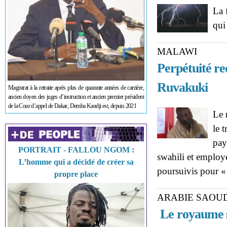
La 
qui
MALAWI
Perpétuité re
Ruvakuki
Magistrat à la retraite après plus de quarante années de carrière,
ancien doyen des juges d’instruction et ancien premier président
de la Cour d’appel de Dakar, Demba Kandji est, depuis 2021
Le 
le 
pay
PORTRAIT - FALLOU NGOM :
swahili et employ
L’homme qui a décidé de créer sa
poursuivis pour « 
propre place
ARABIE SAOU
Le royaume s