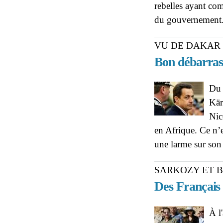
rebelles ayant com
du gouvernement
VU DE DAKAR
Bon débarras
Du 
Kär
Nic
en Afrique. Ce n’e
une larme sur son
SARKOZY ET 
Des Français 
À l