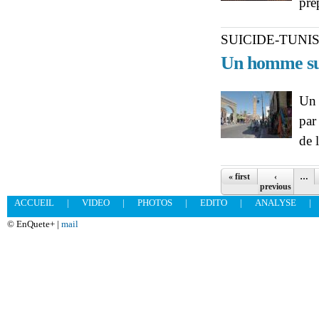
pré
SUICIDE-TUNIS
Un homme suc
Un 
par
de 
Pages
« first
‹
…
previous
ACCUEIL
|
VIDEO
|
PHOTOS
|
EDITO
|
ANALYSE
|
© EnQuete+ |
mail