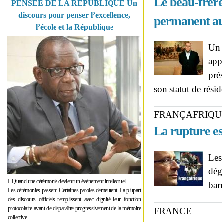
Le beau-frère
PENSÉE DE LA RÉPUBLIQUE Un
discours pour penser l’excellence,
permanent a
l’école et la République
Un 
app
pré
son statut de rés
FRANÇAFRIQU
La rupture es
Les
dég
I. Quand une cérémonie devient un événement intellectuel
bar
Les cérémonies passent. Certaines paroles demeurent. La plupart
des discours officiels remplissent avec dignité leur fonction
protocolaire avant de disparaître progressivement de la mémoire
FRANCE
collective.