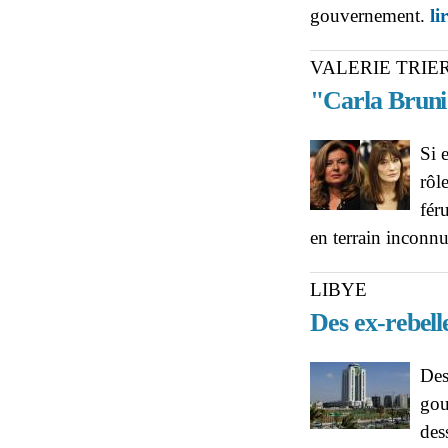
gouvernement.
li
VALERIE TRIE
"Carla Bruni 
Si 
rôl
fér
en terrain inconn
LIBYE
Des ex-rebell
Des
gou
des