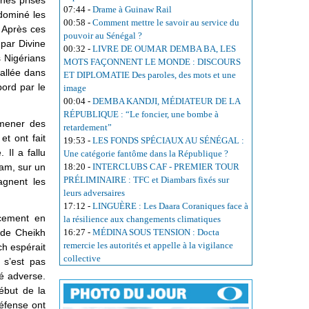
nes prises
07:44
-
Drame à Guinaw Rail
dominé les
00:58
-
Comment mettre le savoir au service du
. Après ces
pouvoir au Sénégal ?
 par Divine
00:32
-
LIVRE DE OUMAR DEMBA BA, LES
s Nigérians
MOTS FAÇONNENT LE MONDE : DISCOURS
tallée dans
ET DIPLOMATIE Des paroles, des mots et une
ord par le
image
00:04
-
DEMBA KANDJI, MÉDIATEUR DE LA
RÉPUBLIQUE : “Le foncier, une bombe à
 mener des
retardement”
t ont fait
19:53
-
LES FONDS SPÉCIAUX AU SÉNÉGAL :
 Il a fallu
Une catégorie fantôme dans la République ?
iam, sur un
18:20
-
INTERCLUBS CAF - PREMIER TOUR
PRÉLIMINAIRE : TFC et Diambars fixés sur
agnent les
leurs adversaires
17:12
-
LINGUÈRE : Les Daara Coraniques face à
acement en
la résilience aux changements climatiques
 de Cheikh
16:27
-
MÉDINA SOUS TENSION : Docta
remercie les autorités et appelle à la vigilance
ch espérait
collective
 s’est pas
té adverse.
ébut de la
défense ont