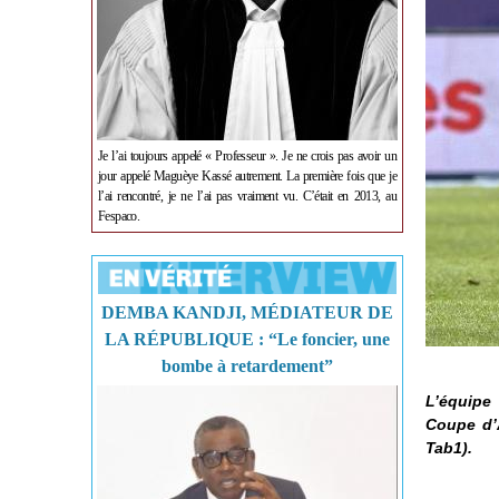
Je l’ai toujours appelé « Professeur ». Je ne crois pas avoir un
jour appelé Maguèye Kassé autrement. La première fois que je
l’ai rencontré, je ne l’ai pas vraiment vu. C’était en 2013, au
Fespaco.
DEMBA KANDJI, MÉDIATEUR DE
LA RÉPUBLIQUE : “Le foncier, une
bombe à retardement”
L’équipe
Coupe d’A
Tab1).