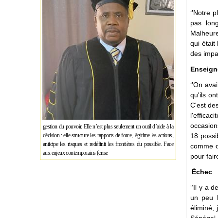
‘’Notre p
pas long
Malheure
qui étai
des impa
Enseig
‘’On ava
qu'ils on
C'est des
l'effica
occasion
gestion du pouvoir. Elle n’est plus seulement un outil d’aide à la
décision : elle structure les rapports de force, légitime les actions,
18 possi
anticipe les risques et redéfinit les frontières du possible. Face
comme on
aux enjeux contemporains (crise
pour fair
Échec
‘’Il y a 
un peu l
éliminé,