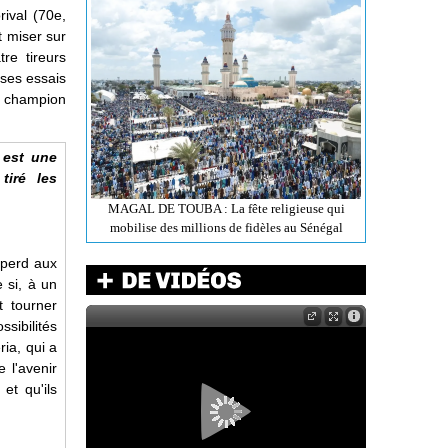
rival (70e,
 miser sur
re tireurs
 ses essais
e champion
 est une
tiré les
MAGAL DE TOUBA : La fête religieuse qui
mobilise des millions de fidèles au Sénégal
 perd aux
e si, à un
t tourner
sibilités
ria, qui a
 l'avenir
et qu'ils