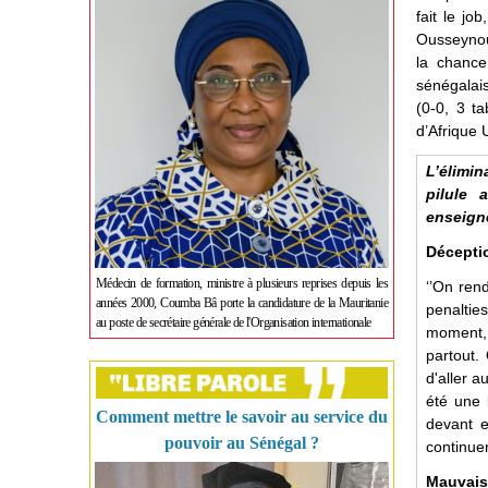
fait le jo
Ousseynou
la chance
sénégalais
(0-0, 3 t
d’Afrique 
L’élimi
pilule 
enseigne
Décepti
Médecin de formation, ministre à plusieurs reprises depuis les
‘’On ren
années 2000, Coumba Bâ porte la candidature de la Mauritanie
penalties
au poste de secrétaire générale de l'Organisation internationale
moment, 
partout.
d'aller a
été une 
Comment mettre le savoir au service du
devant e
pouvoir au Sénégal ?
continuen
Mauvais