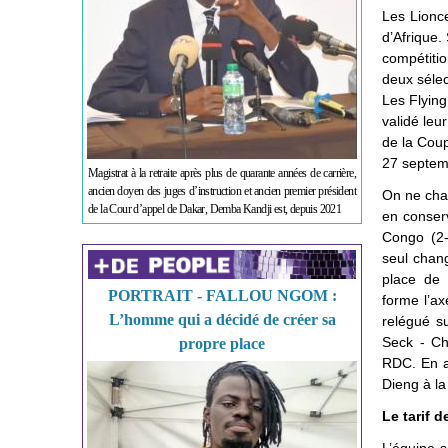
Les Lionce
d’Afrique.
compétitio
deux sélec
Les Flying
validé leu
de la Coup
27 septem
Magistrat à la retraite après plus de quarante années de carrière,
ancien doyen des juges d’instruction et ancien premier président
On ne chan
de la Cour d’appel de Dakar, Demba Kandji est, depuis 2021
en conser
Congo (2-
seul chang
place de 
PORTRAIT - FALLOU NGOM :
forme l’ax
L’homme qui a décidé de créer sa
relégué s
Seck - Che
propre place
RDC. En a
Dieng à la
Le tarif d