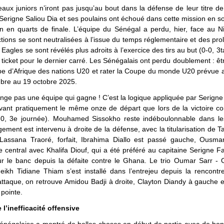
aux juniors n’iront pas jusqu’au bout dans la défense de leur titre 
 Serigne Saliou Dia et ses poulains ont échoué dans cette mission en so
n en quarts de finale. L’équipe du Sénégal a perdu, hier, face au N
tions se sont neutralisées à l’issue du temps réglementaire et des pro
 Eagles se sont révélés plus adroits à l’exercice des tirs au but (0-0, 3t
r ticket pour le dernier carré. Les Sénégalais ont perdu doublement : êt
e d’Afrique des nations U20 et rater la Coupe du monde U20 prévue a
bre au 19 octobre 2025.
ge pas une équipe qui gagne ! C’est la logique appliquée par Serigne
vant pratiquement le même onze de départ que lors de la victoire co
0, 3e journée). Mouhamed Sissokho reste indéboulonnable dans le
ement est intervenu à droite de la défense, avec la titularisation de Ta
Lassana Traoré, forfait, Ibrahima Diallo est passé gauche, Ousm
e central avec Khalifa Diouf, qui a été préféré au capitaine Serigne Fa
ur le banc depuis la défaite contre le Ghana. Le trio Oumar Sarr -
ikh Tidiane Thiam s’est installé dans l’entrejeu depuis la rencontr
ttaque, on retrouve Amidou Badji à droite, Clayton Diandy à gauche e
 pointe.
e l’inefficacité offensive