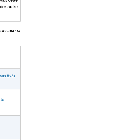
vait cette
aire autre
GES DIATTA
rs fixés
 la