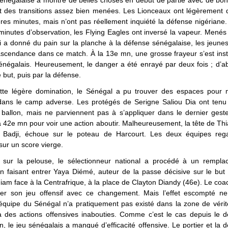
sénégalaise a montré de belles choses en début de partie avec de bon
et des transitions assez bien menées. Les Lionceaux ont légèrement 
res minutes, mais n’ont pas réellement inquiété la défense nigériane
inutes d’observation, les Flying Eagles ont inversé la vapeur. Menés
i a donné du pain sur la planche à la défense sénégalaise, les jeune
’ascendance dans ce match. À la 13e mn, une grosse frayeur s’est ins
énégalais. Heureusement, le danger a été enrayé par deux fois ; d’ab
 but, puis par la défense.
tte légère domination, le Sénégal a pu trouver des espaces pour
dans le camp adverse. Les protégés de Serigne Saliou Dia ont tenu e
e ballon, mais ne parviennent pas à s’appliquer dans le dernier geste.
a 42e mn pour voir une action aboutir. Malheureusement, la tête de Th
 Badji, échoue sur le poteau de Harcourt. Les deux équipes reg
 sur un score vierge.
 sur la pelouse, le sélectionneur national a procédé à un rempl
en faisant entrer Yaya Diémé, auteur de la passe décisive sur le but
iam face à la Centrafrique, à la place de Clayton Diandy (46e). Le coa
er son jeu offensif avec ce changement. Mais l’effet escompté ne
’équipe du Sénégal n’a pratiquement pas existé dans la zone de véri
à des actions offensives inabouties. Comme c’est le cas depuis le d
n, le jeu sénégalais a manqué d’efficacité offensive. Le portier et la 