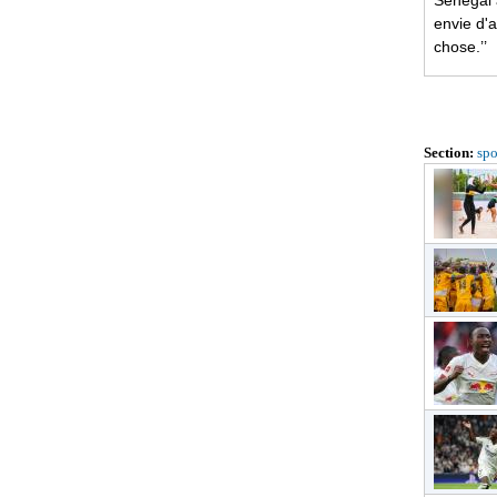
Sénégal a
envie d'a
chose.’’
Section:
spo