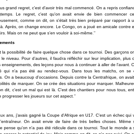
lus grand regret, c'est d'avoir très mal commencé. On a repris confianc
temps. Le regret, c'est qu'on avait envie de bien commencer ce
usement, comme on dit, on s'était très bien préparé par rapport à 
t là. Après, on change encore. Le Congo, on a joué en amicale contre e
irs. Mais on ne peut que s’en vouloir à soi-même.’’
nements
it la possibilité de faire quelque chose dans ce tournoi. Des garçons o
t le niveau. Pour d’autres, il faudra réfléchir sur leur implication, plus
 enseignements, des leçons pour nous à continuer à aller de l'avant. C
cité qui n'a pas été au rendez-vous. Dans tous les matchs, on se
s. On a beaucoup d'occasions. Depuis contre la Centrafrique, on avai
bilités de marquer. On se crée des situations pour marquer. Malheur
 dit, c'est un mal qui est là. C'est des chantiers pour nous tous, ent
e progresser les joueurs sur cet aspect.’’
deux ans, j'avais gagné la Coupe d'Afrique en U17. C'est un échec qui 
’entraîneur. On avait envie de faire de très belles choses. Même 
 je pense qu'on n'a pas été ridicule dans ce tournoi. Tout le monde a 