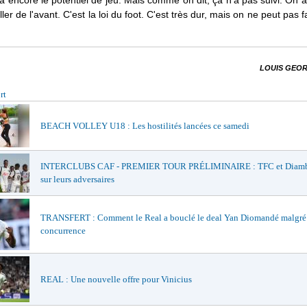
 encore le potentiel de jeu. Mais comme on dit, ça n'a pas suivi. On a
ller de l'avant. C'est la loi du foot. C'est très dur, mais on ne peut pas f
LOUIS GEOR
rt
BEACH VOLLEY U18 : Les hostilités lancées ce samedi
INTERCLUBS CAF - PREMIER TOUR PRÉLIMINAIRE : TFC et Diamba
sur leurs adversaires
TRANSFERT : Comment le Real a bouclé le deal Yan Diomandé malgré
concurrence
REAL : Une nouvelle offre pour Vinicius