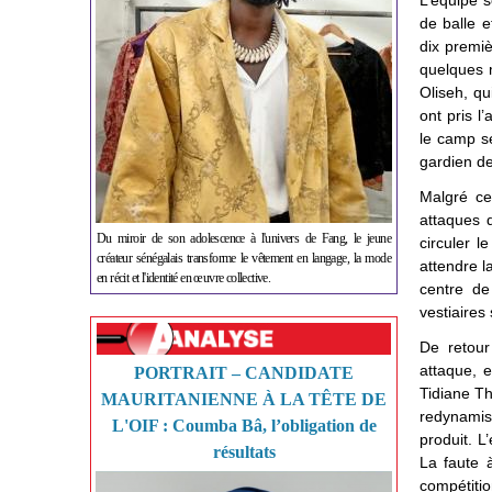
L’équipe 
de balle 
dix premiè
quelques m
Oliseh, qu
ont pris l
le camp s
gardien de
Malgré ce
attaques 
Du miroir de son adolescence à l'univers de Fang, le jeune
circuler l
créateur sénégalais transforme le vêtement en langage, la mode
attendre l
en récit et l'identité en œuvre collective.
centre de
vestiaires
De retour
attaque, 
PORTRAIT – CANDIDATE
Tidiane Th
MAURITANIENNE À LA TÊTE DE
redynamis
L'OIF : Coumba Bâ, l’obligation de
produit. L
résultats
La faute 
compétitio