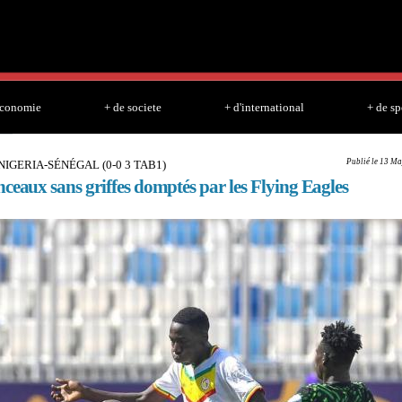
Skip to
main
content
economie
+ de societe
+ d'international
+ de sp
Publié le 13 Ma
 NIGERIA-SÉNÉGAL (0-0 3 TAB1)
ceaux sans griffes domptés par les Flying Eagles