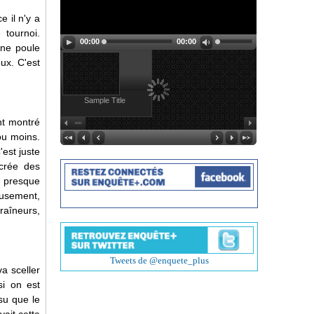
e il n'y a
 tournoi.
00:00
00:00
une poule
ux. C'est
Sample Title
nt montré
 ou moins.
'est juste
 crée des
t presque
eusement,
raîneurs,
Tweets de @enquete_plus
va sceller
si on est
su que le