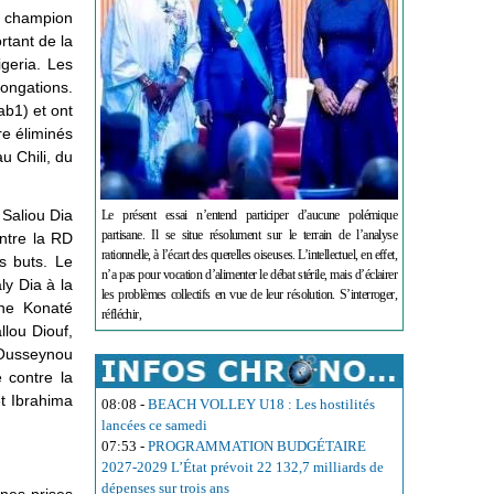
de champion
rtant de la
igeria. Les
longations.
ab1) et ont
re éliminés
u Chili, du
 Saliou Dia
Le présent essai n’entend participer d’aucune polémique
partisane. Il se situe résolument sur le terrain de l’analyse
ntre la RD
rationnelle, à l’écart des querelles oiseuses. L’intellectuel, en effet,
s buts. Le
n’a pas pour vocation d’alimenter le débat stérile, mais d’éclairer
ly Dia à la
les problèmes collectifs en vue de leur résolution. S’interroger,
ane Konaté
réfléchir,
llou Diouf,
 Ousseynou
e contre la
t Ibrahima
08:08
-
BEACH VOLLEY U18 : Les hostilités
lancées ce samedi
07:53
-
PROGRAMMATION BUDGÉTAIRE
2027-2029 L’État prévoit 22 132,7 milliards de
dépenses sur trois ans