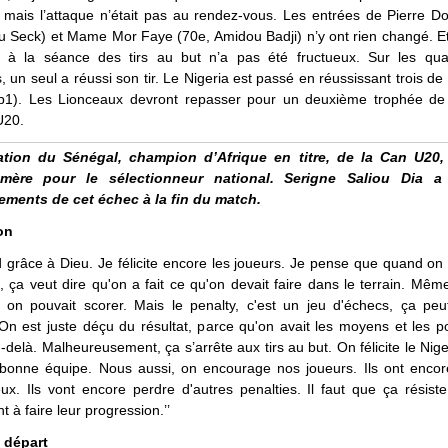
b, mais l’attaque n’était pas au rendez-vous. Les entrées de Pierre Do
 Seck) et Mame Mor Faye (70e, Amidou Badji) n’y ont rien changé. Et
 à la séance des tirs au but n’a pas été fructueux. Sur les quat
, un seul a réussi son tir. Le Nigeria est passé en réussissant trois de
ab1). Les Lionceaux devront repasser pour un deuxième trophée d
U20.
nation du Sénégal, champion d’Afrique en titre, de la Can U20,
amère pour le sélectionneur national. Serigne Saliou Dia a 
ments de cet échec à la fin du match.
on
d grâce à Dieu. Je félicite encore les joueurs. Je pense que quand on
, ça veut dire qu'on a fait ce qu'on devait faire dans le terrain. Mêm
on pouvait scorer. Mais le penalty, c'est un jeu d'échecs, ça peu
 On est juste déçu du résultat, parce qu'on avait les moyens et les pos
u-delà. Malheureusement, ça s’arrête aux tirs au but. On félicite le Nige
bonne équipe. Nous aussi, on encourage nos joueurs. Ils ont encore
ux. Ils vont encore perdre d'autres penalties. Il faut que ça résiste 
t à faire leur progression.’’
 départ