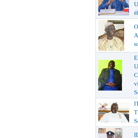
U
é
O
A
s
E
U
C
v
S
I
T
S
I