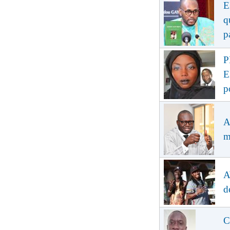
E
q
p
P
E
p
A
m
A
d
C