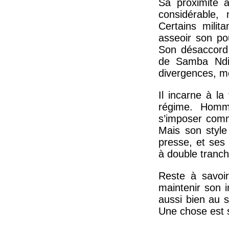
Sa proximité 
considérable,
Certains milita
asseoir son pou
Son désaccord 
de Samba Ndia
divergences, m
Il incarne à la
régime. Homme
s’imposer comm
Mais son style 
presse, et ses
à double tranch
Reste à savoir
maintenir son in
aussi bien au 
Une chose est sû