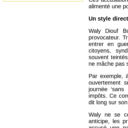
alimenté une po
Un style direc
Waly Diouf Bo
provocateur. Tr
entrer en guer
citoyens, synd
souvent teinté
ne mâche pas 
Par exemple, à
ouvertement sur
journée ‘sans
impôts. Ce com
dit long sur so
Waly ne se co
anticipe, les 
accusé une pa