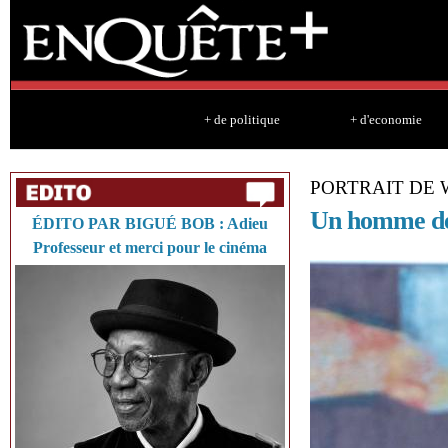
Sk
ma
co
+ de politique
+ d'economie
PORTRAIT DE 
Un homme de 
ÉDITO PAR BIGUÉ BOB : Adieu
Professeur et merci pour le cinéma