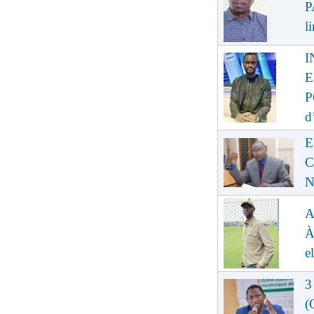
P
l
I
E
P
d
E
C
N
A
À
e
3
(