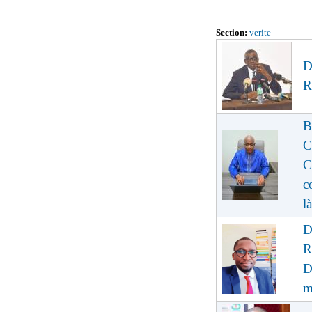
Section:
verite
D
R
B
C
C
c
là
D
R
D
m