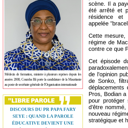
scène. Il a pay
été arrêté et 
résidence et 
appelée "bracel
Cette mesure, 
régime de Mack
contre ce que Pa
Cet épisode du
paradoxalement 
de l’opinion pub
Médecin de formation, ministre à plusieurs reprises depuis les
années 2000, Coumba Bâ porte la candidature de la Mauritanie
de Sonko, filt
au poste de secrétaire générale de l'Organisation internationale
déplacements d
Pros, Bodian a 
pour protéger 
d’être nommé, 
DISCOURS DU PR PAPA FARY
nouveau régime
SEYE : QUAND LA PAROLE
stratégique et 
ÉDUCATIVE DEVIENT UNE