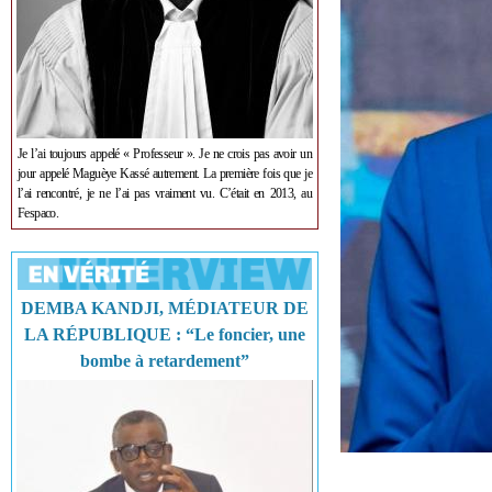
Je l’ai toujours appelé « Professeur ». Je ne crois pas avoir un
jour appelé Maguèye Kassé autrement. La première fois que je
l’ai rencontré, je ne l’ai pas vraiment vu. C’était en 2013, au
Fespaco.
DEMBA KANDJI, MÉDIATEUR DE
LA RÉPUBLIQUE : “Le foncier, une
bombe à retardement”