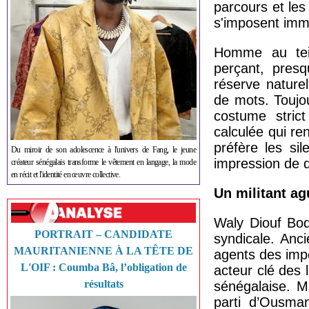
parcours et le
s'imposent immé
Homme au tein
perçant, presq
réserve nature
de mots. Toujou
costume strict
calculée qui re
préfère les si
Du miroir de son adolescence à l'univers de Fang, le jeune
impression de d
créateur sénégalais transforme le vêtement en langage, la mode
en récit et l'identité en œuvre collective.
Un militant ag
Waly Diouf Bod
PORTRAIT – CANDIDATE
syndicale. Anc
MAURITANIENNE À LA TÊTE DE
agents des imp
L'OIF : Coumba Bâ, l’obligation de
acteur clé des l
résultats
sénégalaise. M
parti d’Ousman