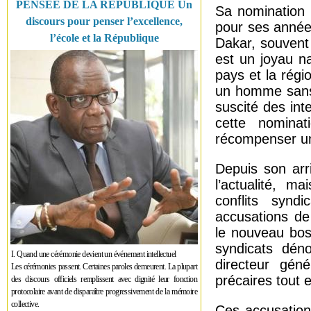
PENSÉE DE LA RÉPUBLIQUE Un
Sa nomination 
discours pour penser l’excellence,
pour ses année
l’école et la République
Dakar, souvent
est un joyau na
pays et la régio
un homme sans 
suscité des int
cette nomina
récompenser un 
Depuis son arr
l’actualité, m
conflits synd
accusations de
le nouveau bos
syndicats dén
I. Quand une cérémonie devient un événement intellectuel
directeur géné
Les cérémonies passent. Certaines paroles demeurent. La plupart
précaires tout 
des discours officiels remplissent avec dignité leur fonction
protocolaire avant de disparaître progressivement de la mémoire
collective.
Ces accusations