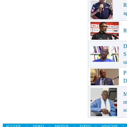
R
a
R
D
S
u
P
D
M
m
s
ACCUEIL
|
VIDEO
|
PHOTOS
|
EDITO
|
ANALYSE
|