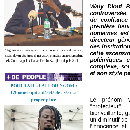
Waly Diouf B
controversée,
de confiance
première heur
domaines est 
directeur gén
des institutio
Magistrat à la retraite après plus de quarante années de carrière,
cette ascensi
ancien doyen des juges d’instruction et ancien premier président
polémiques e
de la Cour d’appel de Dakar, Demba Kandji est, depuis 2021
complexe, sou
et son style p
PORTRAIT - FALLOU NGOM :
L’homme qui a décidé de créer sa
Le prénom Wal
propre place
‘’protecteur’
bienveillante, g
un diminutif de 
l’innocence et