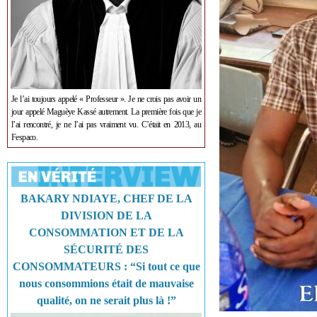
Je l’ai toujours appelé « Professeur ». Je ne crois pas avoir un
jour appelé Maguèye Kassé autrement. La première fois que je
l’ai rencontré, je ne l’ai pas vraiment vu. C’était en 2013, au
Fespaco.
BAKARY NDIAYE, CHEF DE LA
DIVISION DE LA
CONSOMMATION ET DE LA
SÉCURITÉ DES
CONSOMMATEURS : “Si tout ce que
nous consommions était de mauvaise
qualité, on ne serait plus là !”