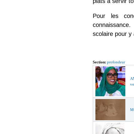
plats à servir t
Pour les con
connaissance. 
scolaire pour y
Section:
profondeur
AM
vo
MO