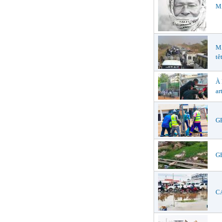
MA
M
tê
À
ar
GE
GE
CA