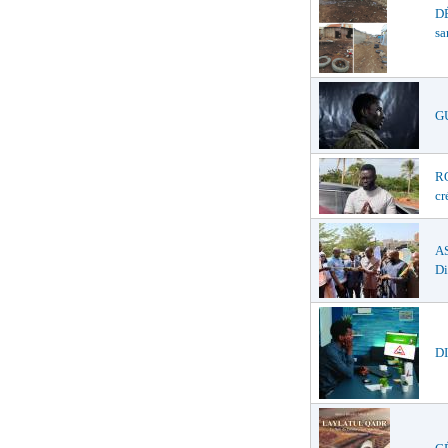
D
sa
G
R
cr
A
Di
DI