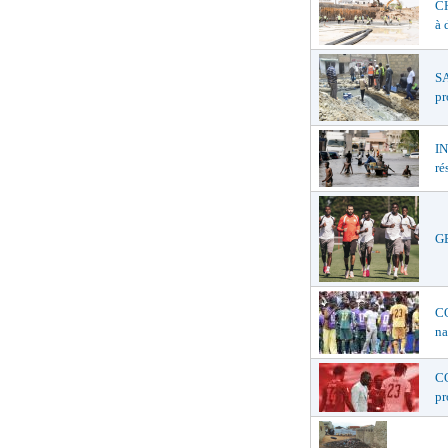
C
à 
SA
pr
I
ré
GE
C
na
C
p