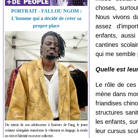
choses, surtou
PORTRAIT - FALLOU NGOM :
Nous vivons d
L’homme qui a décidé de créer sa
assez d'import
propre place
enfants, aussi
cantines scola
qui me semble p
Quelle est leu
Le rôle de ces
mène dans mon é
friandises chin
structures san
les enfants, su
Du miroir de son adolescence à l'univers de Fang, le jeune
leur cursus sco
créateur sénégalais transforme le vêtement en langage, la mode
en récit et l'identité en œuvre collective.