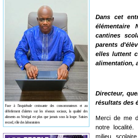
Dans cet entr
élémentaire 
cantines scol
parents d'élè
elles luttent 
alimentation, 
Directeur, que
résultats des 
Face à l'inquiétude croissante des consommateurs et au
déferlement d'alertes sur les réseaux sociaux, la qualité des
aliments au Sénégal est plus que jamais sous la loupe. Saisies
Merci de me do
record, rôle des laboratoires
notre localité
milieu scolai