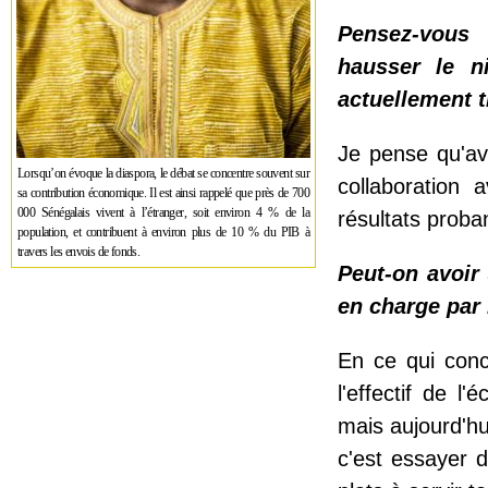
Pensez-vous 
hausser le n
actuellement 
Je pense qu'av
Lorsqu’on évoque la diaspora, le débat se concentre souvent sur
collaboration 
sa contribution économique. Il est ainsi rappelé que près de 700
000 Sénégalais vivent à l’étranger, soit environ 4 % de la
résultats proban
population, et contribuent à environ plus de 10 % du PIB à
travers les envois de fonds.
Peut-on avoir 
en charge par 
En ce qui conc
l'effectif de l
mais aujourd'hu
c'est essayer d