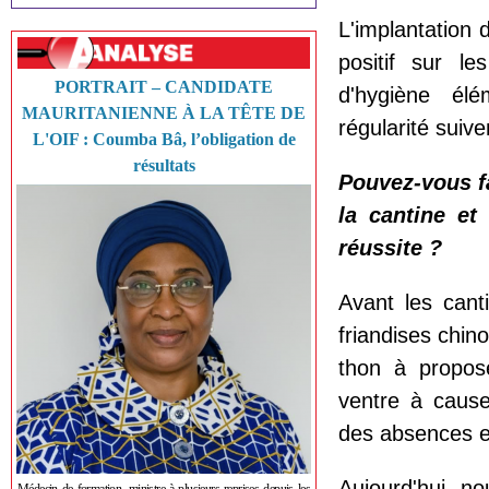
L'implantation 
positif sur le
PORTRAIT – CANDIDATE
d'hygiène élé
MAURITANIENNE À LA TÊTE DE
régularité suive
L'OIF : Coumba Bâ, l’obligation de
résultats
Pouvez-vous fa
la cantine et
réussite ?
Avant les cant
friandises chin
thon à propos
ventre à cause
des absences et
Aujourd'hui, no