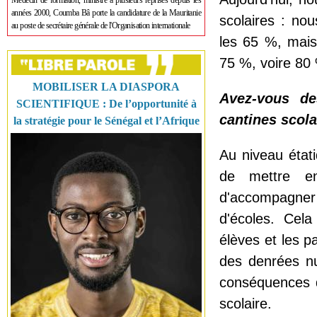
Médecin de formation, ministre à plusieurs reprises depuis les
années 2000, Coumba Bâ porte la candidature de la Mauritanie
scolaires : no
au poste de secrétaire générale de l'Organisation internationale
les 65 %, mai
75 %, voire 80 
MOBILISER LA DIASPORA
Avez-vous de
SCIENTIFIQUE : De l’opportunité à
cantines scola
la stratégie pour le Sénégal et l’Afrique
Au niveau étati
de mettre en
d'accompagner 
d'écoles. Cela
élèves et les p
des denrées nu
conséquences q
scolaire.