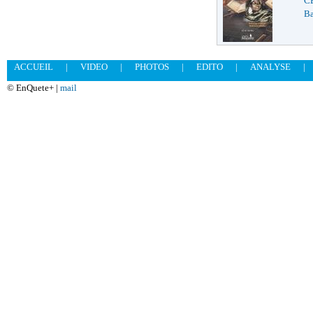
C
Ba
ACCUEIL
|
VIDEO
|
PHOTOS
|
EDITO
|
ANALYSE
|
© EnQuete+ |
mail