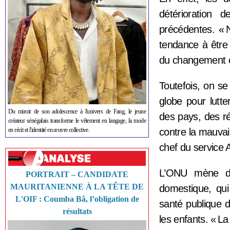
détérioration 
précédentes. « 
tendance à être
du changement cl
Toutefois, on se
globe pour lutt
Du miroir de son adolescence à l'univers de Fang, le jeune
des pays, des ré
créateur sénégalais transforme le vêtement en langage, la mode
en récit et l'identité en œuvre collective.
contre la mauvais
chef du service
L’ONU mène des
PORTRAIT – CANDIDATE
MAURITANIENNE À LA TÊTE DE
domestique, qui
L'OIF : Coumba Bâ, l’obligation de
santé publique d
résultats
les enfants. « L