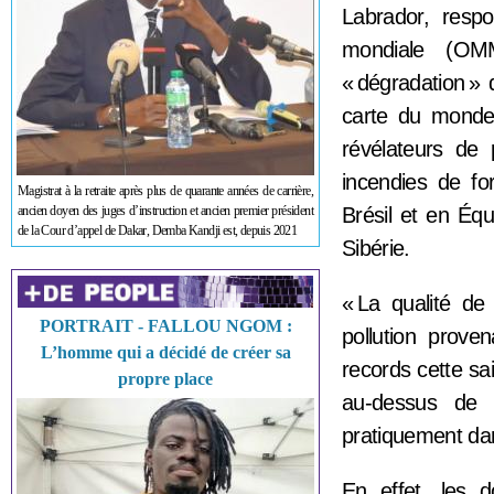
Labrador, respo
mondiale (OM
« dégradation » 
carte du monde
révélateurs de 
incendies de fo
Magistrat à la retraite après plus de quarante années de carrière,
ancien doyen des juges d’instruction et ancien premier président
Brésil et en Équ
de la Cour d’appel de Dakar, Demba Kandji est, depuis 2021
Sibérie.
« La qualité de
PORTRAIT - FALLOU NGOM :
pollution prove
L’homme qui a décidé de créer sa
records cette sa
propre place
au-dessus de l
pratiquement dans
En effet, les 