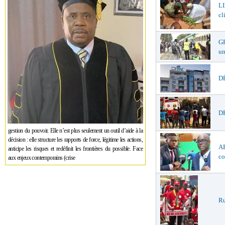
LI
cl
GR
un
DÉ
DR
gestion du pouvoir. Elle n’est plus seulement un outil d’aide à la
décision : elle structure les rapports de force, légitime les actions,
AF
anticipe les risques et redéfinit les frontières du possible. Face
co
aux enjeux contemporains (crise
Ru