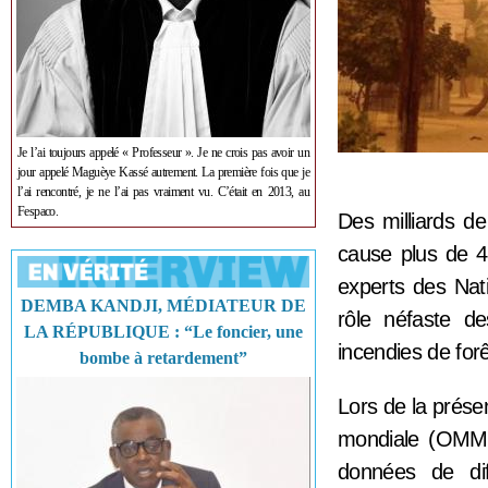
Je l’ai toujours appelé « Professeur ». Je ne crois pas avoir un
jour appelé Maguèye Kassé autrement. La première fois que je
l’ai rencontré, je ne l’ai pas vraiment vu. C’était en 2013, au
Fespaco.
Des milliards de
cause plus de 4
experts des Nati
DEMBA KANDJI, MÉDIATEUR DE
rôle néfaste d
LA RÉPUBLIQUE : “Le foncier, une
incendies de forê
bombe à retardement”
Lors de la prése
mondiale (OMM) s
données de di