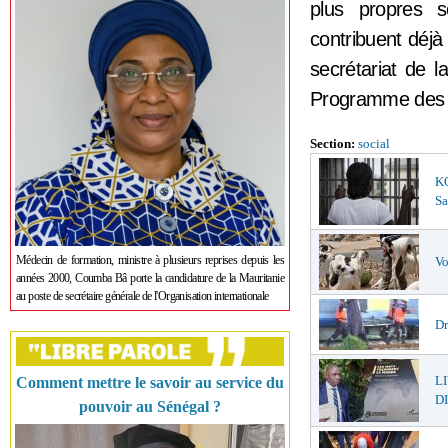
plus propres s
contribuent déjà
secrétariat de l
Programme des N
Section:
social
K
Sa
Médecin de formation, ministre à plusieurs reprises depuis les
Vo
années 2000, Coumba Bâ porte la candidature de la Mauritanie
au poste de secrétaire générale de l'Organisation internationale
Dr
L
Comment mettre le savoir au service du
DI
pouvoir au Sénégal ?