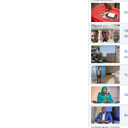
Pé
O
MŒ
S
an
Te
Dé
Re