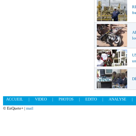
R
fr
A
lo
U
un
DÉ
ACCUEIL
|
VIDEO
|
PHOTOS
|
EDITO
|
ANALYSE
|
© EnQuete+ |
mail