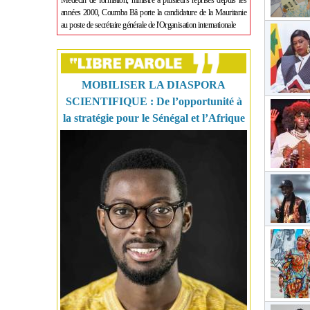
Médecin de formation, ministre à plusieurs reprises depuis les
années 2000, Coumba Bâ porte la candidature de la Mauritanie
au poste de secrétaire générale de l'Organisation internationale
MOBILISER LA DIASPORA
SCIENTIFIQUE : De l’opportunité à
la stratégie pour le Sénégal et l’Afrique