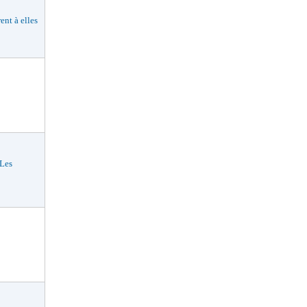
nt à elles
Les