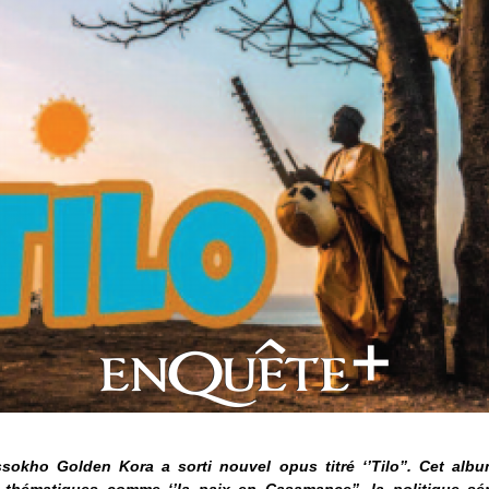
sokho Golden Kora a sorti nouvel opus titré ‘’Tilo’’. Cet alb