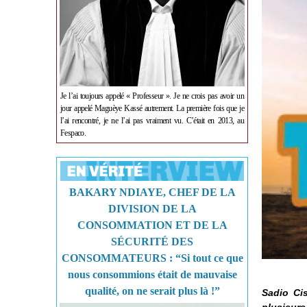
Je l’ai toujours appelé « Professeur ». Je ne crois pas avoir un
jour appelé Maguèye Kassé autrement. La première fois que je
l’ai rencontré, je ne l’ai pas vraiment vu. C’était en 2013, au
Fespaco.
BAKARY NDIAYE, CHEF DE LA
DIVISION DE LA
CONSOMMATION ET DE LA
SÉCURITÉ DES
CONSOMMATEURS : “Si tout ce que
nous consommions était de mauvaise
qualité, on ne serait plus là !”
Sadio Cis