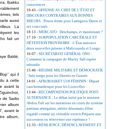
ora, Ibakku
consciences
dérablement
19:43
-
OFFENSE AU CHEF DE L’ÉTAT ET
hèmes, tels
DISCOURS CONTRAIRES AUX BONNES
parle aussi
MŒURS : Prison ferme pour Lamignou Darou et
rilleux. La
ses coaccusés
18:13
-
MERCATO : Deschamps, et maintenant ?
épeint les
17:10
-
SURPOPULATION CARCÉRALE ET
ho fait un
DÉTENTION PROVISOIRE : L’État annonce
deux nouvelles prisons à Malicounda et Louga
16:07
-
SECRÉTARIAT GÉNÉRAL ONU :
laye Baldé,
Comment la campagne de Macky Sall espère
rebondir
15:46
-
RÉGIME MILITAIRE ET DÉMOCRATIE
Bop’’ qui il
: Sale temps pour les libertés en Guinée
ndu à cette
14:01
-
AFROBASKET U18 FÉMININ : Départ
ue avant la
cauchemardesque pour les Lioncelles
13:44
-
RECOMPOSITION POLITIQUE POST-
Ziguinchor,
ALTERNANCE : Le débat initié par le ministre
e de Sadio
Abdou Fall sur les mutations en cours du système
emier album
partisan sénégalais, mérite désormais d'être
7, avant le
regardé comme un véritable exercicPréparer une
utre album,
succession ou réinventer une espérance ?
12:33
-
RÉSILIENCE, DÉSENCLAVEMENT ET