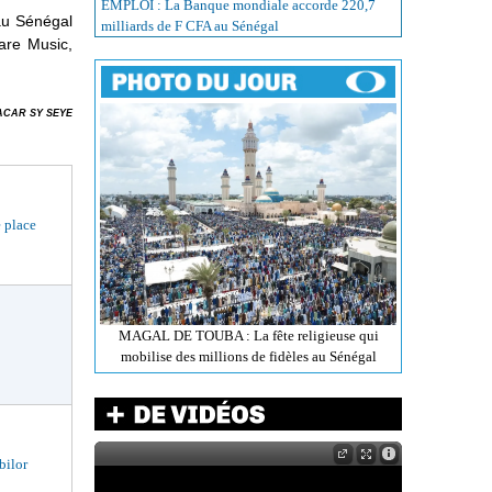
EMPLOI : La Banque mondiale accorde 220,7
 au Sénégal
milliards de F CFA au Sénégal
Hare Music,
CAR SY SEYE
 place
MAGAL DE TOUBA : La fête religieuse qui
mobilise des millions de fidèles au Sénégal
bilor