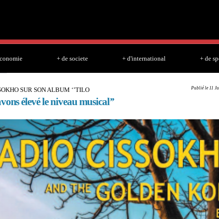
Skip to
main
content
economie
+ de societe
+ d'international
+ de sp
Publié le 11 J
SOKHO SUR SON ALBUM ‘’TILO
vons élevé le niveau musical’’