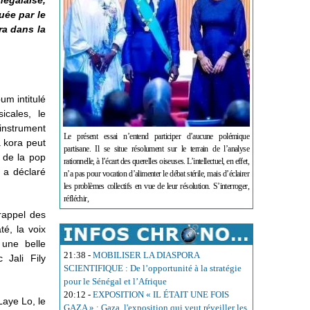
égalaise,
buée par le
ra dans la
um intitulé
sicales, le
instrument
Le présent essai n’entend participer d’aucune polémique
 kora peut
partisane. Il se situe résolument sur le terrain de l’analyse
, de la pop
rationnelle, à l’écart des querelles oiseuses. L’intellectuel, en effet,
, a déclaré
n’a pas pour vocation d’alimenter le débat stérile, mais d’éclairer
les problèmes collectifs en vue de leur résolution. S’interroger,
réfléchir,
rappel des
é, la voix
une belle
21:38
-
MOBILISER LA DIASPORA
 Jali Fily
SCIENTIFIQUE : De l’opportunité à la stratégie
pour le Sénégal et l’Afrique
20:12
-
EXPOSITION « IL ÉTAIT UNE FOIS
Laye Lo, le
GAZA » : Gaza, l'exposition qui veut réveiller les