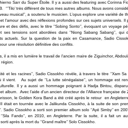
hierno Sarr du Super Étoile. Il y a aussi des featuring avec Corinna Fi
B. ‘’’Tilo’ très différent de tous mes autres albums. Nous avons consi
iveau musical’’, a soutenu le musicien. L’opus explore une variété de t
 et l'amour avec des réflexions profondes sur ces sujets universels. Il 
ure et des défis, avec le titre ‘’Sobing Sonto’’, évoquant un voyage pé
 et ses tensions sont abordées dans ‘’Niong Sabang Sabang’’, qui d
ents actuels. Sur la question de la paix en Casamance, Sadio Cissok
pour une résolution définitive des conflits.
rs, il a mis en lumière le travail de l'ancien maire de Ziguinchor, Abdou
 région.
tité et les racines’’, Sadio Cissokho révèle, à travers le titre ‘’Xam Sa 
ù il vient. Au sujet de ‘’La lutte sénégalaise’’, un hommage est re
culturelle. Il y a aussi un hommage poignant à Hadja Bintou, dispar
cet album. Avec l’aide d'un ancien directeur de l'Alliance française de 
urisson, le Golden Kora Band a été créé après le retour en Angleterr
Il était en tournée avec le Jalikunda Cissokho, à la suite de son pr
’’. Sadio Cissokho a sorti son premier album solo ‘’Ayé Simby’’ en 200
’Sila Fando’’, en 2010, en Angleterre. Par la suite, il a fait un a
, sorti après la mort du ‘’Grand maître’’ Solo Cissokho.