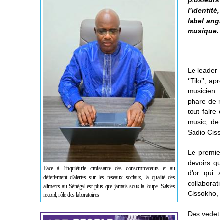
plusieur
l’identité
label ang
musique.
Le leader 
‘’Tilo’’, 
musicien 
phare de 
tout faire
music, de 
Sadio Ciss
Le premie
devoirs q
Face à l'inquiétude croissante des consommateurs et au
d’or qui
déferlement d'alertes sur les réseaux sociaux, la qualité des
collabora
aliments au Sénégal est plus que jamais sous la loupe. Saisies
Cissokho, 
record, rôle des laboratoires
Des vedett