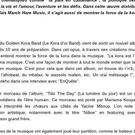
s thématiques comme ‘’la paix en Casamance’’, la politique sén
, la vie et l'amour, l'aventure et les défis. Dans cette œuvre distri
lais March Hare Music, il s’agit aussi de montrer la force de la ko
du Golden Kora Band (Le Kora d'or Band) vient de sortir un nouvel alb
après 10 ans de préparation. Dans cet opus, à travers ses créations mu
entend montrer la force de la kora dans la musique. ‘’La kora est l'
ma musique. C'est une façon de montrer à tout le monde entier que la
 en musique. C'est pour cela que dans cet album, on trouve du r’n’b
l’afrobeat, du mbalax, le wassolo malien, etc. Un vrai métissage !’’
okho dans une interview avec ‘’EnQuête’’.
r morceau de l’album, ‘’Tiilo The Day’’ (La lumière du jour) est un 
uotidiens de l'être humain. Ce morceau est porté par Mariama Kouyat
 a interprété les chœurs aux côtés de Yacine Mboup. L’on note 
tion artistique, notamment avec le titre ‘’Niãne’’ en featuring avec
son grand frère.
es de la musique ont également joué leur partition, comme le batteur 