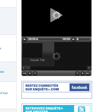
00:00
00:00
s
Sample Title
tre
 d’une