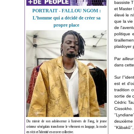
bassiste T
et Master 
PORTRAIT - FALLOU NGOM :
élevé le n
L’homme qui a décidé de créer sa
que la vie
propre place
de l'avent
politique
tiraillem
plaidoyer 
Par ailleu
dans cette
Sur l’'iden
est et d'o
tradition 
sortie de 
Cédric Ta
Cissokho. 
‘’Lyndiane
deuxième ‘
Du miroir de son adolescence à l'univers de Fang, le jeune
créateur sénégalais transforme le vêtement en langage, la mode
‘’Kãbakũ’’
en récit et l'identité en œuvre collective.