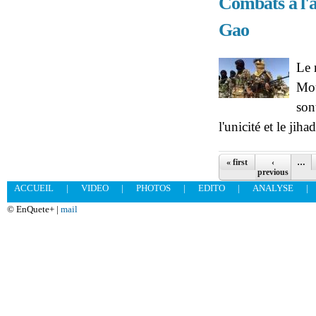
Combats à l'a
Gao
Le 
Mou
son
l'unicité et le ji
Pages
« first
‹
…
previous
ACCUEIL
|
VIDEO
|
PHOTOS
|
EDITO
|
ANALYSE
|
© EnQuete+ |
mail