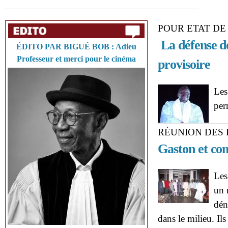
POUR ETAT DE
La défense d
ÉDITO PAR BIGUÉ BOB : Adieu
Professeur et merci pour le cinéma
provisoire
Les
per
RÉUNION DES
Gaston et com
Les
un 
dén
dans le milieu. Il