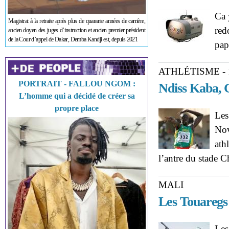
Ca 
Magistrat à la retraite après plus de quarante années de carrière,
red
ancien doyen des juges d’instruction et ancien premier président
de la Cour d’appel de Dakar, Demba Kandji est, depuis 2021
pap
ATHLÉTISME -
PORTRAIT - FALLOU NGOM :
Ndiss Kaba, 
L’homme qui a décidé de créer sa
propre place
Les
Nov
ath
l’antre du stade 
MALI
Les Touaregs 
Les