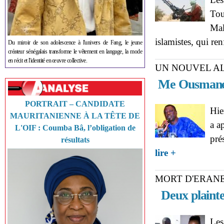
Tou
Mal
islamistes, qui re
Du miroir de son adolescence à l'univers de Fang, le jeune
créateur sénégalais transforme le vêtement en langage, la mode
en récit et l'identité en œuvre collective.
UN NOUVEL AL
Me Ousmane S
PORTRAIT – CANDIDATE
Hie
MAURITANIENNE À LA TÊTE DE
a a
L'OIF : Coumba Bâ, l’obligation de
pré
résultats
about UN NOUVE
lire +
Macky
MORT D'ERAN
Deux plainte
Les