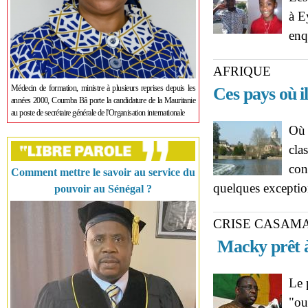
à E
enq
AFRIQUE
Médecin de formation, ministre à plusieurs reprises depuis les
Ces pays où il
années 2000, Coumba Bâ porte la candidature de la Mauritanie
au poste de secrétaire générale de l'Organisation internationale
Où 
cla
con
Comment mettre le savoir au service du
quelques exceptio
pouvoir au Sénégal ?
CRISE CASAM
Macky prêt à
Le 
"ou