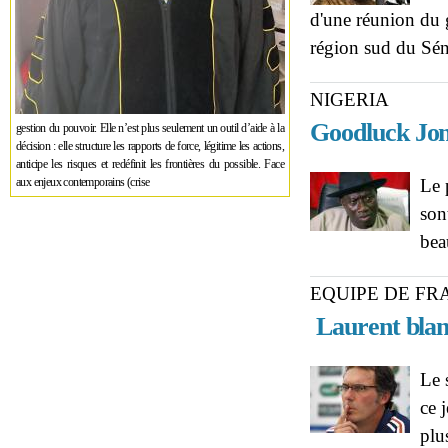
d'une réunion du 
région sud du Sén
NIGERIA
Goodluck Jona
gestion du pouvoir. Elle n’est plus seulement un outil d’aide à la
décision : elle structure les rapports de force, légitime les actions,
anticipe les risques et redéfinit les frontières du possible. Face
aux enjeux contemporains (crise
Le 
son
bea
EQUIPE DE FR
Laurent blanc
Le 
ce 
plu