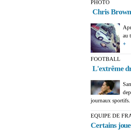
PHOTO
Chris Brown 
Apr
au 
ab
+
FOOTBALL
L'extrême dro
Sam
dep
journaux sportifs
EQUIPE DE FR
Certains joue