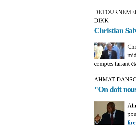
DETOURNEMEN
DIKK
Christian Salv
Chr
mid
comptes faisant é
AHMAT DANSO
"On doit nou
Ahm
pour
lire