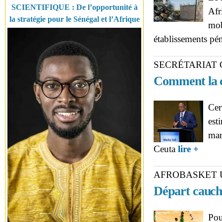
SCIENTIFIQUE : De l’opportunité à
Afr
la stratégie pour le Sénégal et l’Afrique
mob
établissements pé
SECRÉTARIAT
Comment la c
Cer
est
mar
about 
Ceuta
lire +
rebondi
AFROBASKET U
Départ cauch
Pou