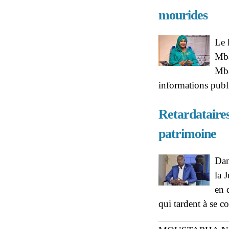
mourides
Le 
Mba
Mba
informations publ
Retardataires
patrimoine
Dan
la 
en 
qui tardent à se c