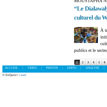
MOUSTAPHA N
“Le Dialawaly
culturel du 
À t
ini
cul
publics et le sect
Pages
1
2
3
4
5
6
ACCUEIL
|
VIDEO
|
PHOTOS
|
EDITO
|
ANALYSE
|
© EnQuete+ |
mail