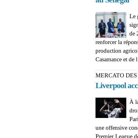
Le 
sig
de 
renforcer la répon
production agrico
Casamance et de l
MERCATO DES
Liverpool ac
À l
dro
Par
une offensive conc
Premier League dè