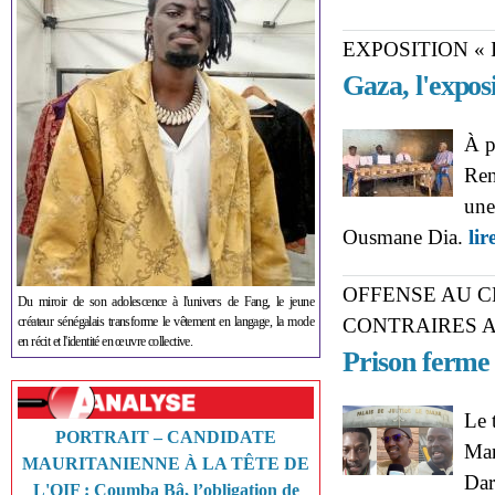
EXPOSITION « 
Gaza, l'exposi
À p
Ren
une
Ousmane Dia.
lir
OFFENSE AU C
Du miroir de son adolescence à l'univers de Fang, le jeune
créateur sénégalais transforme le vêtement en langage, la mode
CONTRAIRES 
en récit et l'identité en œuvre collective.
Prison ferme
Le 
PORTRAIT – CANDIDATE
Man
MAURITANIENNE À LA TÊTE DE
Dar
L'OIF : Coumba Bâ, l’obligation de