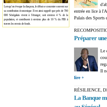
d'a
Lorsqu’on évoque la diaspora, le débat se concentre souvent sur
entrée en lice à 
sa contribution économique. Il est ainsi rappelé que près de 700
000 Sénégalais vivent à l’étranger, soit environ 4 % de la
Palais des Sports 
population, et contribuent à environ plus de 10 % du PIB à
travers les envois de fonds.
RECOMPOSITIO
Préparer une 
Le 
cou
reg
Il 
about RECOMPOS
lire +
Abdou Fall sur l
regardé comme un
RÉSILIENCE, 
La Banque mo
au Sénégal