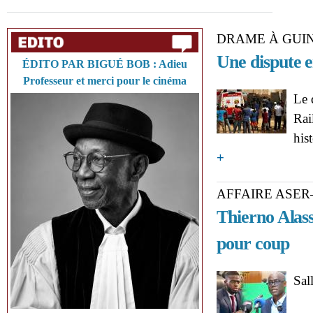
DRAME À GUI
Une dispute e
ÉDITO PAR BIGUÉ BOB : Adieu
Professeur et merci pour le cinéma
Le 
Rai
his
about DRAME À GUINAW
+
AFFAIRE ASE
Thierno Alas
pour coup
Sal