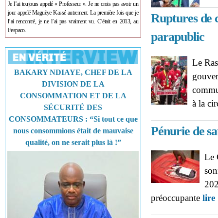
Je l’ai toujours appelé « Professeur ». Je ne crois pas avoir un
jour appelé Maguèye Kassé autrement. La première fois que je
Ruptures de c
l’ai rencontré, je ne l’ai pas vraiment vu. C’était en 2013, au
Fespaco.
parapublic
Le Ras
BAKARY NDIAYE, CHEF DE LA
gouver
DIVISION DE LA
commun
CONSOMMATION ET DE LA
à la c
SÉCURITÉ DES
CONSOMMATEURS : “Si tout ce que
Pénurie de s
nous consommions était de mauvaise
qualité, on ne serait plus là !”
Le 
son
202
préoccupante
lire