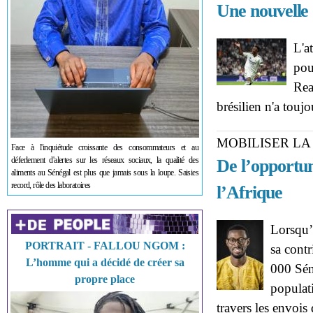
Une nouvelle 
L'a
pou
Rea
brésilien n'a touj
MOBILISER LA
Face à l'inquiétude croissante des consommateurs et au
déferlement d'alertes sur les réseaux sociaux, la qualité des
De l’opportuni
aliments au Sénégal est plus que jamais sous la loupe. Saisies
record, rôle des laboratoires
l’Afrique
Lorsqu’
PORTRAIT - FALLOU NGOM :
sa contr
L’homme qui a décidé de créer sa
000 Séné
propre place
populat
travers les envoi