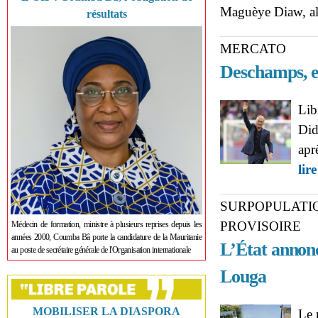
Maguèye Diaw, al
résultats
MERCATO
Deschamps, e
Lib
Did
apr
lire
SURPOPULATI
PROVISOIRE
Médecin de formation, ministre à plusieurs reprises depuis les
années 2000, Coumba Bâ porte la candidature de la Mauritanie
L’État annonc
au poste de secrétaire générale de l'Organisation internationale
Louga
MOBILISER LA DIASPORA
Le 