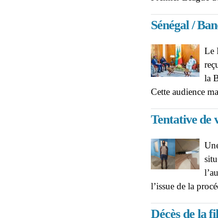
Sénégal / Ba
Le 
reç
la 
Cette audience m
Tentative de 
Une
sit
l’a
l’issue de la pro
Décès de la fi