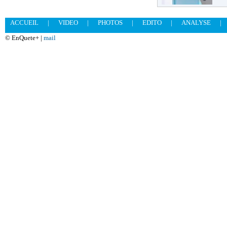
ACCUEIL
|
VIDEO
|
PHOTOS
|
EDITO
|
ANALYSE
|
© EnQuete+ |
mail