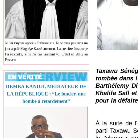
Je l’ai toujours appelé « Professeur ». Je ne crois pas avoir un
jour appelé Maguèye Kassé autrement. La première fois que je
l’ai rencontré, je ne l’ai pas vraiment vu. C’était en 2013, au
Fespaco.
Taxawu Sénéga
tombée dans l'
Barthélemy Dia
DEMBA KANDJI, MÉDIATEUR DE
Khalifa Sall e
LA RÉPUBLIQUE : “Le foncier, une
pour la défait
bombe à retardement”
À la suite de l
parti Taxawu S