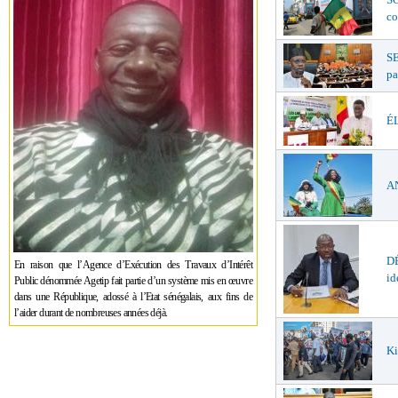
co
S
pa
ÉL
AN
DÉ
En raison que l’Agence d’Exécution des Travaux d’Intérêt
id
Public dénommée Agetip fait partie d’un système mis en œuvre
dans une République, adossé à l’Etat sénégalais, aux fins de
l’aider durant de nombreuses années déjà.
Ki