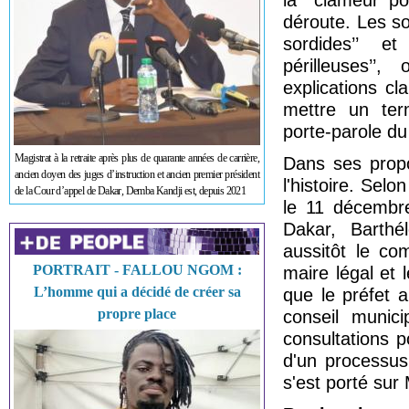
la ‘’clameur p
déroute. Les so
sordides’’ et
périlleuses’’
explications cla
mettre un ter
porte-parole du
Magistrat à la retraite après plus de quarante années de carrière,
Dans ses prop
ancien doyen des juges d’instruction et ancien premier président
l'histoire. Selo
de la Cour d’appel de Dakar, Demba Kandji est, depuis 2021
le 11 décembre
Dakar, Barth
aussitôt le com
PORTRAIT - FALLOU NGOM :
maire légal et 
L’homme qui a décidé de créer sa
que le préfet 
propre place
conseil munic
consultations p
d'un processus 
s'est porté s