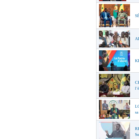
SÉ
AL
KI
C
l’
LO
sa
R
So