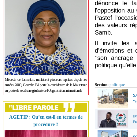
dénonce le fa
l'opposition au
Pastef l'occas
des valeurs ré
Samb.
Il invite les 
d'émotions et 
‘’son ancrage 
politique qu'ell
Médecin de formation, ministre à plusieurs reprises depuis les
Section:
politique
années 2000, Coumba Bâ porte la candidature de la Mauritanie
au poste de secrétaire générale de l'Organisation internationale
SA
“é
I
AGETIP : Qu’en est-il en termes de
Pr
procédure ?
SO