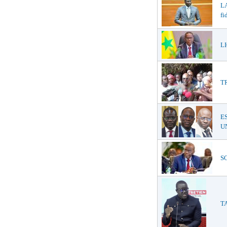
LA
fi
LI
T
E
UN
SO
TA