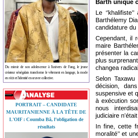
Barth unique 
Le ‘’khalifiste
Barthélemy Dias
candidature du
Cependant, il r
maire Barthéle
présenter la ca
plus surprenant, 
changea radical
Du miroir de son adolescence à l'univers de Fang, le jeune
créateur sénégalais transforme le vêtement en langage, la mode
Selon Taxawu S
en récit et l'identité en œuvre collective.
décision, dan
suspensive et q
à exécution sont
PORTRAIT – CANDIDATE
nous interdisa
MAURITANIENNE À LA TÊTE DE
judiciaire n'éta
L'OIF : Coumba Bâ, l’obligation de
In fine, cette 
résultats
moralité’’ et un