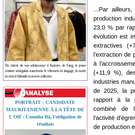
...Par ailleur
production ind
23,0 % par rap
évolution est 
extractives (
l’extraction d
à l’accroisseme
Du miroir de son adolescence à l'univers de Fang, le jeune
créateur sénégalais transforme le vêtement en langage, la mode
(+11,9 %), des
en récit et l'identité en œuvre collective.
industries man
de 2025, la pr
rapport à la 
PORTRAIT – CANDIDATE
combiné de l’
MAURITANIENNE À LA TÊTE DE
L'OIF : Coumba Bâ, l’obligation de
l’activité d’ég
résultats
de production en