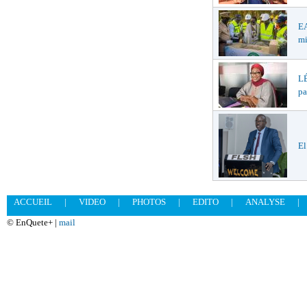
EA
mi
LÉ
pa
El
ACCUEIL
|
VIDEO
|
PHOTOS
|
EDITO
|
ANALYSE
|
© EnQuete+ |
mail