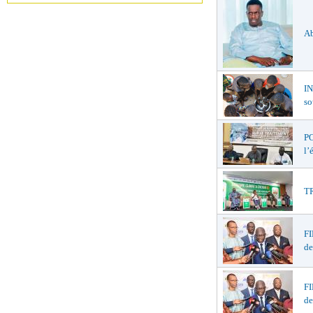
Ab
I
so
PO
l’
TR
F
de
F
de