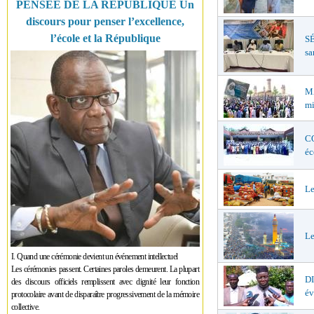
PENSÉE DE LA RÉPUBLIQUE Un
discours pour penser l’excellence,
l’école et la République
SÉ
sa
MA
mi
CO
éc
Le
Le
I. Quand une cérémonie devient un événement intellectuel
Les cérémonies passent. Certaines paroles demeurent. La plupart
D
des discours officiels remplissent avec dignité leur fonction
év
protocolaire avant de disparaître progressivement de la mémoire
collective.