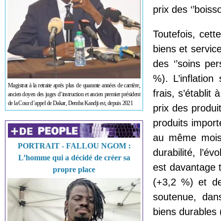
prix des ‘’boiss
Toutefois, cet
biens et servic
des ‘’soins per
%). L’inflation
Magistrat à la retraite après plus de quarante années de carrière,
frais, s’établit
ancien doyen des juges d’instruction et ancien premier président
de la Cour d’appel de Dakar, Demba Kandji est, depuis 2021
prix des produ
produits import
au même mois 
PORTRAIT - FALLOU NGOM :
durabilité, l’
L’homme qui a décidé de créer sa
est davantage t
propre place
(+3,2 %) et d
soutenue, dan
biens durables 