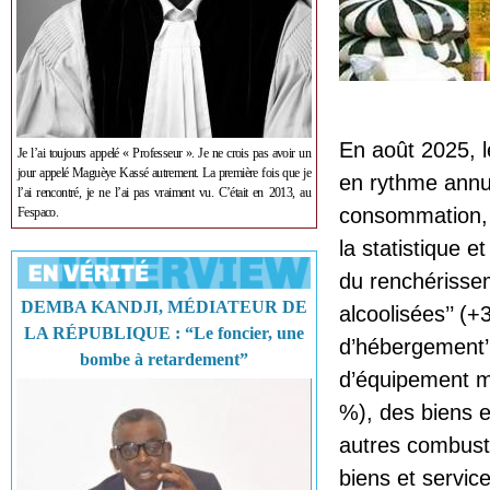
En août 2025, 
Je l’ai toujours appelé « Professeur ». Je ne crois pas avoir un
jour appelé Maguèye Kassé autrement. La première fois que je
en rythme annue
l’ai rencontré, je ne l’ai pas vraiment vu. C’était en 2013, au
consommation, 
Fespaco.
la statistique 
du renchérissem
DEMBA KANDJI, MÉDIATEUR DE
alcoolisées’’ (+
LA RÉPUBLIQUE : “Le foncier, une
d’hébergement’’
bombe à retardement”
d’équipement m
%), des biens et
autres combustib
biens et servic