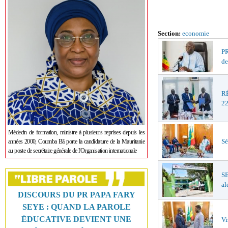
Section:
economie
PR
de
R
22
Médecin de formation, ministre à plusieurs reprises depuis les
Sé
années 2000, Coumba Bâ porte la candidature de la Mauritanie
au poste de secrétaire générale de l'Organisation internationale
S
al
DISCOURS DU PR PAPA FARY
SEYE : QUAND LA PAROLE
ÉDUCATIVE DEVIENT UNE
Vi