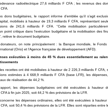
redevance radioélectrique 27,6 milliards F CFA ; les revenus des do
F CFA.
es dons budgétaires, le rapport informe d’emblée qu’il s’agit exclu
pital, mobilisés à hauteur de 19,3 milliards F CFA, représentant se
sions de 241,6 milliards F CFA. ‘’Cette mobilisation particulièrem
un point critique dans l'exécution budgétaire et la mobilisation des f
’’, relève le document budgétaire.
 donateurs, on note principalement : la Banque mondiale, le Fonds 
ernational (Orio) et l’Agence française de développement (AFD).
nses exécutées à moins de 45 % dues essentiellement au ralen
stissements
les recettes ont été mobilisées à hauteur de 2 226,3 milliards F CFA, 
sions estimées à 4 668,9 milliards F CFA (base LFR), les dépenses, 
aux de réalisation de 44,2 %.
rapport, les dépenses budgétaires ont été exécutées à hauteur 
F CFA à fin juin 2025, soit 44,2 % des prévisions de la LFR.
 concerne les dépenses ordinaires, elles ont été exécutées à hauteur
F CFA, soit 50,4 % des prévisions de la LFR. Elles sont réparties entre 