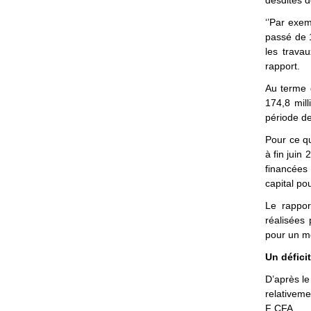
desdites 
‘’Par exem
passé de 1
les travau
rapport.
Au terme d
174,8 mil
période de
Pour ce qu
à fin juin
financées
capital po
Le rappor
réalisées 
pour un mo
Un défici
D’après le
relativeme
F CFA.