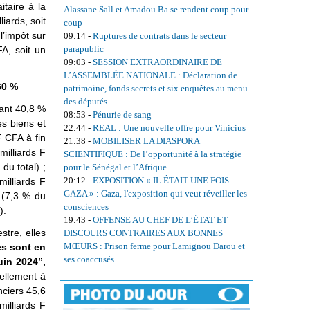
itaire à la
Alassane Sall et Amadou Ba se rendent coup pour
iards, soit
coup
l’impôt sur
09:14
-
Ruptures de contrats dans le secteur
parapublic
A, soit un
09:03
-
SESSION EXTRAORDINAIRE DE
L’ASSEMBLÉE NATIONALE : Déclaration de
60 %
patrimoine, fonds secrets et six enquêtes au menu
des députés
tant 40,8 %
08:53
-
Pénurie de sang
es biens et
22:44
-
REAL : Une nouvelle offre pour Vinicius
F CFA à fin
21:38
-
MOBILISER LA DIASPORA
milliards F
SCIENTIFIQUE : De l’opportunité à la stratégie
du total) ;
pour le Sénégal et l’Afrique
20:12
-
EXPOSITION « IL ÉTAIT UNE FOIS
milliards F
GAZA » : Gaza, l'exposition qui veut réveiller les
A (7,3 % du
consciences
).
19:43
-
OFFENSE AU CHEF DE L’ÉTAT ET
stre, elles
DISCOURS CONTRAIRES AUX BONNES
MŒURS : Prison ferme pour Lamignou Darou et
es sont en
ses coaccusés
in 2024’’,
iellement à
nciers 45,6
milliards F