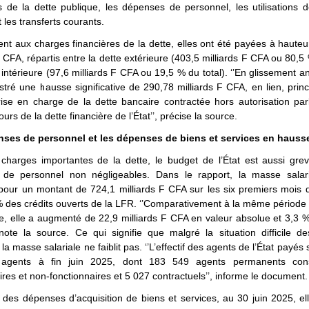
s de la dette publique, les dépenses de personnel, les utilisations 
t les transferts courants.
nt aux charges financières de la dette, elles ont été payées à haute
F CFA, répartis entre la dette extérieure (403,5 milliards F CFA ou 80,5 
e intérieure (97,6 milliards F CFA ou 19,5 % du total). ‘’En glissement an
stré une hausse significative de 290,78 milliards F CFA, en lien, prin
rise en charge de la dette bancaire contractée hors autorisation par
urs de la dette financière de l’État’’, précise la source.
ses de personnel et les dépenses de biens et services en hauss
 charges importantes de la dette, le budget de l’État est aussi gre
de personnel non négligeables. Dans le rapport, la masse salar
pour un montant de 724,1 milliards F CFA sur les six premiers mois d
% des crédits ouverts de la LFR. ‘’Comparativement à la même période
, elle a augmenté de 22,9 milliards F CFA en valeur absolue et 3,3 
, note la source. Ce qui signifie que malgré la situation difficile d
la masse salariale ne faiblit pas. ‘’L’effectif des agents de l’État payés 
agents à fin juin 2025, dont 183 549 agents permanents cons
ires et non-fonctionnaires et 5 027 contractuels’’, informe le document
 des dépenses d’acquisition de biens et services, au 30 juin 2025, el