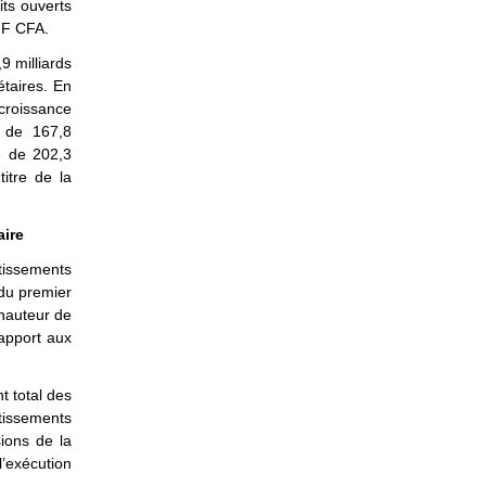
ts ouverts
s F CFA.
9 milliards
étaires. En
 croissance
s de 167,8
e de 202,3
itre de la
aire
stissements
 du premier
 hauteur de
rapport aux
t total des
stissements
sions de la
’exécution