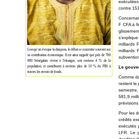
exécutées
contre 151
Concernant
F CFA à fi
glissement
s’expliqu
milliards
Lorsqu’on évoque la diaspora, le débat se concentre souvent sur
milliards
sa contribution économique. Il est ainsi rappelé que près de 700
subvention
000 Sénégalais vivent à l’étranger, soit environ 4 % de la
population, et contribuent à environ plus de 10 % du PIB à
Le gouver
travers les envois de fonds.
Comme dans
restent le
semestre, 
581,9 mill
prévisions
Pour les d
crédits ex
exécutés p
LFR. Le g