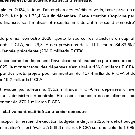
dépenses est plus soutenue au second semestre.
ple, en 2024, le taux d’absorption des crédits ouverts, base prise en 
2 % à fin juin à 73,4 % à fin décembre. Cette situation s’explique par 
x financés sont réalisés et réceptionnés durant le second semestre’’ 
u premier semestre 2025, ajoute la source, les transferts en capital 
liards F CFA, soit 29,3 % des prévisions de la LFR contre 34,83 %
 l’année précédente (294,6 milliards F CFA).
i concerne les dépenses d’investissement financées par ressources e
 2025, le montant total des dépenses s’est situé à 436,6 milliards F CFA.
 par des prêts projets pour un montant de 417,4 milliards F CFA et d
ur 19,2 milliards F CFA.
t évalue par ailleurs à 395,2 milliards F CFA les dépenses d’inve
par l’administration centrale. Elles sont financées essentiellement pa
ntant de 376,1 milliards F CFA.
t relativement maitrisé au premier semestre
 rapport trimestriel d’exécution budgétaire de juin 2025, le déficit budgé
nt maitrisé. Il est évalué à 588,3 milliards F CFA sur une cible de 1 695,