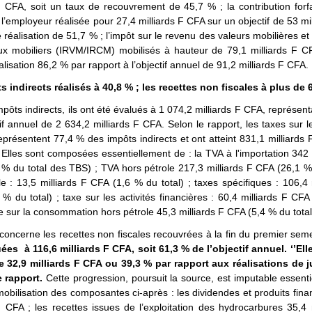
F CFA, soit un taux de recouvrement de 45,7 % ; la contribution forfa
l’employeur réalisée pour 27,4 milliards F CFA sur un objectif de 53 mill
 réalisation de 51,7 % ; l’impôt sur le revenu des valeurs mobilières et 
aux mobiliers (IRVM/IRCM) mobilisés à hauteur de 79,1 milliards F CF
alisation 86,2 % par rapport à l’objectif annuel de 91,2 milliards F CFA.
s indirects réalisés à 40,8 % ; les recettes non fiscales à plus de 
mpôts indirects, ils ont été évalués à 1 074,2 milliards F CFA, représen
tif annuel de 2 634,2 milliards F CFA. Selon le rapport, les taxes sur l
eprésentent 77,4 % des impôts indirects et ont atteint 831,1 milliards 
 Elles sont composées essentiellement de : la TVA à l'importation 342 
% du total des TBS) ; TVA hors pétrole 217,3 milliards F CFA (26,1 % 
e : 13,5 milliards F CFA (1,6 % du total) ; taxes spécifiques : 106,4 
% du total) ; taxe sur les activités financières : 60,4 milliards F CF
axe sur la consommation hors pétrole 45,3 milliards F CFA (5,4 % du total
concerne les recettes non fiscales recouvrées à la fin du premier seme
ées à 116,6 milliards F CFA, soit 61,3 % de l’objectif annuel. ‘’Ell
 32,9 milliards F CFA ou 39,3 % par rapport aux réalisations de ju
e rapport.
Cette progression, poursuit la source, est imputable essent
obilisation des composantes ci-après : les dividendes et produits fina
F CFA ; les recettes issues de l’exploitation des hydrocarbures 35,4 