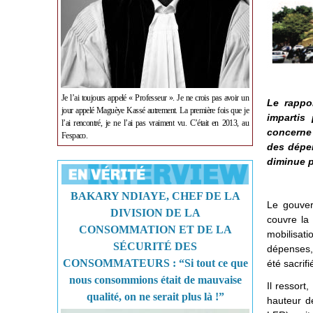
Je l’ai toujours appelé « Professeur ». Je ne crois pas avoir un
Le rappo
jour appelé Maguèye Kassé autrement. La première fois que je
impartis 
l’ai rencontré, je ne l’ai pas vraiment vu. C’était en 2013, au
concerne 
Fespaco.
des dépen
diminue p
BAKARY NDIAYE, CHEF DE LA
Le gouver
DIVISION DE LA
couvre la 
CONSOMMATION ET DE LA
mobilisat
SÉCURITÉ DES
dépenses,
CONSOMMATEURS : “Si tout ce que
été sacrifi
nous consommions était de mauvaise
Il ressort
qualité, on ne serait plus là !”
hauteur d