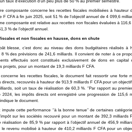
 un taux d’exécution d’un peu plus de 50 % au premier semestre.
re composante concerne les recettes fiscales mobilisées à hauteur 
de F CFA à fin juin 2025, soit 51 % de l’objectif annuel de 4 099,6 milli
e composante est relative aux recettes non fiscales évaluées à 116,6 
61,3 % de l’objectif annuel.
fiscales et non fiscales en hausse, dons en chute
bât blesse, c’est donc au niveau des dons budgétaires réalisés à 
8 % des prévisions de 241,6 milliards. Il convient de noter à ce pro
ents effectués sont constitués exclusivement de dons en capital 
es projets, pour un montant de 19,3 milliards F CFA.
concerne les recettes fiscales, le document fait ressortir une forte m
 directs, recouvrés à hauteur de 913,9 milliards F CFA pour un objecti
lliards, soit un taux de réalisation de 60,3 %. ‘’Par rapport au premi
 2024, les impôts directs ont enregistré une progression de 115,6 m
 indique le document.
 impute cette performance ‘’à la bonne tenue’’ de certaines catégori
impôt sur les sociétés recouvré pour un montant de 392,3 milliards 
 réalisation de 85,9 % par rapport à l’objectif annuel de 456,9 millia
r le revenu mobilisé à hauteur de 410,2 milliards F CFA pour un obje