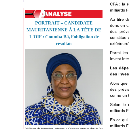
CFA ; la 
milliards 
Au titre d
PORTRAIT – CANDIDATE
dons en ca
MAURITANIENNE À LA TÊTE DE
des prévi
L'OIF : Coumba Bâ, l’obligation de
constitue 
résultats
extérieurs
Parmi les
Invest Int
Les dépe
des inve
Alors que 
des prévi
connu un t
Selon le 
milliards 
En ce qui
milliards 