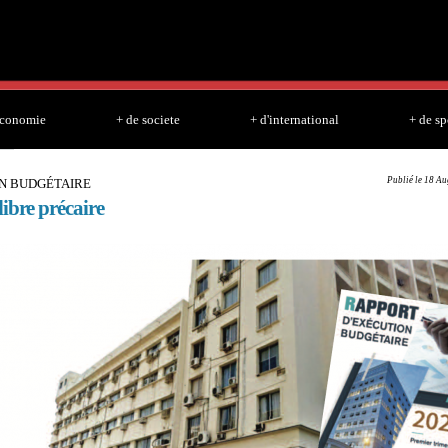
Skip to
main
content
economie
+ de societe
+ d'international
+ de sp
Publié le 18 Au
N BUDGÉTAIRE
ibre précaire