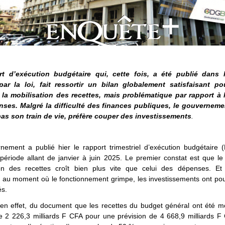
rt d’exécution budgétaire qui, cette fois, a été publié dans l
par la loi, fait ressortir un bilan globalement satisfaisant p
la mobilisation des recettes, mais problématique par rapport à l
ses. Malgré la difficulté des finances publiques, le gouverneme
as son train de vie, préfère couper des investissements
.
nement a publié hier le rapport trimestriel d’exécution budgétaire 
période allant de janvier à juin 2025. Le premier constat est que l
ion des recettes croît bien plus vite que celui des dépenses. Et
 au moment où le fonctionnement grimpe, les investissements ont pou
és.
, en effet, du document que les recettes du budget général ont été m
e 2 226,3 milliards F CFA pour une prévision de 4 668,9 milliards F