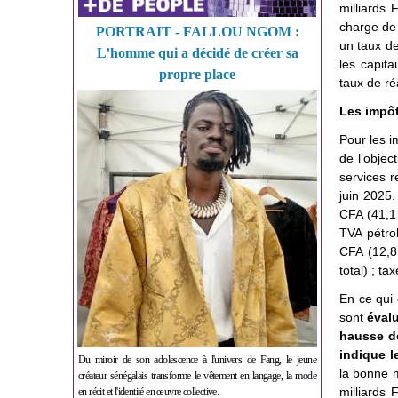
milliards 
charge de 
PORTRAIT - FALLOU NGOM :
un taux de
L’homme qui a décidé de créer sa
les capit
propre place
taux de ré
Les impôt
Pour les i
de l’objec
services r
juin 2025.
CFA (41,1 
TVA pétrol
CFA (12,8 
total) ; t
En ce qui 
sont
évalu
hausse de
indique l
Du miroir de son adolescence à l'univers de Fang, le jeune
la bonne m
créateur sénégalais transforme le vêtement en langage, la mode
milliards 
en récit et l'identité en œuvre collective.