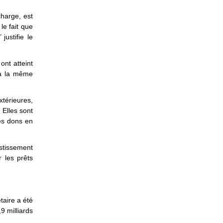
charge, est
le fait que
justifie le
ont atteint
 à la même
xtérieures,
 Elles sont
es dons en
stissement
r les prêts
taire a été
9 milliards