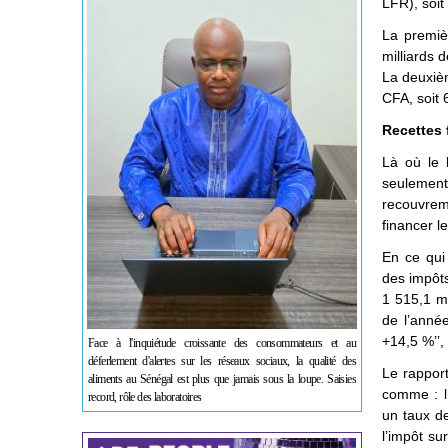
LFR), soit
La premiè
milliards 
La deuxièm
CFA, soit 
Recettes 
Là où le 
seulement 
recouvrem
financer l
En ce qui 
des impôts
1 515,1 mi
de l’année
+14,5 %’’,
Face à l'inquiétude croissante des consommateurs et au
déferlement d'alertes sur les réseaux sociaux, la qualité des
Le rapport
aliments au Sénégal est plus que jamais sous la loupe. Saisies
comme : l’
record, rôle des laboratoires
un taux de
l’impôt su