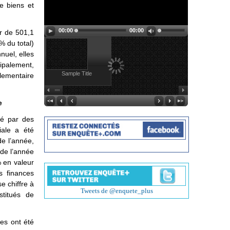
de biens et
00:00
00:00
ur de 501,1
% du total)
nuel, elles
cipalement,
Sample Title
lementaire
e
vé par des
iale a été
e l’année,
 de l’année
% en valeur
es finances
se chiffre à
Tweets de @enquete_plus
titués de
.
les ont été