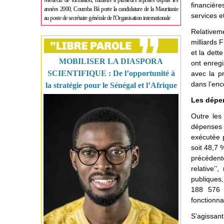
Médecin de formation, ministre à plusieurs reprises depuis les
financière
années 2000, Coumba Bâ porte la candidature de la Mauritanie
services e
au poste de secrétaire générale de l'Organisation internationale
Relativeme
milliards 
et la dett
MOBILISER LA DIASPORA
ont enregi
SCIENTIFIQUE : De l’opportunité à
avec la p
dans l’enco
la stratégie pour le Sénégal et l’Afrique
Les dépen
Outre les
dépenses 
exécutée 
soit 48,7 
précédente
relative’’
publiques, 
188 576 
fonctionna
S’agissant