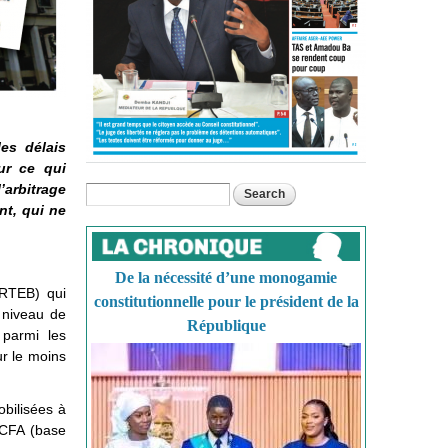
es délais
our ce qui
’arbitrage
Search
Search form
nt, qui ne
De la nécessité d’une monogamie
(RTEB) qui
constitutionnelle pour le président de la
e niveau de
République
 parmi les
r le moins
obilisées à
 CFA (base