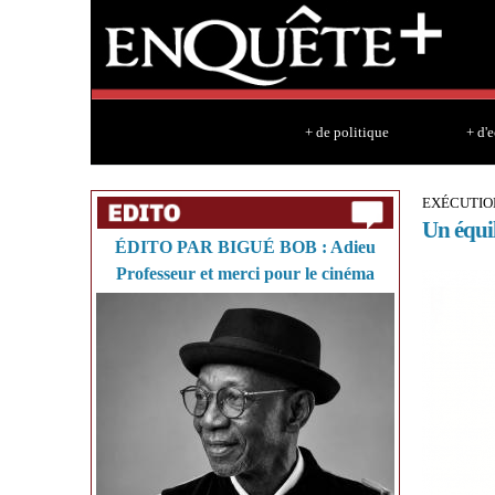
+ de politique
+ d'
EXÉCUTIO
Un équil
ÉDITO PAR BIGUÉ BOB : Adieu
Professeur et merci pour le cinéma