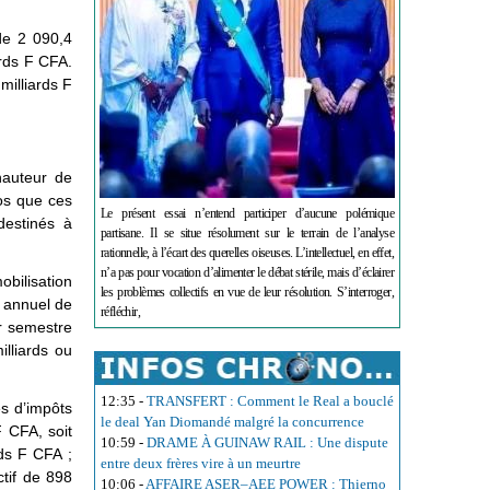
de 2 090,4
ards F CFA.
milliards F
hauteur de
pos que ces
Le présent essai n’entend participer d’aucune polémique
destinés à
partisane. Il se situe résolument sur le terrain de l’analyse
rationnelle, à l’écart des querelles oiseuses. L’intellectuel, en effet,
n’a pas pour vocation d’alimenter le débat stérile, mais d’éclairer
obilisation
les problèmes collectifs en vue de leur résolution. S’interroger,
f annuel de
réfléchir,
er semestre
illiards ou
12:35
-
TRANSFERT : Comment le Real a bouclé
es d’impôts
le deal Yan Diomandé malgré la concurrence
F CFA, soit
10:59
-
DRAME À GUINAW RAIL : Une dispute
rds F CFA ;
entre deux frères vire à un meurtre
ctif de 898
10:06
-
AFFAIRE ASER–AEE POWER : Thierno