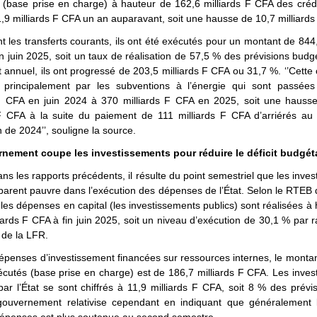
 (base prise en charge) à hauteur de 162,6 milliards F CFA des crédi
,9 milliards F CFA un an auparavant, soit une hausse de 10,7 milliard
 les transferts courants, ils ont été exécutés pour un montant de 844,
n juin 2025, soit un taux de réalisation de 57,5 % des prévisions budg
 annuel, ils ont progressé de 203,5 milliards F CFA ou 31,7 %. ‘’Cette
e principalement par les subventions à l’énergie qui sont passée
 F CFA en juin 2024 à 370 milliards F CFA en 2025, soit une hauss
 F CFA à la suite du paiement de 111 milliards F CFA d’arriérés au t
 de 2024’’, souligne la source.
nement coupe les investissements pour réduire le déficit budgét
 les rapports précédents, il résulte du point semestriel que les inve
 parent pauvre dans l’exécution des dépenses de l’État. Selon le RTEB
les dépenses en capital (les investissements publics) sont réalisées à
iards F CFA à fin juin 2025, soit un niveau d’exécution de 30,1 % par 
 de la LFR.
épenses d’investissement financées sur ressources internes, le montan
écutés (base prise en charge) est de 186,7 milliards F CFA. Les inve
ar l’État se sont chiffrés à 11,9 milliards F CFA, soit 8 % des prévi
ouvernement relativise cependant en indiquant que généralement l