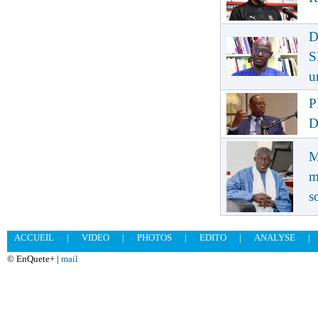
D
S
u
P
D
M
m
s
ACCUEIL
|
VIDEO
|
PHOTOS
|
EDITO
|
ANALYSE
|
© EnQuete+ |
mail