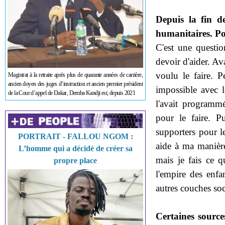
Depuis la fin d
humanitaires. P
C'est une questio
devoir d'aider. Ava
voulu le faire. Pe
Magistrat à la retraite après plus de quarante années de carrière,
ancien doyen des juges d’instruction et ancien premier président
impossible avec l
de la Cour d’appel de Dakar, Demba Kandji est, depuis 2021
l'avait programmé
pour le faire. 
supporters pour le
PORTRAIT - FALLOU NGOM :
aide à ma manière
L’homme qui a décidé de créer sa
mais je fais ce 
propre place
l'empire des enfa
autres couches soc
Certaines sourc