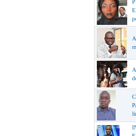
P
E
p
A
m
A
d
C
P
l
I
E