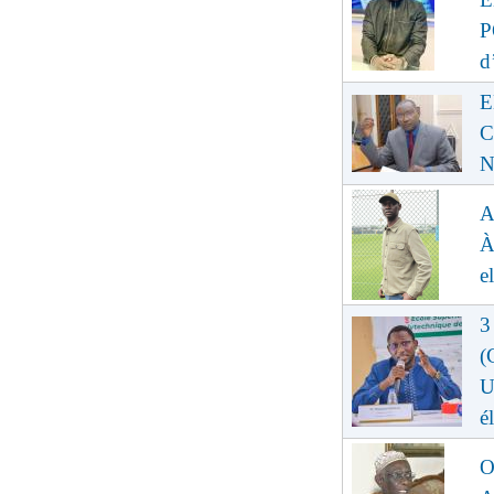
P
d
E
C
N
A
À
e
3
(
U
é
O