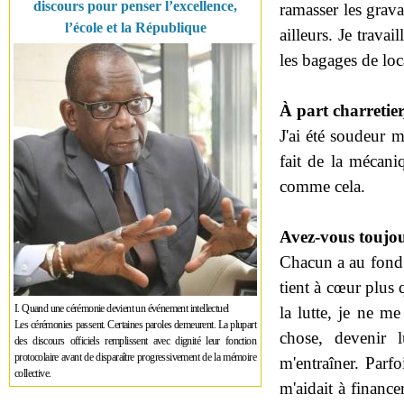
discours pour penser l’excellence,
ramasser les grava
l’école et la République
ailleurs. Je trava
les bagages de loc
À part charretier
J'ai été soudeur mé
fait de la mécaniq
comme cela.
Avez-vous toujou
Chacun a au fond 
tient à cœur plus q
I. Quand une cérémonie devient un événement intellectuel
la lutte, je ne m
Les cérémonies passent. Certaines paroles demeurent. La plupart
chose, devenir l
des discours officiels remplissent avec dignité leur fonction
protocolaire avant de disparaître progressivement de la mémoire
m'entraîner. Parfo
collective.
m'aidait à financer