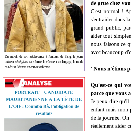
de grue chez vous
C'est normal ! Ap
s'entraider dans 
grand public, pa
aider tout simple
nous faisons ce q
avec beaucoup d'e
Du miroir de son adolescence à l'univers de Fang, le jeune
créateur sénégalais transforme le vêtement en langage, la mode
en récit et l'identité en œuvre collective.
''Nous n'étions p
Qu'est-ce qui vo
PORTRAIT – CANDIDATE
parce que vous av
MAURITANIENNE À LA TÊTE DE
Je peux dire qu'il
L'OIF : Coumba Bâ, l’obligation de
enfant mais mon pè
résultats
de la journée. On
réellement aider c