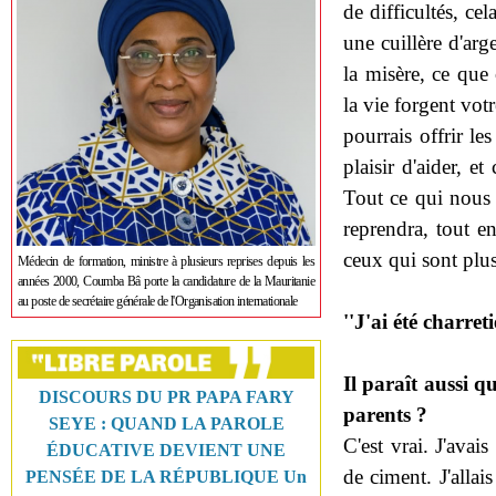
de difficultés, ce
une cuillère d'ar
la misère, ce que
la vie forgent votr
pourrais offrir le
plaisir d'aider, e
Tout ce qui nous a
reprendra, tout 
ceux qui sont plus
Médecin de formation, ministre à plusieurs reprises depuis les
années 2000, Coumba Bâ porte la candidature de la Mauritanie
au poste de secrétaire générale de l'Organisation internationale
''J'ai été charret
Il paraît aussi 
DISCOURS DU PR PAPA FARY
parents ?
SEYE : QUAND LA PAROLE
C'est vrai. J'avai
ÉDUCATIVE DEVIENT UNE
de ciment. J'allai
PENSÉE DE LA RÉPUBLIQUE Un