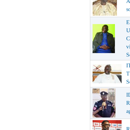
A
s
E
U
C
v
S
I
T
S
I
R
a
R