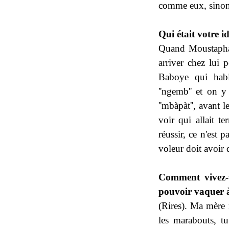
comme eux, sinon 
Qui était votre i
Quand Moustapha 
arriver chez lui
Baboye qui habit
''ngemb'' et on y
''mbàpàt'', avant 
voir qui allait te
réussir, ce n'est 
voleur doit avoir 
Comment vivez-v
pouvoir vaquer à
(Rires). Ma mère 
les marabouts, t