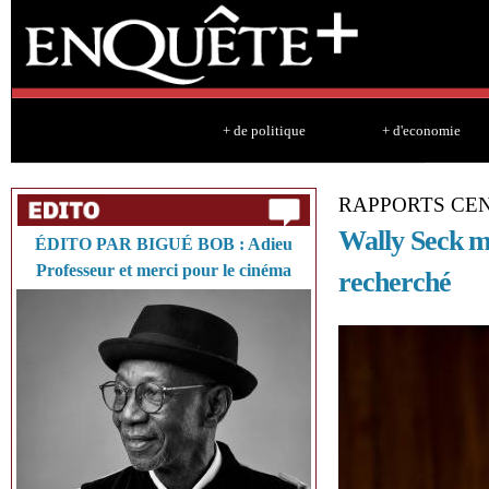
Sk
ma
co
+ de politique
+ d'economie
RAPPORTS CEN
Wally Seck mi
ÉDITO PAR BIGUÉ BOB : Adieu
Professeur et merci pour le cinéma
recherché