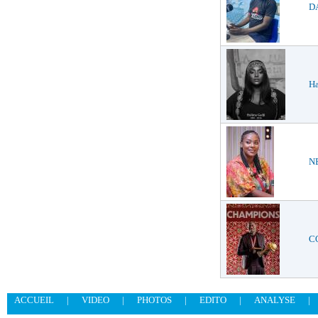
DA
Ha
NE
CO
ACCUEIL
|
VIDEO
|
PHOTOS
|
EDITO
|
ANALYSE
|