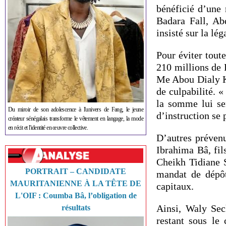
bénéficié d’une 
Badara Fall, Ab
insisté sur la lég
Pour éviter tout
210 millions de
Me Abou Dialy K
de culpabilité. «
la somme lui ser
Du miroir de son adolescence à l'univers de Fang, le jeune
d’instruction se
créateur sénégalais transforme le vêtement en langage, la mode
en récit et l'identité en œuvre collective.
D’autres prévenu
Ibrahima Bâ, fi
Cheikh Tidiane S
PORTRAIT – CANDIDATE
mandat de dépôt
MAURITANIENNE À LA TÊTE DE
capitaux.
L'OIF : Coumba Bâ, l’obligation de
Ainsi, Waly Sec
résultats
restant sous le 