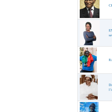
CE
E
sa
RA
D
l’