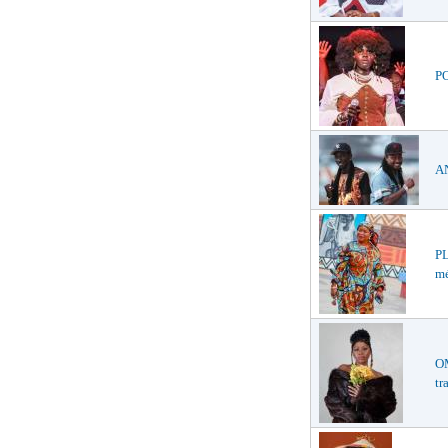
PO
AN
PL
mé
O
tr