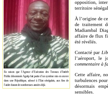
opposition, inte
territoire sénégal
À l’origine de ce
de traitement d
Madiambal Diagn
affaire de flux 
été révélés.
Contacté par
Lib
l’aéroport, le 
commentaire à fa
En raison que l’Agence d’Exécution des Travaux d’Intérêt
Cette affaire, n
Public dénommée Agetip fait partie d’un système mis en œuvre
turbulences pour
dans une République, adossé à l’Etat sénégalais, aux fins de
l’aider durant de nombreuses années déjà.
désormais empê
sensibles.