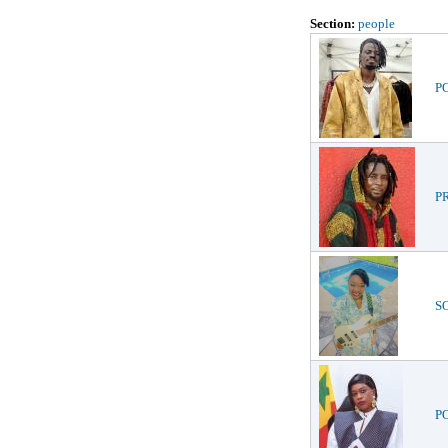
Section:
people
PO
PR
SO
PO