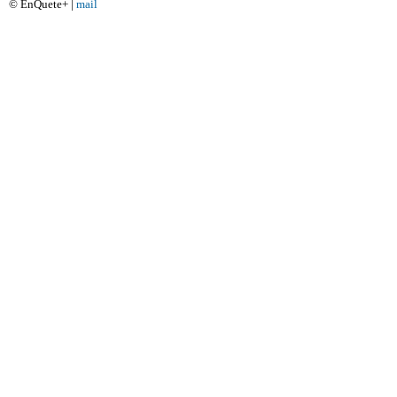
© EnQuete+ |
mail