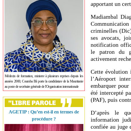
apportant un cert
Madiambal Diagn
Communication e
criminelles (Dic)
ses avocats, jo
notification offi
le patron du g
activement reche
Cette évolution 
Médecin de formation, ministre à plusieurs reprises depuis les
l’Aéroport inte
années 2000, Coumba Bâ porte la candidature de la Mauritanie
embarquer pour 
au poste de secrétaire générale de l'Organisation internationale
été intercepté p
(PAF), puis cont
AGETIP : Qu’en est-il en termes de
D’après le qu
procédure ?
information jud
confiée au juge 