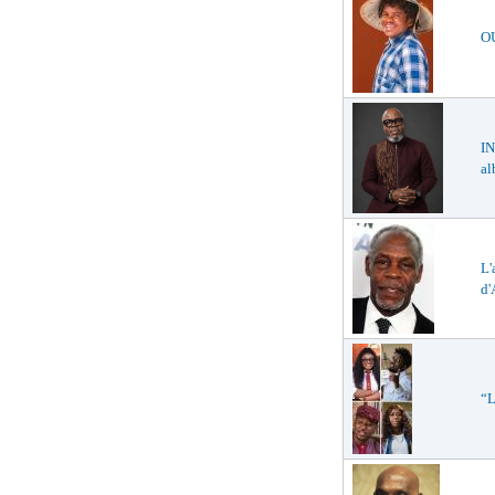
O
IN
a
L'
d'
“L