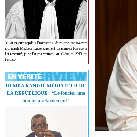
Je l’ai toujours appelé « Professeur ». Je ne crois pas avoir un
jour appelé Maguèye Kassé autrement. La première fois que je
l’ai rencontré, je ne l’ai pas vraiment vu. C’était en 2013, au
Fespaco.
DEMBA KANDJI, MÉDIATEUR DE
LA RÉPUBLIQUE : “Le foncier, une
bombe à retardement”