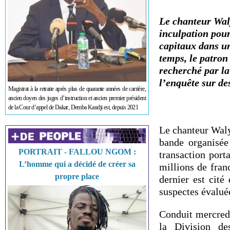
Le chanteur Waly
inculpation pour
capitaux dans un
temps, le patro
recherché par la 
l’enquête sur de
Magistrat à la retraite après plus de quarante années de carrière,
ancien doyen des juges d’instruction et ancien premier président
de la Cour d’appel de Dakar, Demba Kandji est, depuis 2021
Le chanteur Waly
bande organisée
PORTRAIT - FALLOU NGOM :
transaction port
L’homme qui a décidé de créer sa
millions de fran
propre place
dernier est cité
suspectes évalué
Conduit mercredi
la Division de