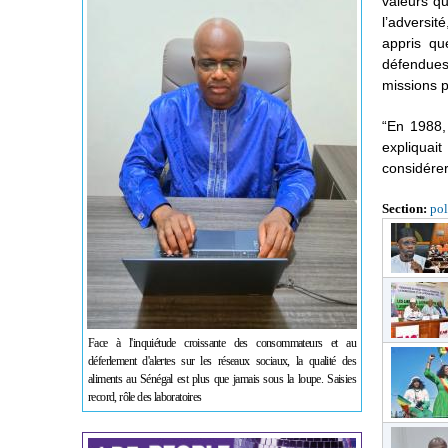
valeurs qu
l’adversit
appris qu
défendues
missions p
“En 1988, 
expliquai
considére
Section:
pol
Face à l'inquiétude croissante des consommateurs et au
déferlement d'alertes sur les réseaux sociaux, la qualité des
aliments au Sénégal est plus que jamais sous la loupe. Saisies
record, rôle des laboratoires