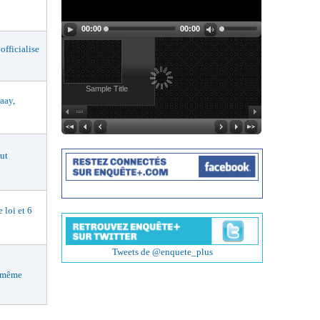
00:00
00:00
ficialise
Sample Title
aay,
ut
loi et 6
Tweets de @enquete_plus
i-même