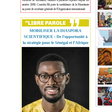
Médecin de formation, ministre à plusieurs reprises depuis les
années 2000, Coumba Bâ porte la candidature de la Mauritanie
au poste de secrétaire générale de l'Organisation internationale
MOBILISER LA DIASPORA
SCIENTIFIQUE : De l’opportunité à
la stratégie pour le Sénégal et l’Afrique