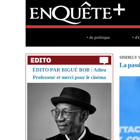
+ de politique
+ d'
SINDIELY
La pass
ÉDITO PAR BIGUÉ BOB : Adieu
Professeur et merci pour le cinéma