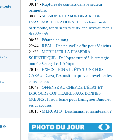
09:14
-
Ruptures de contrats dans le secteur
 toute
parapublic
09:03
-
SESSION EXTRAORDINAIRE DE
L’ASSEMBLÉE NATIONALE : Déclaration de
patrimoine, fonds secrets et six enquêtes au menu
des députés
08:53
-
Pénurie de sang
22:44
-
REAL : Une nouvelle offre pour Vinicius
21:38
-
MOBILISER LA DIASPORA
e la
SCIENTIFIQUE : De l’opportunité à la stratégie
pour le Sénégal et l’Afrique
20:12
-
EXPOSITION « IL ÉTAIT UNE FOIS
GAZA » : Gaza, l'exposition qui veut réveiller les
consciences
dre
19:43
-
OFFENSE AU CHEF DE L’ÉTAT ET
DISCOURS CONTRAIRES AUX BONNES
MŒURS : Prison ferme pour Lamignou Darou et
ses coaccusés
18:13
-
MERCATO : Deschamps, et maintenant ?
ION