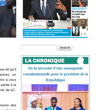
Search
Search form
De la nécessité d’une monogamie
e tel qu’il
constitutionnelle pour le président de la
autres, un
ère à ceux
République
partie à la
ie de lui”,
ransmis des