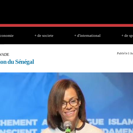
Skip to
main
content
economie
+ de societe
+ d'international
+ de sp
Publié le 5 J
 WADE
ion du Sénégal