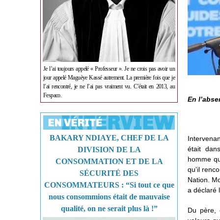
Je l’ai toujours appelé « Professeur ». Je ne crois pas avoir un
jour appelé Maguèye Kassé autrement. La première fois que je
l’ai rencontré, je ne l’ai pas vraiment vu. C’était en 2013, au
Fespaco.
En l’abse
BAKARY NDIAYE, CHEF DE LA
Intervenan
était dan
DIVISION DE LA
homme qui
CONSOMMATION ET DE LA
qu’il renc
SÉCURITÉ DES
Nation. Mo
CONSOMMATEURS : “Si tout ce que
a déclaré 
nous consommions était de mauvaise
qualité, on ne serait plus là !”
Du père, e