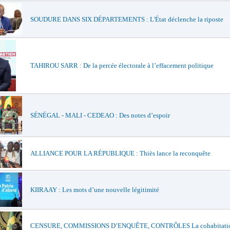
SOUDURE DANS SIX DÉPARTEMENTS : L'État déclenche la riposte
TAHIROU SARR : De la percée électorale à l’effacement politique
SÉNÉGAL - MALI - CEDEAO : Des notes d’espoir
ALLIANCE POUR LA RÉPUBLIQUE : Thiès lance la reconquête
KIIRAAY : Les mots d’une nouvelle légitimité
CENSURE, COMMISSIONS D’ENQUÊTE, CONTRÔLES La cohabitatio