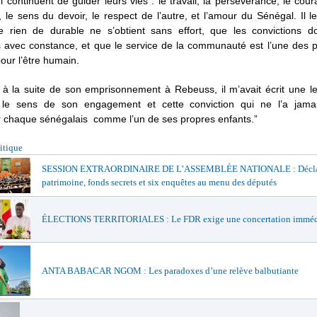
i continuent de guider leurs vies : le travail, la persévérance, le cou
é, le sens du devoir, le respect de l’autre, et l’amour du Sénégal. Il l
e rien de durable ne s’obtient sans effort, que les convictions do
 avec constance, et que le service de la communauté est l’une des p
our l’être humain.
à la suite de son emprisonnement à Rebeuss, il m’avait écrit une let
t le sens de son engagement et cette conviction qui ne l’a jamai
r chaque sénégalais comme l’un de ses propres enfants.”
itique
SESSION EXTRAORDINAIRE DE L’ASSEMBLÉE NATIONALE : Déclar
patrimoine, fonds secrets et six enquêtes au menu des députés
ÉLECTIONS TERRITORIALES : Le FDR exige une concertation imméd
ANTA BABACAR NGOM : Les paradoxes d’une relève balbutiante