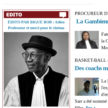
PROCUREUR D
La Gambienne
ÉDITO PAR BIGUÉ BOB : Adieu
Professeur et merci pour le cinéma
Fat
la 
Mor
BASKET-BALL 
Des coachs m
La 
l'e
d'e
Sarr a été nommé 
about B
filles.
lire +