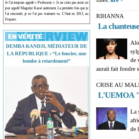
Je l’ai toujours appelé « Professeur ». Je ne crois pas avoir un
jour appelé Maguèye Kassé autrement. La première fois que je
l’ai rencontré, je ne l’ai pas vraiment vu. C’était en 2013, au
RIHANNA
Fespaco.
La chanteuse 
Alo
DEMBA KANDJI, MÉDIATEUR DE
syl
LA RÉPUBLIQUE : “Le foncier, une
de 
bombe à retardement”
aurait fait fondre
CRISE AU MAL
L'UEMOA "ex
La 
afr
de 