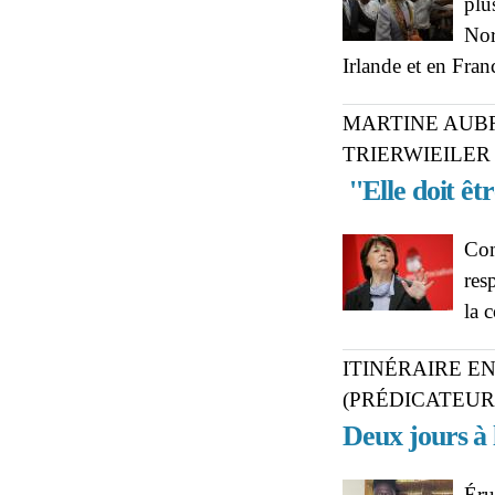
plu
Nor
Irlande et en Fran
MARTINE AUBR
TRIERWIEILER
''Elle doit êt
Com
res
la 
ITINÉRAIRE E
(PRÉDICATEUR
Deux jours à l
Éru