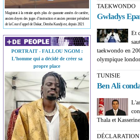
TAEKWONDO
Magistrat à la retraite après plus de quarante années de carrière,
Gwladys Epan
ancien doyen des juges d’instruction et ancien premier président
de la Cour d’appel de Dakar, Demba Kandji est, depuis 2021
Et 
sau
taekwondo en 2009
PORTRAIT - FALLOU NGOM :
L’homme qui a décidé de créer sa
olympique london
propre place
TUNISIE
Ben Ali cond
L'a
con
Thala et Kasserin
DÉCLARATION 