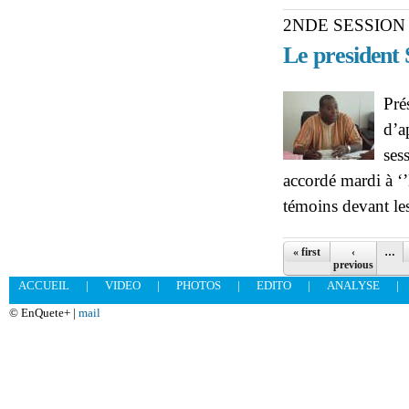
2NDE SESSION D
Le president 
Pré
d’a
ses
accordé mardi à ‘’
témoins devant les
Pages
« first
‹
…
previous
ACCUEIL
|
VIDEO
|
PHOTOS
|
EDITO
|
ANALYSE
|
© EnQuete+ |
mail