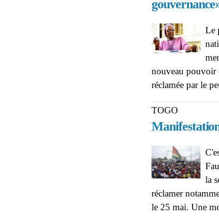
gouvernance
Le 
nat
mer
nouveau pouvoir d
réclamée par le pe
TOGO
Manifestatio
C'e
Fau
la 
réclamer notamment
le 25 mai. Une m