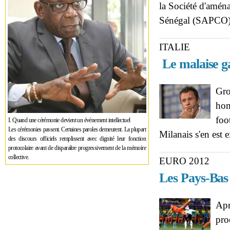
la Société d'amén
Sénégal (SAPCO
ITALIE
Le malaise g
Gro
hom
foo
I. Quand une cérémonie devient un événement intellectuel
Les cérémonies passent. Certaines paroles demeurent. La plupart
Milanais s'en est 
des discours officiels remplissent avec dignité leur fonction
protocolaire avant de disparaître progressivement de la mémoire
collective.
EURO 2012
Les Pays-Bas
Apr
pro