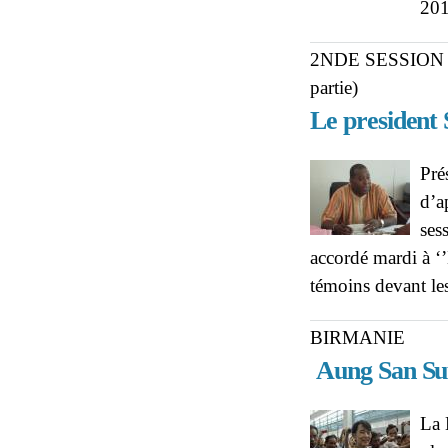
20
2NDE SESSION 
partie)
Le president 
Pré
d’a
ses
accordé mardi à ‘’
témoins devant les
BIRMANIE
Aung San Suu
La 