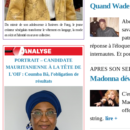
Quand Wade v
Abd
Du miroir de son adolescence à l'univers de Fang, le jeune
sav
créateur sénégalais transforme le vêtement en langage, la mode
en récit et l'identité en œuvre collective.
pat
réponse à l'éloque
internautes. Et po
PORTRAIT – CANDIDATE
MAURITANIENNE À LA TÊTE DE
APRES SON SE
L'OIF : Coumba Bâ, l’obligation de
Madonna dévoi
résultats
C'e
Mad
off
about A
string.
lire +