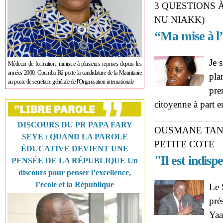
3 QUESTIONS 
NU NIAKK)
“Ma mise à l’
Je 
Médecin de formation, ministre à plusieurs reprises depuis les
années 2000, Coumba Bâ porte la candidature de la Mauritanie
pla
au poste de secrétaire générale de l'Organisation internationale
pre
citoyenne à part en
DISCOURS DU PR PAPA FARY
OUSMANE TAN
SEYE : QUAND LA PAROLE
PETITE COTE
ÉDUCATIVE DEVIENT UNE
"Il est indis
PENSÉE DE LA RÉPUBLIQUE Un
discours pour penser l’excellence,
l’école et la République
Le 
pré
Yaa