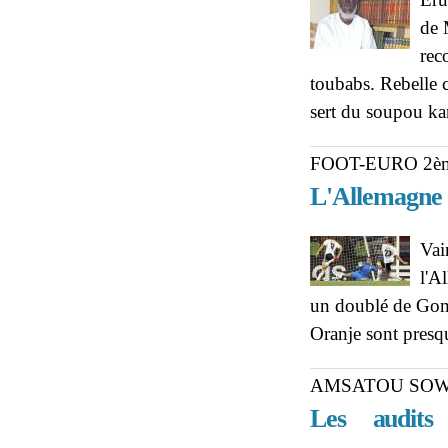
de 
rec
toubabs. Rebelle c
sert du soupou kan
FOOT-EURO 2è
L'Allemagne d
Vai
l'A
un doublé de Gome
Oranje sont presq
AMSATOU SOW
Les audits